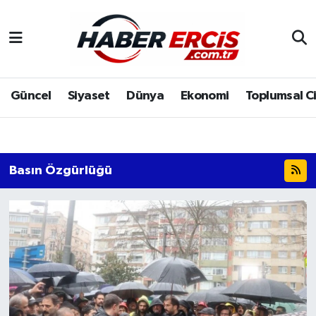
Güncel
Siyaset
Dünya
Ekonomi
Toplumsal C
Basın Özgürlüğü