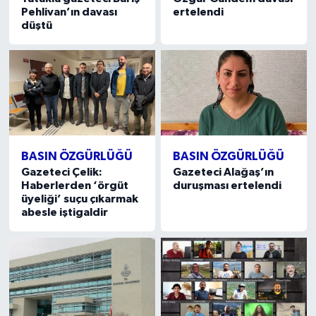
Pehlivan’ın davası
ertelendi
düştü
BASIN ÖZGÜRLÜĞÜ
BASIN ÖZGÜRLÜĞÜ
Gazeteci Çelik:
Gazeteci Alağaş’ın
Haberlerden ‘örgüt
duruşması ertelendi
üyeliği’ suçu çıkarmak
abesle iştigaldir