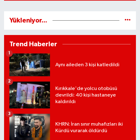
Yükleniyor...
Trend Haberler
1
Aynı aileden 3 kişi katledildi
2
Kırıkkale'de yolcu otobüsü
devrildi: 40 kişi hastaneye
kaldırıldı
3
KHRN: İran sınır muhafızları iki
Kürdü vurarak öldürdü