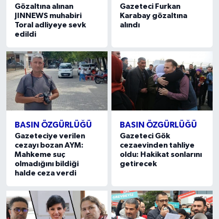
Gözaltına alınan
Gazeteci Furkan
JINNEWS muhabiri
Karabay gözaltına
Toral adliyeye sevk
alındı
edildi
BASIN ÖZGÜRLÜĞÜ
BASIN ÖZGÜRLÜĞÜ
Gazeteciye verilen
Gazeteci Gök
cezayı bozan AYM:
cezaevinden tahliye
Mahkeme suç
oldu: Hakikat sonlarını
olmadığını bildiği
getirecek
halde ceza verdi