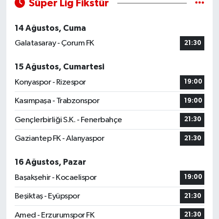
Süper Lig Fikstür
14 Ağustos, Cuma
Galatasaray - Çorum FK
21:30
15 Ağustos, Cumartesi
Konyaspor - Rizespor
19:00
Kasımpaşa - Trabzonspor
19:00
Gençlerbirliği S.K. - Fenerbahçe
21:30
Gaziantep FK - Alanyaspor
21:30
16 Ağustos, Pazar
Başakşehir - Kocaelispor
19:00
Beşiktaş - Eyüpspor
21:30
Amed - Erzurumspor FK
21:30