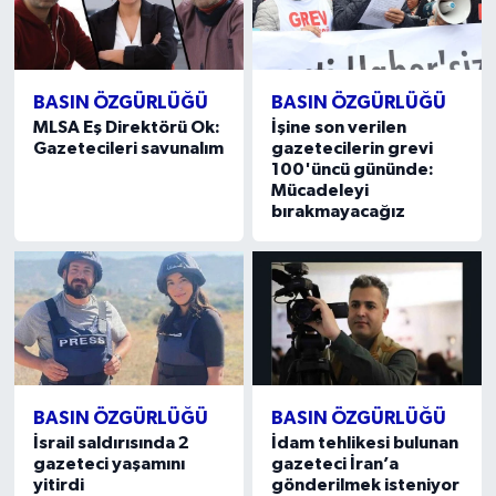
BASIN ÖZGÜRLÜĞÜ
BASIN ÖZGÜRLÜĞÜ
MLSA Eş Direktörü Ok:
İşine son verilen
Gazetecileri savunalım
gazetecilerin grevi
100'üncü gününde:
Mücadeleyi
bırakmayacağız
BASIN ÖZGÜRLÜĞÜ
BASIN ÖZGÜRLÜĞÜ
İsrail saldırısında 2
İdam tehlikesi bulunan
gazeteci yaşamını
gazeteci İran’a
yitirdi
gönderilmek isteniyor