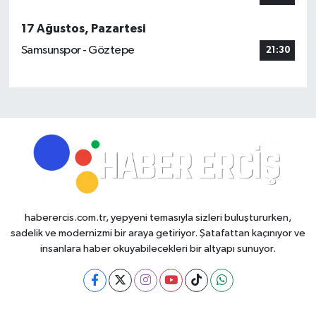
17 Ağustos, Pazartesi
Samsunspor - Göztepe
21:30
haberercis.com.tr, yepyeni temasıyla sizleri buluştururken,
sadelik ve modernizmi bir araya getiriyor. Şatafattan kaçınıyor ve
insanlara haber okuyabilecekleri bir altyapı sunuyor.