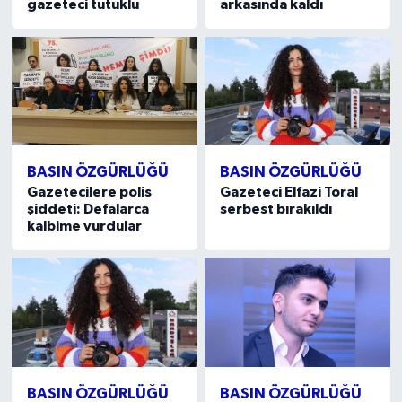
gazeteci tutuklu
arkasında kaldı
BASIN ÖZGÜRLÜĞÜ
BASIN ÖZGÜRLÜĞÜ
Gazetecilere polis
Gazeteci Elfazi Toral
şiddeti: Defalarca
serbest bırakıldı
kalbime vurdular
BASIN ÖZGÜRLÜĞÜ
BASIN ÖZGÜRLÜĞÜ