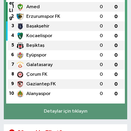
1
Amed
0
0
2
Erzurumspor FK
0
0
3
Başakşehir
0
0
4
Kocaelispor
0
0
5
Beşiktaş
0
0
6
Eyüpspor
0
0
7
Galatasaray
0
0
8
Çorum FK
0
0
9
Gaziantep FK
0
0
10
Alanyaspor
0
0
Detaylar için tıklayın