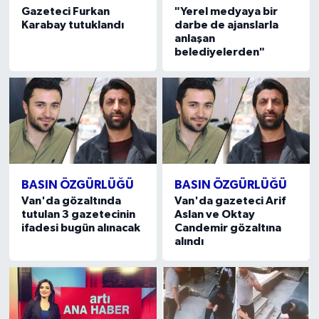
Gazeteci Furkan
"Yerel medyaya bir
Karabay tutuklandı
darbe de ajanslarla
anlaşan
belediyelerden"
BASIN ÖZGÜRLÜĞÜ
BASIN ÖZGÜRLÜĞÜ
Van'da gözaltında
Van'da gazeteci Arif
tutulan 3 gazetecinin
Aslan ve Oktay
ifadesi bugün alınacak
Candemir gözaltına
alındı