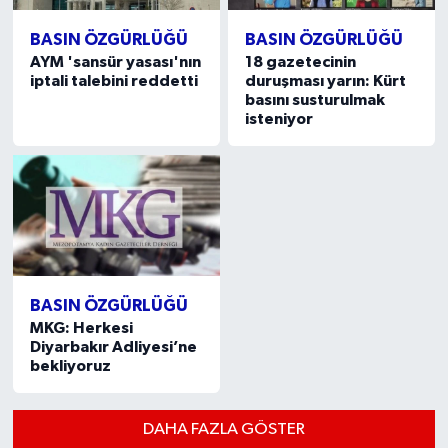
BASIN ÖZGÜRLÜĞÜ
BASIN ÖZGÜRLÜĞÜ
AYM 'sansür yasası'nın
18 gazetecinin
iptali talebini reddetti
duruşması yarın: Kürt
basını susturulmak
isteniyor
BASIN ÖZGÜRLÜĞÜ
MKG: Herkesi
Diyarbakır Adliyesi’ne
bekliyoruz
DAHA FAZLA GÖSTER