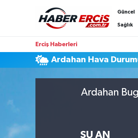
Güncel
Sağlık
Erciş Haberleri
Ardahan Hava Durum
Ardahan Bugü
ŞU AN