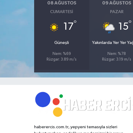
08 AĞUSTOS
09 AĞUSTOS
CUMARTESI
PAZAR
°
°
17
15
Güneşli
Yakınlarda Yer Yer Y
Nem: %69
Nem: %78
Rüzgar: 3.89 m/s
Rüzgar: 3.19 m/s
haberercis.com.tr, yepyeni temasıyla sizleri