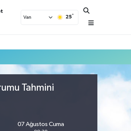
et
°
25
Van
urumu Tahmini
07 Ağustos Cuma