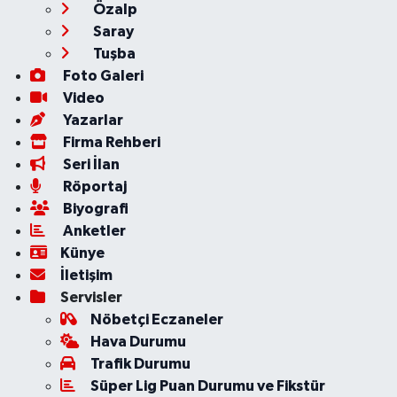
Özalp
Saray
Tuşba
Foto Galeri
Video
Yazarlar
Firma Rehberi
Seri İlan
Röportaj
Biyografi
Anketler
Künye
İletişim
Servisler
Nöbetçi Eczaneler
Hava Durumu
Trafik Durumu
Süper Lig Puan Durumu ve Fikstür