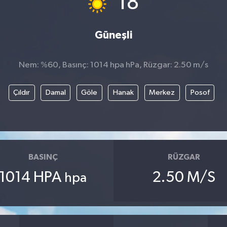
18
Güneşli
Nem: %60, Basınç: 1014 hpa hPa, Rüzgar: 2.50 m/s
Çıldır
Damal
Göle
Hanak
Merkez
Posof
BASINÇ
RÜZGAR
1014 HPA
2.50 M/S
hpa