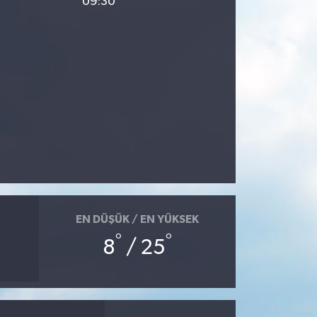
09:30
EN DÜŞÜK / EN YÜKSEK
°
°
8
/ 25