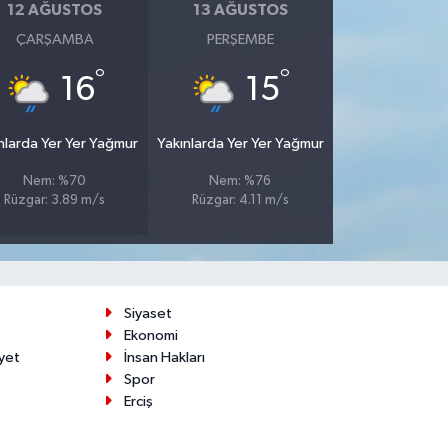
12 AĞUSTOS
13 AĞUSTOS
ÇARŞAMBA
PERŞEMBE
°
°
16
15
nlarda Yer Yer Yağmur
Yakınlarda Yer Yer Yağmur
Nem: %70
Nem: %76
Rüzgar: 3.89 m/s
Rüzgar: 4.11 m/s
Siyaset
Ekonomi
yet
İnsan Hakları
Spor
Erciş