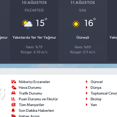
10 AĞUSTOS
11 AĞUSTOS
PAZARTESI
SALI
°
°
15
16
ağmur
Yakınlarda Yer Yer Yağmur
Güneşli
Yakı
Nem: %79
Nem: %69
Rüzgar: 4.39 m/s
Rüzgar: 3.11 m/s
Nöbetçi Eczaneler
Güncel
Hava Durumu
Dünya
Trafik Durumu
Toplumsal Cinsi
Puan Durumu ve Fikstür
Ekoloji
Tüm Manşetler
Van
Son Dakika Haberleri
Haber Arşivi