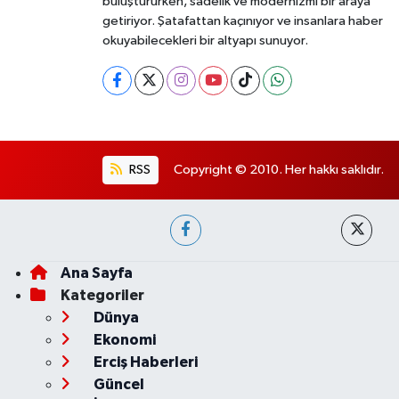
buluştururken, sadelik ve modernizmi bir araya
getiriyor. Şatafattan kaçınıyor ve insanlara haber
okuyabilecekleri bir altyapı sunuyor.
RSS
Copyright © 2010. Her hakkı saklıdır.
Ana Sayfa
Kategoriler
Dünya
Ekonomi
Erciş Haberleri
Güncel