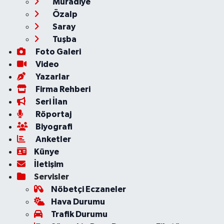
Muradiye
Özalp
Saray
Tuşba
Foto Galeri
Video
Yazarlar
Firma Rehberi
Seri İlan
Röportaj
Biyografi
Anketler
Künye
İletişim
Servisler
Nöbetçi Eczaneler
Hava Durumu
Trafik Durumu