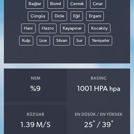
Bağlar
Bismil
Çermik
Çınar
Çüngüş
Dicle
Eğil
Ergani
Hani
Hazro
Kayapınar
Kocaköy
Kulp
Lice
Silvan
Sur
Yenişehir
NEM
BASINÇ
%9
1001 HPA
hpa
RÜZGAR
EN DÜŞÜK / EN YÜKSEK
°
°
1.39 M/S
25
/ 39