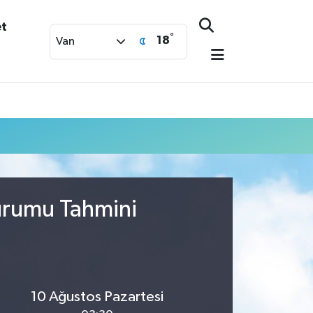
et
°
18
Van
urumu Tahmini
10 Ağustos Pazartesi