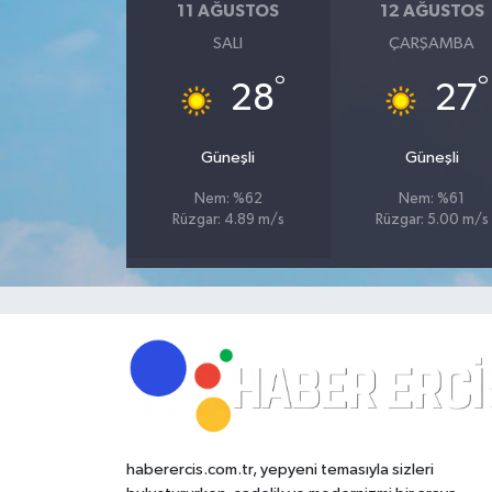
11 AĞUSTOS
12 AĞUSTOS
SALI
ÇARŞAMBA
°
°
28
27
Güneşli
Güneşli
Nem: %62
Nem: %61
Rüzgar: 4.89 m/s
Rüzgar: 5.00 m/s
haberercis.com.tr, yepyeni temasıyla sizleri