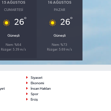
15 AĞUSTOS
16 AĞUSTOS
CUMARTESI
PAZAR
°
°
26
26
Güneşli
Güneşli
Nem: %64
Nem: %73
Rüzgar: 5.39 m/s
Rüzgar: 5.69 m/s
Siyaset
Ekonomi
yet
İnsan Hakları
Spor
Erciş