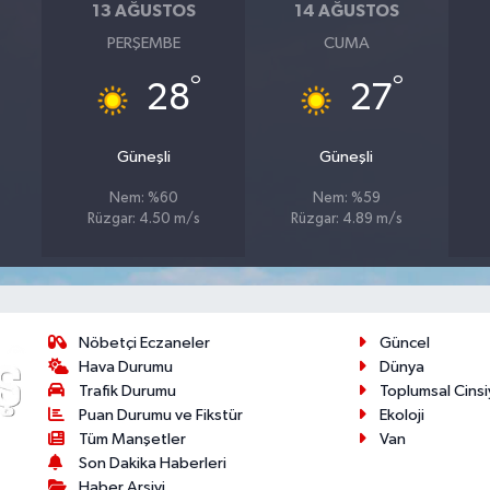
13 AĞUSTOS
14 AĞUSTOS
PERŞEMBE
CUMA
°
°
28
27
Güneşli
Güneşli
Nem: %60
Nem: %59
Rüzgar: 4.50 m/s
Rüzgar: 4.89 m/s
Nöbetçi Eczaneler
Güncel
Hava Durumu
Dünya
Trafik Durumu
Toplumsal Cinsi
Puan Durumu ve Fikstür
Ekoloji
Tüm Manşetler
Van
Son Dakika Haberleri
Haber Arşivi