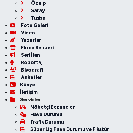
Özalp
Saray
Tuşba
Foto Galeri
Video
Yazarlar
Firma Rehberi
Seri İlan
Röportaj
Biyografi
Anketler
Künye
İletişim
Servisler
Nöbetçi Eczaneler
Hava Durumu
Trafik Durumu
Süper Lig Puan Durumu ve Fikstür