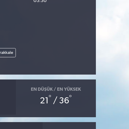
03:30
rakkale
EN DÜŞÜK / EN YÜKSEK
°
°
21
/ 36