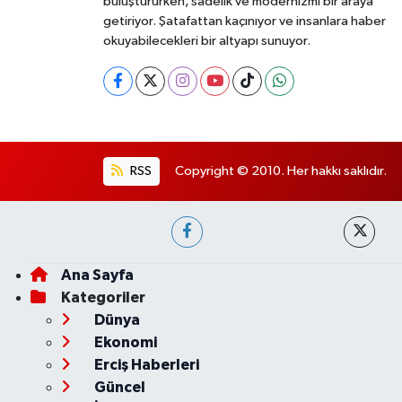
buluştururken, sadelik ve modernizmi bir araya
getiriyor. Şatafattan kaçınıyor ve insanlara haber
okuyabilecekleri bir altyapı sunuyor.
RSS
Copyright © 2010. Her hakkı saklıdır.
Ana Sayfa
Kategoriler
Dünya
Ekonomi
Erciş Haberleri
Güncel