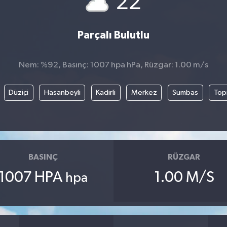
22
Parçalı Bulutlu
Nem: %92, Basınç: 1007 hpa hPa, Rüzgar: 1.00 m/s
Düziçi
Hasanbeyli
Kadirli
Merkez
Sumbas
Top
BASINÇ
RÜZGAR
1007 HPA
1.00 M/S
hpa