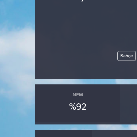
Bahçe
NEM
%92