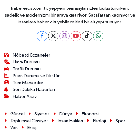
haberercis.com.tr, yepyeni temasıyla sizleri buluştururken,
sadelik ve modernizmi bir araya getiriyor. Şatafattan kaçınıyor ve
insanlara haber okuyabilecekleri bir altyapı sunuyor.
Nöbetçi Eczaneler
Hava Durumu
Trafik Durumu
Puan Durumu ve Fikstür
Tüm Manşetler
Son Dakika Haberleri
Haber Arşivi
Güncel
Siyaset
Dünya
Ekonomi
Toplumsal Cinsiyet
İnsan Hakları
Ekoloji
Spor
Van
Erciş