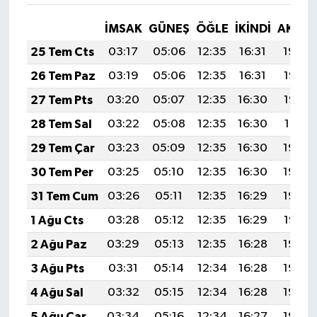
İMSAK
GÜNEŞ
ÖĞLE
İKINDI
AKŞA
25 Tem Cts
03:17
05:06
12:35
16:31
19:54
26 Tem Paz
03:19
05:06
12:35
16:31
19:53
27 Tem Pts
03:20
05:07
12:35
16:30
19:52
28 Tem Sal
03:22
05:08
12:35
16:30
19:51
29 Tem Çar
03:23
05:09
12:35
16:30
19:50
30 Tem Per
03:25
05:10
12:35
16:30
19:49
31 Tem Cum
03:26
05:11
12:35
16:29
19:48
1 Ağu Cts
03:28
05:12
12:35
16:29
19:47
2 Ağu Paz
03:29
05:13
12:35
16:28
19:46
3 Ağu Pts
03:31
05:14
12:34
16:28
19:45
4 Ağu Sal
03:32
05:15
12:34
16:28
19:44
5 Ağu Çar
03:34
05:16
12:34
16:27
19:43