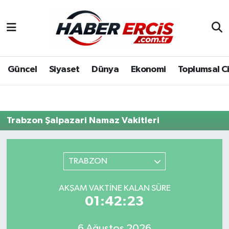
Güncel
Siyaset
Dünya
Ekonomi
Toplumsal C
Trabzon Şalpazari Namaz Vakitleri
TRABZON
AKŞAM VAKTINE KALAN SÜRE
01:42:23
6 Ağustos 2026