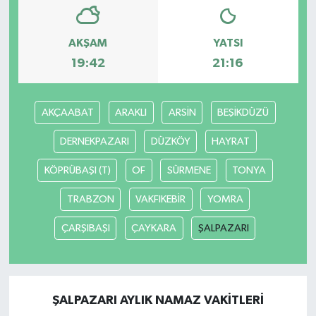
AKŞAM
YATSI
19:42
21:16
AKÇAABAT
ARAKLI
ARSİN
BEŞİKDÜZÜ
DERNEKPAZARI
DÜZKÖY
HAYRAT
KÖPRÜBAŞI (T)
OF
SÜRMENE
TONYA
TRABZON
VAKFIKEBİR
YOMRA
ÇARŞIBAŞI
ÇAYKARA
ŞALPAZARI
ŞALPAZARI AYLIK NAMAZ VAKITLERI