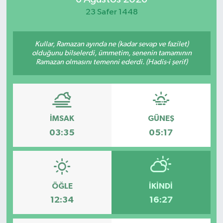
23 Safer 1448
Kullar, Ramazan ayında ne (kadar sevap ve fazilet)
olduğunu bilselerdi, ümmetim, senenin tamamının
Ramazan olmasını temenni ederdi. (Hadis-i şerif)
İMSAK
GÜNEŞ
03:35
05:17
ÖĞLE
İKINDI
12:34
16:27