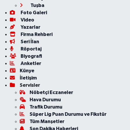
Tuşba
Foto Galeri
Video
Yazarlar
Firma Rehberi
Seri İlan
Röportaj
Biyografi
Anketler
Künye
İletişim
Servisler
Nöbetçi Eczaneler
Hava Durumu
Trafik Durumu
Süper Lig Puan Durumu ve Fikstür
Tüm Manşetler
Son Dakika Haberleri