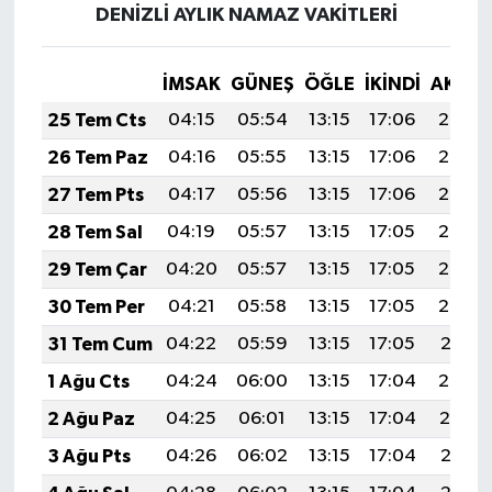
DENİZLİ AYLIK NAMAZ VAKITLERI
İMSAK
GÜNEŞ
ÖĞLE
İKINDI
AKŞA
25 Tem Cts
04:15
05:54
13:15
17:06
20:26
26 Tem Paz
04:16
05:55
13:15
17:06
20:26
27 Tem Pts
04:17
05:56
13:15
17:06
20:25
28 Tem Sal
04:19
05:57
13:15
17:05
20:24
29 Tem Çar
04:20
05:57
13:15
17:05
20:23
30 Tem Per
04:21
05:58
13:15
17:05
20:22
31 Tem Cum
04:22
05:59
13:15
17:05
20:21
1 Ağu Cts
04:24
06:00
13:15
17:04
20:20
2 Ağu Paz
04:25
06:01
13:15
17:04
20:19
3 Ağu Pts
04:26
06:02
13:15
17:04
20:18