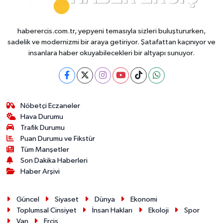
haberercis.com.tr, yepyeni temasıyla sizleri buluştururken,
sadelik ve modernizmi bir araya getiriyor. Şatafattan kaçınıyor ve
insanlara haber okuyabilecekleri bir altyapı sunuyor.
Nöbetçi Eczaneler
Hava Durumu
Trafik Durumu
Puan Durumu ve Fikstür
Tüm Manşetler
Son Dakika Haberleri
Haber Arşivi
Güncel
Siyaset
Dünya
Ekonomi
Toplumsal Cinsiyet
İnsan Hakları
Ekoloji
Spor
Van
Erciş