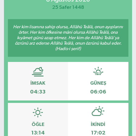
25 Safer 1448
Her kim lisanına sahip olursa, Allâhü Teâlâ, onun ayıplarını
örter. Her kim öfkesine mâni olursa Allâhü Teâlâ, ona
kıyâmet günü azap etmez. Her kim de Allâhü Teâlâ'ya
özrünü arz ederse Allâhü Teâlâ, onun özrünü kabul eder.
(Hadis-i şerif)
İMSAK
GÜNEŞ
04:33
06:06
ÖĞLE
İKINDI
13:14
17:02