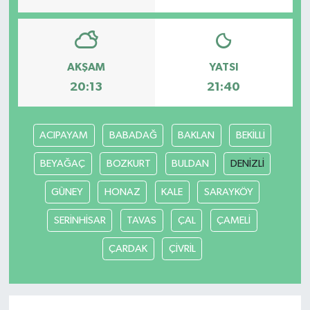
AKŞAM
YATSI
20:13
21:40
ACIPAYAM
BABADAĞ
BAKLAN
BEKİLLİ
BEYAĞAÇ
BOZKURT
BULDAN
DENİZLİ
GÜNEY
HONAZ
KALE
SARAYKÖY
SERİNHİSAR
TAVAS
ÇAL
ÇAMELİ
ÇARDAK
ÇİVRİL