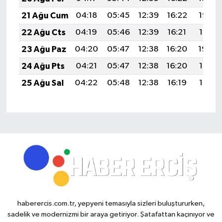
21 Ağu Cum
04:18
05:45
12:39
16:22
19:23
22 Ağu Cts
04:19
05:46
12:39
16:21
19:21
23 Ağu Paz
04:20
05:47
12:38
16:20
19:20
24 Ağu Pts
04:21
05:47
12:38
16:20
19:19
25 Ağu Sal
04:22
05:48
12:38
16:19
19:17
haberercis.com.tr, yepyeni temasıyla sizleri buluştururken,
sadelik ve modernizmi bir araya getiriyor. Şatafattan kaçınıyor ve