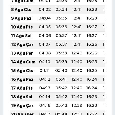
7 Ağu Cum
04:01
05:33
12:41
16:28
19:39
8 Ağu Cts
04:02
05:34
12:41
16:28
19:38
9 Ağu Paz
04:04
05:35
12:41
16:28
19:37
10 Ağu Pts
04:05
05:36
12:41
16:27
19:36
11 Ağu Sal
04:06
05:37
12:41
16:27
19:35
12 Ağu Çar
04:07
05:37
12:41
16:26
19:34
13 Ağu Per
04:08
05:38
12:40
16:26
19:33
14 Ağu Cum
04:10
05:39
12:40
16:25
19:32
15 Ağu Cts
04:11
05:40
12:40
16:25
19:30
16 Ağu Paz
04:12
05:41
12:40
16:24
19:29
17 Ağu Pts
04:13
05:42
12:40
16:24
19:28
18 Ağu Sal
04:14
05:42
12:40
16:23
19:27
19 Ağu Çar
04:16
05:43
12:39
16:23
19:25
20 Ağu Per
04:17
05:44
12:39
16:22
19:24