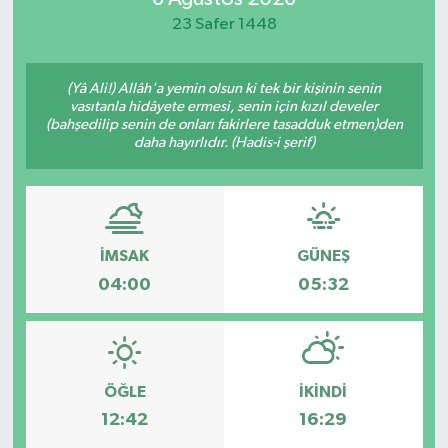
23 Safer 1448
(Yâ Ali!) Allâh'a yemin olsun ki tek bir kişinin senin
vasıtanla hidâyete ermesi, senin için kızıl develer
(bahşedilip senin de onları fakirlere tasadduk etmen)den
daha hayırlıdır. (Hadis-i şerif)
İMSAK
GÜNEŞ
04:00
05:32
ÖĞLE
İKINDI
12:42
16:29