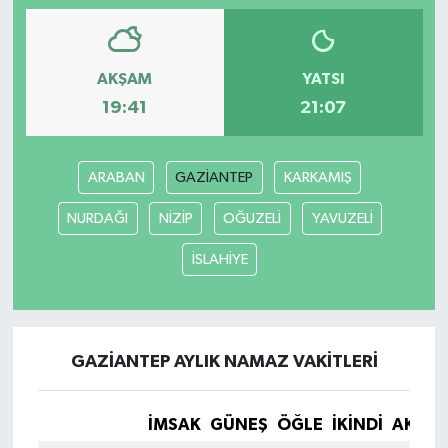
AKŞAM
YATSI
19:41
21:07
ARABAN
GAZİANTEP
KARKAMIŞ
NURDAĞI
NİZİP
OĞUZELİ
YAVUZELİ
İSLAHİYE
GAZİANTEP AYLIK NAMAZ VAKITLERI
İMSAK
GÜNEŞ
ÖĞLE
İKINDI
AKŞA