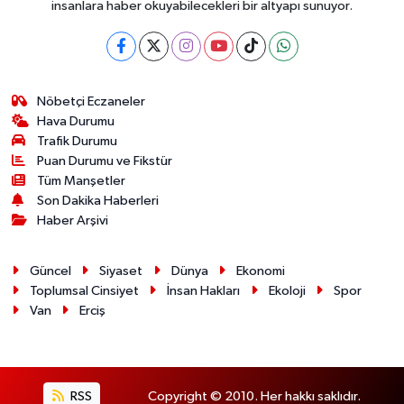
insanlara haber okuyabilecekleri bir altyapı sunuyor.
Nöbetçi Eczaneler
Hava Durumu
Trafik Durumu
Puan Durumu ve Fikstür
Tüm Manşetler
Son Dakika Haberleri
Haber Arşivi
Güncel
Siyaset
Dünya
Ekonomi
Toplumsal Cinsiyet
İnsan Hakları
Ekoloji
Spor
Van
Erciş
RSS
Copyright © 2010. Her hakkı saklıdır.