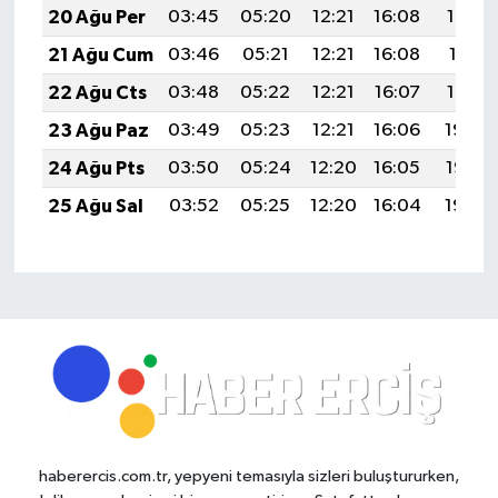
20 Ağu Per
03:45
05:20
12:21
16:08
19:13
21 Ağu Cum
03:46
05:21
12:21
16:08
19:11
22 Ağu Cts
03:48
05:22
12:21
16:07
19:10
23 Ağu Paz
03:49
05:23
12:21
16:06
19:08
24 Ağu Pts
03:50
05:24
12:20
16:05
19:07
25 Ağu Sal
03:52
05:25
12:20
16:04
19:05
haberercis.com.tr, yepyeni temasıyla sizleri buluştururken,