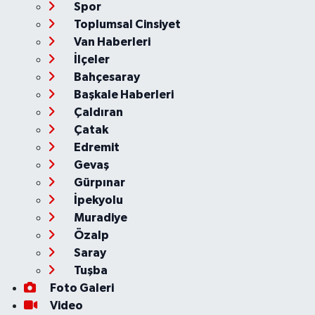
Spor
Toplumsal Cinsiyet
Van Haberleri
İlçeler
Bahçesaray
Başkale Haberleri
Çaldıran
Çatak
Edremit
Gevaş
Gürpınar
İpekyolu
Muradiye
Özalp
Saray
Tuşba
Foto Galeri
Video