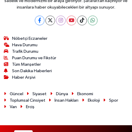
sadelik ve modernizmi bir araya getiriyor. Şatafattan kaçınıyor ve
insanlara haber okuyabilecekleri bir altyapı sunuyor.
Nöbetçi Eczaneler
Hava Durumu
Trafik Durumu
Puan Durumu ve Fikstür
Tüm Manşetler
Son Dakika Haberleri
Haber Arşivi
Güncel
Siyaset
Dünya
Ekonomi
Toplumsal Cinsiyet
İnsan Hakları
Ekoloji
Spor
Van
Erciş