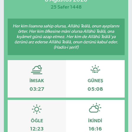
25 Safer 1448
Her kim lisanına sahip olursa, Allâhü Teâlâ, onun ayıplarını
örter. Her kim öfkesine mâni olursa Allâhü Teâlâ, ona
kıyâmet günü azap etmez. Her kim de Allâhü Teâlâ'ya
özrünü arz ederse Allâhü Teâlâ, onun özrünü kabul eder.
(Hadis-i şerif)
İMSAK
GÜNEŞ
03:27
05:08
ÖĞLE
İKINDI
12:23
16:16