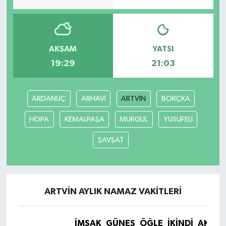
AKŞAM
YATSI
19:29
21:03
ARDANUÇ
ARHAVİ
ARTVİN
BORÇKA
HOPA
KEMALPAŞA
MURGUL
YUSUFELİ
ŞAVŞAT
ARTVİN AYLIK NAMAZ VAKITLERI
İMSAK
GÜNEŞ
ÖĞLE
İKINDI
AKŞA