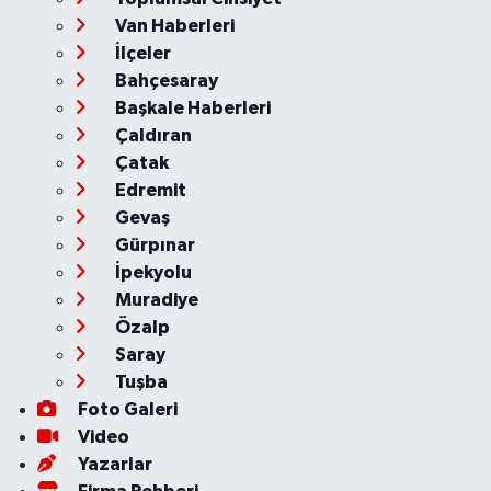
Van Haberleri
İlçeler
Bahçesaray
Başkale Haberleri
Çaldıran
Çatak
Edremit
Gevaş
Gürpınar
İpekyolu
Muradiye
Özalp
Saray
Tuşba
Foto Galeri
Video
Yazarlar