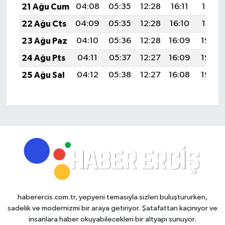
21 Ağu Cum
04:08
05:35
12:28
16:11
19:12
22 Ağu Cts
04:09
05:35
12:28
16:10
19:10
23 Ağu Paz
04:10
05:36
12:28
16:09
19:09
24 Ağu Pts
04:11
05:37
12:27
16:09
19:08
25 Ağu Sal
04:12
05:38
12:27
16:08
19:06
haberercis.com.tr, yepyeni temasıyla sizleri buluştururken,
sadelik ve modernizmi bir araya getiriyor. Şatafattan kaçınıyor ve
insanlara haber okuyabilecekleri bir altyapı sunuyor.