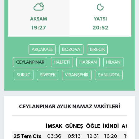
AKŞAM
YATSI
19:27
20:52
AKÇAKALE
BOZOVA
BİRECİK
CEYLANPINAR
HALFETİ
HARRAN
HİLVAN
SURUÇ
SİVEREK
VİRANŞEHİR
ŞANLIURFA
CEYLANPINAR AYLIK NAMAZ VAKITLERI
İMSAK
GÜNEŞ
ÖĞLE
İKINDI
AKŞA
25 Tem Cts
03:36
05:13
12:31
16:20
19:40