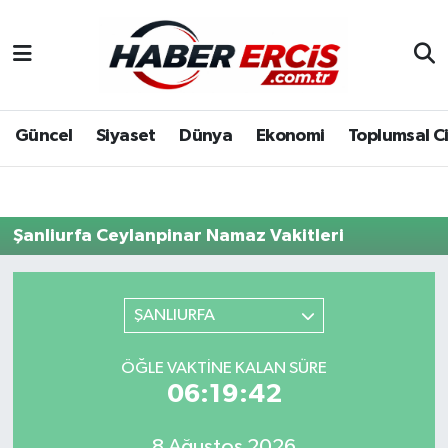
Güncel
Siyaset
Dünya
Ekonomi
Toplumsal C
Şanliurfa Ceylanpinar Namaz Vakitleri
ŞANLIURFA
ÖĞLE VAKTINE KALAN SÜRE
06:19:42
8 Ağustos 2026