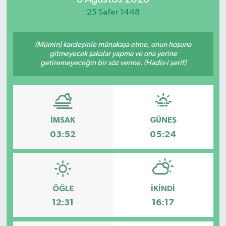
25 Safer 1448
(Mümin) kardeşinle münakaşa etme, onun hoşuna
gitmeyecek şakalar yapma ve ona yerine
getiremeyeceğin bir söz verme. (Hadis-i şerif)
İMSAK
GÜNEŞ
03:52
05:24
ÖĞLE
İKINDI
12:31
16:17