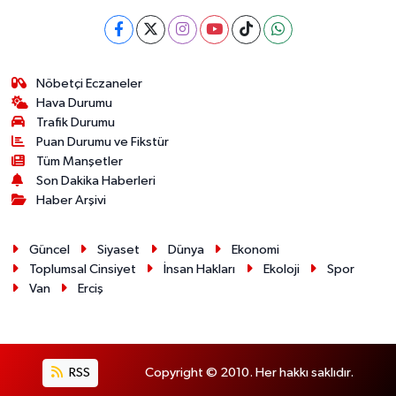
Nöbetçi Eczaneler
Hava Durumu
Trafik Durumu
Puan Durumu ve Fikstür
Tüm Manşetler
Son Dakika Haberleri
Haber Arşivi
Güncel
Siyaset
Dünya
Ekonomi
Toplumsal Cinsiyet
İnsan Hakları
Ekoloji
Spor
Van
Erciş
RSS
Copyright © 2010. Her hakkı saklıdır.