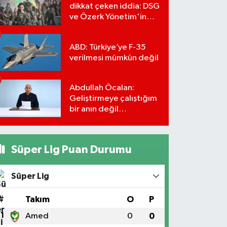
dikkat çeken iddia: DSG
ve Özerk Yönetim'in
feshi için tarih verildi
ABD: Türkiye’ye F-35
verilmesi mümkün değil
Abdullah Öcalan:
Geliştirmeye çalıştığım
bir anın değil
önümüzdeki yüzyılın
stratejisi
Süper Lig Puan Durumu
Süper Lig
#
Takım
O
P
1
Amed
0
0