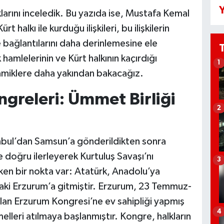
Y
klarını inceledik. Bu yazıda ise, Mustafa Kemal
 halkı ile kurduğu ilişkileri, bu ilişkilerin
 bağlantılarını daha derinlemesine ele
 hamlelerinin ve Kürt halkının kaçırdığı
1
namiklere daha yakından bakacağız.
greleri: Ümmet Birliği
2
nbul’dan Samsun’a gönderildikten sonra
e doğru ilerleyerek Kurtuluş Savaşı’nı
3
en bir nokta var: Atatürk, Anadolu’ya
ki Erzurum’a gitmiştir. Erzurum, 23 Temmuz-
ılan Erzurum Kongresi’ne ev sahipliği yapmış
4
lleri atılmaya başlanmıştır. Kongre, halkların