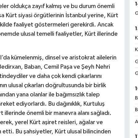
1
teler oldukça zayıf kalmış ve bu durum önemli
G
a Kürt siyasi örgütlerinin İstanbul yerine, Kürt
 şekilde faaliyet göstermeleri gerekirdi. Ancak
1
emde ulusal temelli faaliyetler, Kürt illerinde
K
K
l’da kümelenmiş, dinsel ve aristokrat ailelerin
G
. Bedirxan, Baban, Cemil Paşa ve Şeyh Nehri
G
tindeydiler ve daha çok kendi çıkarlarını
ın ulusal çıkarları doğrultusunda bir birlik
1
ndan yana olanlar ile bağımsızlık talep
B
reket ediyorlardı. Bu dağınıklık, Kurtuluş
B
illerinde önemli bir manevra alanı sağladı.
k, yerel Kürt aşiret reisleri, ağalar ve
A
h etti. Bu şahsiyetler, Kürt ulusal bilincinden
1