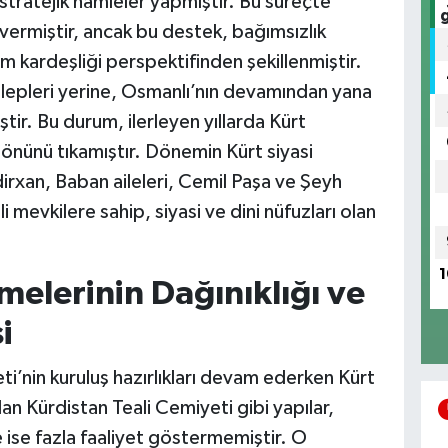
 stratejik hamleler yapmıştır. Bu süreçte
vermiştir, ancak bu destek, bağımsızlık
m kardeşliği perspektifinden şekillenmiştir.
k talepleri yerine, Osmanlı’nın devamından yana
iştir. Bu durum, ilerleyen yıllarda Kürt
 önünü tıkamıştır. Dönemin Kürt siyasi
dirxan, Baban aileleri, Cemil Paşa ve Şeyh
mevkilere sahip, siyasi ve dini nüfuzları olan
1
melerinin Dağınıklığı ve
i
i’nin kuruluş hazırlıkları devam ederken Kürt
lan Kürdistan Teali Cemiyeti gibi yapılar,
e ise fazla faaliyet göstermemiştir. O