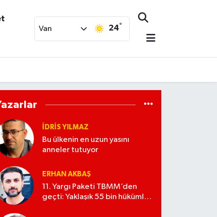
et
°
24
Van
Yazarlar
İDRIS YILMAZ
Bu ülkenin en uzun yasını
anneler tutuyor
ERHAN AKBAŞ
11. Yargı Paketi TBMM’den
geçti: Yaklaşık 55 bin hükümlü
tahliye yolunda