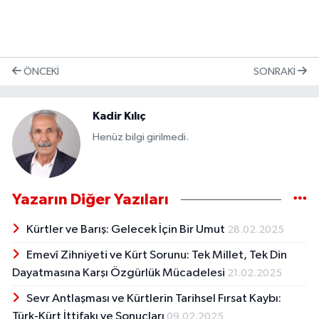
ÖNCEKI
SONRAKI
Kadir Kılıç
Henüz bilgi girilmedi.
Yazarın Diğer Yazıları
Kürtler ve Barış: Gelecek İçin Bir Umut
28.02.2025
Emevî Zihniyeti ve Kürt Sorunu: Tek Millet, Tek Din
Dayatmasına Karşı Özgürlük Mücadelesi
21.02.2025
Sevr Antlaşması ve Kürtlerin Tarihsel Fırsat Kaybı:
Türk-Kürt İttifakı ve Sonuçları
09.02.2025