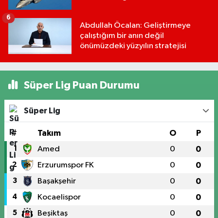
6
Abdullah Öcalan: Geliştirmeye
çalıştığım bir anın değil
önümüzdeki yüzyılın stratejisi
Süper Lig Puan Durumu
Süper Lig
#
Takım
O
P
1
Amed
0
0
2
Erzurumspor FK
0
0
3
Başakşehir
0
0
4
Kocaelispor
0
0
5
Beşiktaş
0
0