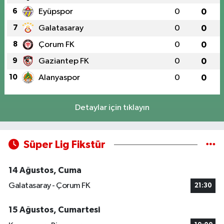
6
Eyüpspor
0
0
7
Galatasaray
0
0
8
Çorum FK
0
0
9
Gaziantep FK
0
0
10
Alanyaspor
0
0
Detaylar için tıklayın
Süper Lig Fikstür
14 Ağustos, Cuma
Galatasaray - Çorum FK
21:30
15 Ağustos, Cumartesi