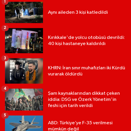
1
Aynı aileden 3 kişi katledildi
2
Kırıkkale'de yolcu otobüsü devrildi:
40 kişi hastaneye kaldırıldı
3
KHRN: İran sınır muhafızları iki Kürdü
vurarak öldürdü
4
Şam kaynaklarından dikkat çeken
iddia: DSG ve Özerk Yönetim'in
feshi için tarih verildi
5
ABD: Türkiye’ye F-35 verilmesi
mümkün değil