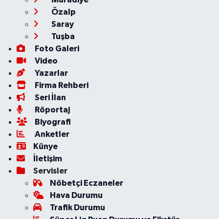
Özalp
Saray
Tuşba
Foto Galeri
Video
Yazarlar
Firma Rehberi
Seri İlan
Röportaj
Biyografi
Anketler
Künye
İletişim
Servisler
Nöbetçi Eczaneler
Hava Durumu
Trafik Durumu