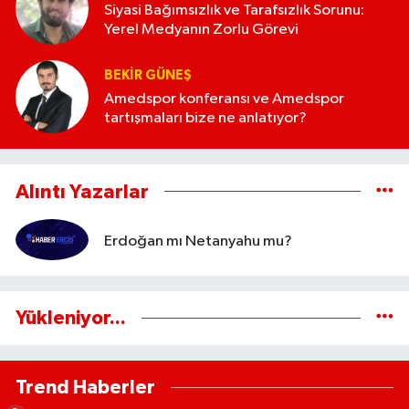
Siyasi Bağımsızlık ve Tarafsızlık Sorunu:
Yerel Medyanın Zorlu Görevi
BEKIR GÜNEŞ
Amedspor konferansı ve Amedspor
tartışmaları bize ne anlatıyor?
Alıntı Yazarlar
Erdoğan mı Netanyahu mu?
Yükleniyor...
Trend Haberler