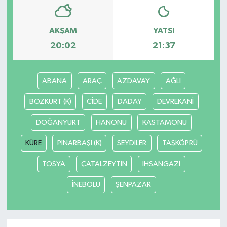
AKŞAM
YATSI
20:02
21:37
ABANA
ARAÇ
AZDAVAY
AĞLI
BOZKURT (K)
CİDE
DADAY
DEVREKANİ
DOĞANYURT
HANÖNÜ
KASTAMONU
KÜRE
PINARBAŞI (K)
SEYDİLER
TAŞKÖPRÜ
TOSYA
ÇATALZEYTİN
İHSANGAZİ
İNEBOLU
ŞENPAZAR