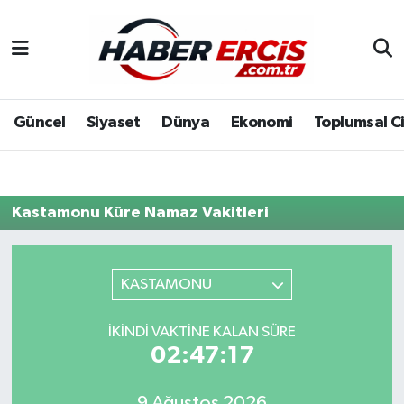
Güncel
Siyaset
Dünya
Ekonomi
Toplumsal C
Kastamonu Küre Namaz Vakitleri
KASTAMONU
İKINDI VAKTINE KALAN SÜRE
02:47:17
9 Ağustos 2026