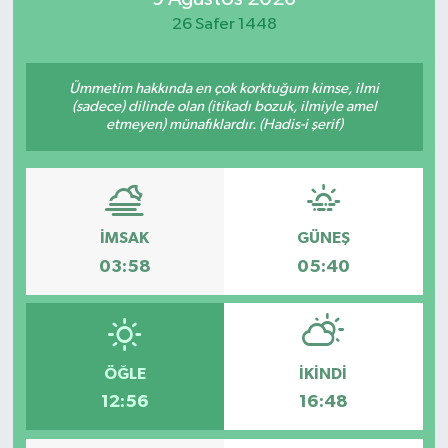
26 Safer 1448
Ümmetim hakkında en çok korktuğum kimse, ilmi
(sadece) dilinde olan (itikadı bozuk, ilmiyle amel
etmeyen) münafıklardır. (Hadis-i şerif)
İMSAK
GÜNEŞ
03:58
05:40
ÖĞLE
İKINDI
12:56
16:48