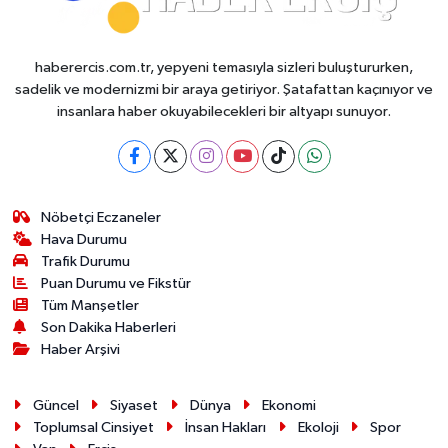
haberercis.com.tr, yepyeni temasıyla sizleri buluştururken,
sadelik ve modernizmi bir araya getiriyor. Şatafattan kaçınıyor ve
insanlara haber okuyabilecekleri bir altyapı sunuyor.
Nöbetçi Eczaneler
Hava Durumu
Trafik Durumu
Puan Durumu ve Fikstür
Tüm Manşetler
Son Dakika Haberleri
Haber Arşivi
Güncel
Siyaset
Dünya
Ekonomi
Toplumsal Cinsiyet
İnsan Hakları
Ekoloji
Spor