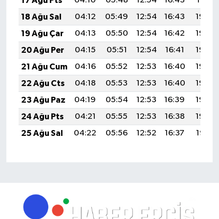
17 Ağu Pts
04:10
05:48
12:54
16:43
19:51
18 Ağu Sal
04:12
05:49
12:54
16:43
19:49
19 Ağu Çar
04:13
05:50
12:54
16:42
19:48
20 Ağu Per
04:15
05:51
12:54
16:41
19:46
21 Ağu Cum
04:16
05:52
12:53
16:40
19:45
22 Ağu Cts
04:18
05:53
12:53
16:40
19:43
23 Ağu Paz
04:19
05:54
12:53
16:39
19:42
24 Ağu Pts
04:21
05:55
12:53
16:38
19:40
25 Ağu Sal
04:22
05:56
12:52
16:37
19:38