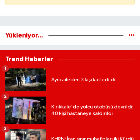
Yükleniyor...
Trend Haberler
1
Aynı aileden 3 kişi katledildi
2
Kırıkkale'de yolcu otobüsü devrildi:
40 kişi hastaneye kaldırıldı
3
KHRN: İran sınır muhafızları iki Kürdü