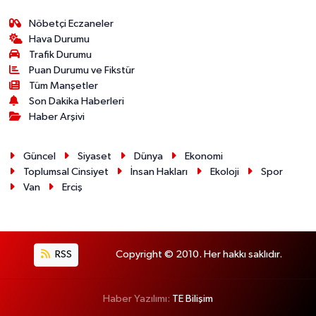
Nöbetçi Eczaneler
Hava Durumu
Trafik Durumu
Puan Durumu ve Fikstür
Tüm Manşetler
Son Dakika Haberleri
Haber Arşivi
Güncel
Siyaset
Dünya
Ekonomi
Toplumsal Cinsiyet
İnsan Hakları
Ekoloji
Spor
Van
Erciş
RSS
Copyright © 2010. Her hakkı saklıdır.
Haber Yazılımı:
TE Bilişim