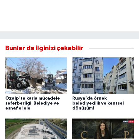
Bunlar da ilginizi çekebilir
Özalp’ta karla mücadele
Rusya'da örnek
seferberliği: Belediye ve
belediyecilik ve kentsel
esnaf el ele
dönüşüm!