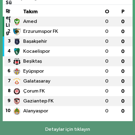
#
Takım
O
P
1
Amed
0
0
2
Erzurumspor FK
0
0
3
Başakşehir
0
0
4
Kocaelispor
0
0
5
Beşiktaş
0
0
6
Eyüpspor
0
0
7
Galatasaray
0
0
8
Çorum FK
0
0
9
Gaziantep FK
0
0
10
Alanyaspor
0
0
Detaylar için tıklayın