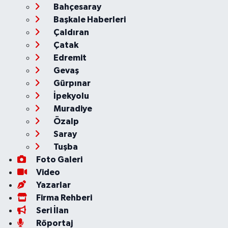
Bahçesaray
Başkale Haberleri
Çaldıran
Çatak
Edremit
Gevaş
Gürpınar
İpekyolu
Muradiye
Özalp
Saray
Tuşba
Foto Galeri
Video
Yazarlar
Firma Rehberi
Seri İlan
Röportaj