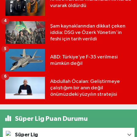
vurarak öldürdü
4
Şam kaynaklarından dikkat çeken
iddia: DSG ve Özerk Yönetim'in
feshi için tarih verildi
5
ABD: Türkiye’ye F-35 verilmesi
mümkün değil
6
Abdullah Öcalan: Geliştirmeye
çalıştığım bir anın değil
önümüzdeki yüzyılın stratejisi
Süper Lig Puan Durumu
Süper Lig