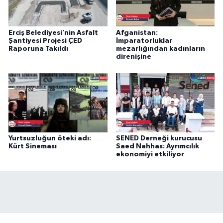
Erciş Belediyesi’nin Asfalt
Afganistan:
Şantiyesi Projesi ÇED
İmparatorluklar
Raporuna Takıldı
mezarlığından kadınların
direnişine
Yurtsuzluğun öteki adı:
SENED Derneği kurucusu
Kürt Sineması
Saed Nahhas: Ayrımcılık
ekonomiyi etkiliyor