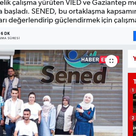
elik çalışma yürüten VİED ve Gaziantep m
a başladı. SENED, bu ortaklaşma kapsamı
arı değerlendirip güçlendirmek için çalışm
6 DK
MA SÜRESI
Y
1
2