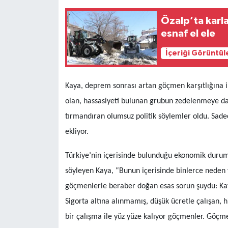
Özalp’ta karl
esnaf el ele
İçeriği Görüntül
Kaya, deprem sonrası artan göçmen karşıtlığına il
olan, hassasiyeti bulunan grubun zedelenmeye da
tırmandıran olumsuz politik söylemler oldu. Sad
ekliyor.
Türkiye’nin içerisinde bulunduğu ekonomik durum
söyleyen Kaya, “Bunun içerisinde binlerce neden v
göçmenlerle beraber doğan esas sorun şuydu: Kayıt
Sigorta altına alınmamış, düşük ücretle çalışan, h
bir çalışma ile yüz yüze kalıyor göçmenler. Göç