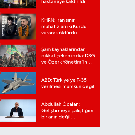
hastaneye kaldırıldı
KHRN: İran sınır
muhafızları iki Kürdü
vurarak öldürdü
Şam kaynaklarından
dikkat çeken iddia: DSG
ve Özerk Yönetim'in
feshi için tarih verildi
ABD: Türkiye’ye F-35
verilmesi mümkün değil
Abdullah Öcalan:
Geliştirmeye çalıştığım
bir anın değil
önümüzdeki yüzyılın
stratejisi