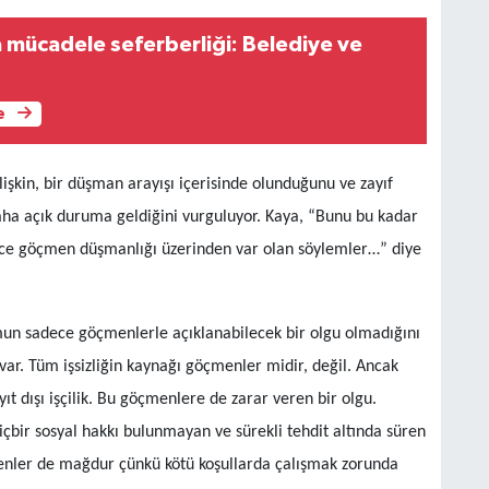
a mücadele seferberliği: Belediye ve
e
işkin, bir düşman arayışı içerisinde olunduğunu ve zayıf
ha açık duruma geldiğini vurguluyor. Kaya, “Bunu bu kadar
ece göçmen düşmanlığı üzerinden var olan söylemler…” diye
un sadece göçmenlerle açıklanabilecek bir olgu olmadığını
ar. Tüm işsizliğin kaynağı göçmenler midir, değil. Ancak
 dışı işçilik. Bu göçmenlere de zarar veren bir olgu.
içbir sosyal hakkı bulunmayan ve sürekli tehdit altında süren
menler de mağdur çünkü kötü koşullarda çalışmak zorunda