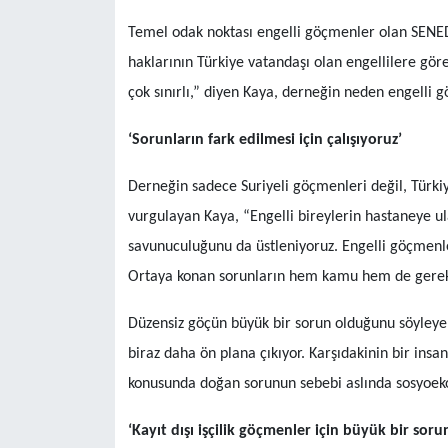
Temel odak noktası engelli göçmenler olan SENED
haklarının Türkiye vatandaşı olan engellilere göre
çok sınırlı,” diyen Kaya, derneğin neden engelli g
‘Sorunların fark edilmesi için çalışıyoruz’
Derneğin sadece Suriyeli göçmenleri değil, Türkiy
vurgulayan Kaya, “Engelli bireylerin hastaneye u
savunuculuğunu da üstleniyoruz. Engelli göçmenle
Ortaya konan sorunların hem kamu hem de gerekli 
Düzensiz göçün büyük bir sorun olduğunu söyleyen
biraz daha ön plana çıkıyor. Karşıdakinin bir ins
konusunda doğan sorunun sebebi aslında sosyoeko
‘Kayıt dışı işçilik göçmenler için büyük bir soru