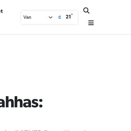
et
°
21
Van
ahhas: