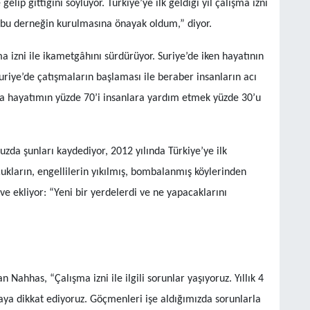
elip gittiğini söylüyor. Türkiye’ye ilk geldiği yıl çalışma izni
n bu derneğin kurulmasına önayak oldum,” diyor.
 izni ile ikametgâhını sürdürüyor. Suriye’de iken hayatının
iye’de çatışmaların başlaması ile beraber insanların acı
ra hayatımın yüzde 70’i insanlara yardım etmek yüzde 30’u
zda şunları kaydediyor, 2012 yılında Türkiye’ye ilk
cukların, engellilerin yıkılmış, bombalanmış köylerinden
 ve ekliyor: “Yeni bir yerdelerdi ve ne yapacaklarını
 Nahhas, “Çalışma izni ile ilgili sorunlar yaşıyoruz. Yıllık 4
aya dikkat ediyoruz. Göçmenleri işe aldığımızda sorunlarla