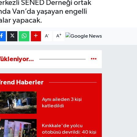
erkezli SENED Derneği ortak
nda Van’da yaşayan engelli
alar yapacak.
-
+
A
A
ükleniyor...
Trend Haberler
Aynı aileden 3 kişi
katledildi
Kırıkkale'de yolcu
otobüsü devrildi: 40 kişi