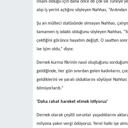
insanı olduğu için daha önce de çok sık Türkiye’ye g
alıp iş yerini açtığını söyleyen Nahhas, “Ardında
Şu an mülteci statüsünde olmayan Nahhas, çalışma
tamamen iş odaklı olduğunu söyleyen Nahhas, “Sur
çektiğini görünce hayatım değişti. O saatten son
ise işim oldu,” diyor.
Dernek kurma fikrinin nasıl oluştuğunu sorduğumu
geldiğinde, her gün sınırdan gelen kadınların, ço
geldiklerini ve yaralı olduklarını söylüyor Nahhas
bilmiyorlardı.”
‘Daha rahat hareket etmek istiyoruz’
Dernek olarak çeşitli sorunlar yaşadıklarını aktaran
milyona yakın vergi ödüyoruz. Yerel halkı işe alm