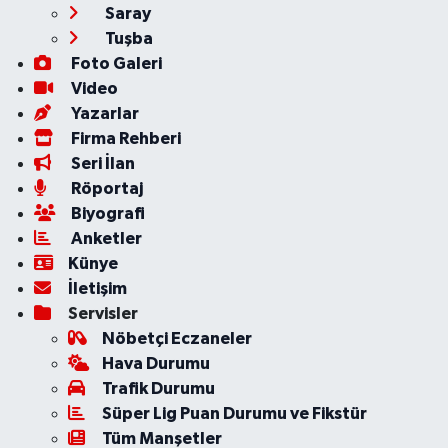
Saray
Tuşba
Foto Galeri
Video
Yazarlar
Firma Rehberi
Seri İlan
Röportaj
Biyografi
Anketler
Künye
İletişim
Servisler
Nöbetçi Eczaneler
Hava Durumu
Trafik Durumu
Süper Lig Puan Durumu ve Fikstür
Tüm Manşetler