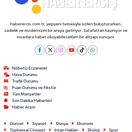
haberercis.com.tr, yepyeni temasıyla sizleri buluştururken,
sadelik ve modernizmi bir araya getiriyor. Şatafattan kaçınıyor ve
insanlara haber okuyabilecekleri bir altyapı sunuyor.
Nöbetçi Eczaneler
Hava Durumu
Trafik Durumu
Puan Durumu ve Fikstür
Tüm Manşetler
Son Dakika Haberleri
Haber Arşivi
Güncel
Siyaset
Dünya
Ekonomi
Toplumsal Cinsiyet
İnsan Hakları
Ekoloji
Spor