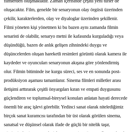
filmlerden oluşmaktadır. Zaman içerisinde çeşitli yeni türler de
oluşacaktır. Film, genelde bir senaryonun olay örgüsü üzerinden
çekilir, karakterlerden, olay ve diyaloglar üzerinden şekillenir.
Filmi yöneten kişi yönetmen ki bu bazen aynı zamanda filmin
senaristi de olabilir, senaryo metni ile kafasında kurguladığı veya
düşündüğü, bazen de anlık gelişen zihnindeki duygu ve
düşüncelerden oluşan hareketli resimleri görüntü olarak kamera ile
kaydeder ve oyuncuları senaryonun akışına göre yönlendirmiş
olur. Filmin bitiminde ise kurgu süreci, ses ve en sonunda post-
prodüksiyon aşaması tamamlanır. Sinema filmleri milletler arası
iletişimi arttırarak çeşitli önyargıları kıran ve empati duygusunu
güçlendiren ve toplumsal-bireysel konuları anlatan hayati derecede
önemli bir araç işlevi görebilir. Yedinci sanat olarak nitelediğimiz
birçok sanat kuramcısı tarafından bir üst olarak görülen sinema,
sanatsal ve düşünsel olarak ifade de güçlü bir nitelik taşır,