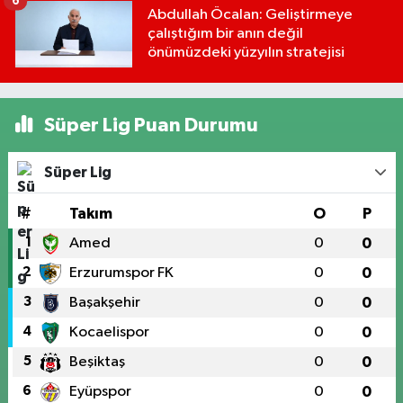
6
Abdullah Öcalan: Geliştirmeye
çalıştığım bir anın değil
önümüzdeki yüzyılın stratejisi
Süper Lig Puan Durumu
Süper Lig
#
Takım
O
P
1
Amed
0
0
2
Erzurumspor FK
0
0
3
Başakşehir
0
0
4
Kocaelispor
0
0
5
Beşiktaş
0
0
6
Eyüpspor
0
0