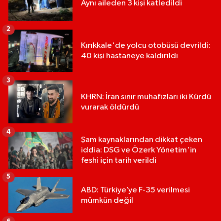
Aynı aileden 3 kişi katledildi
2
Kırıkkale'de yolcu otobüsü devrildi:
40 kişi hastaneye kaldırıldı
3
KHRN: İran sınır muhafızları iki Kürdü
vurarak öldürdü
4
Şam kaynaklarından dikkat çeken
iddia: DSG ve Özerk Yönetim'in
feshi için tarih verildi
5
ABD: Türkiye’ye F-35 verilmesi
mümkün değil