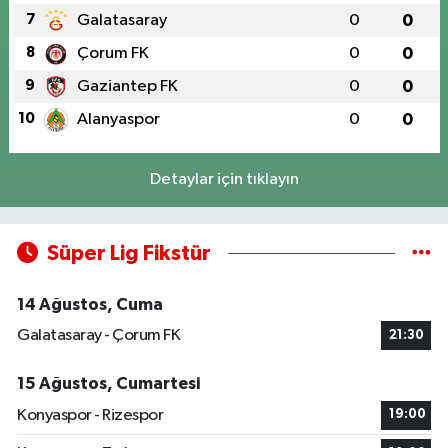
7
Galatasaray
0
0
8
Çorum FK
0
0
9
Gaziantep FK
0
0
10
Alanyaspor
0
0
Detaylar için tıklayın
Süper Lig Fikstür
14 Ağustos, Cuma
Galatasaray - Çorum FK
21:30
15 Ağustos, Cumartesi
Konyaspor - Rizespor
19:00