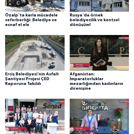
Özalp’ta karla mücadele
Rusya'da örnek
seferberliği: Belediye ve
belediyecilik ve kentsel
esnaf el ele
dönüşüm!
Erciş Belediyesi’nin Asfalt
Afganistan:
Şantiyesi Projesi ÇED
İmparatorluklar
Raporuna Takıldı
mezarlığından kadınların
direnişine