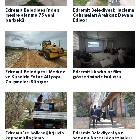
Edremit Belediyesi’nden
Edremit Belediyesi: İlaçlama
mesire alanına 75 yeni
Çalışmaları Aralıksız Devam
barbekü
Ediyor
Edremit Belediyesi: Merkez
Edremitli kadınlar film
ve Kırsalda Yol ve Altyapı
gösteriminde buluştu
Çalışmaları Sürüyor
Edremit’te halk sağlığı için
Edremit Belediyesi yaz
kapsamlı ilaçlama
sezonu öncesi denetimleri