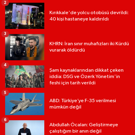
2
Kırıkkale'de yolcu otobüsü devrildi:
40 kişi hastaneye kaldırıldı
3
KHRN: İran sınır muhafızları iki Kürdü
vurarak öldürdü
4
Şam kaynaklarından dikkat çeken
iddia: DSG ve Özerk Yönetim'in
feshi için tarih verildi
5
ABD: Türkiye’ye F-35 verilmesi
mümkün değil
6
Abdullah Öcalan: Geliştirmeye
çalıştığım bir anın değil