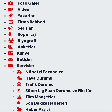
Foto Galeri
Video
Yazarlar
Firma Rehberi
Seri İlan
Röportaj
Biyografi
Anketler
Künye
İletişim
Servisler
Nöbetçi Eczaneler
Hava Durumu
Trafik Durumu
Süper Lig Puan Durumu ve Fikstür
Tüm Manşetler
Son Dakika Haberleri
Haber Arşivi