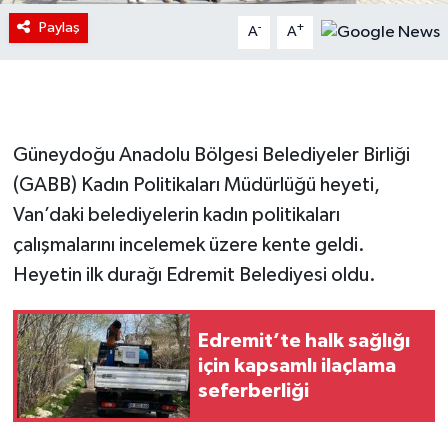
Paylaş
-
+
A
A
Güneydoğu Anadolu Bölgesi Belediyeler Birliği
(GABB) Kadın Politikaları Müdürlüğü heyeti,
Van’daki belediyelerin kadın politikaları
çalışmalarını incelemek üzere kente geldi.
Heyetin ilk durağı Edremit Belediyesi oldu.
Edremit’te halk sağlığı
için kapsamlı ilaçlama
seferberliği