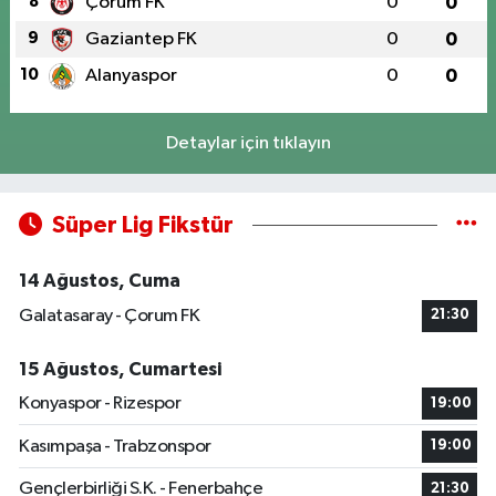
8
Çorum FK
0
0
9
Gaziantep FK
0
0
10
Alanyaspor
0
0
Detaylar için tıklayın
Süper Lig Fikstür
14 Ağustos, Cuma
Galatasaray - Çorum FK
21:30
15 Ağustos, Cumartesi
Konyaspor - Rizespor
19:00
Kasımpaşa - Trabzonspor
19:00
Gençlerbirliği S.K. - Fenerbahçe
21:30