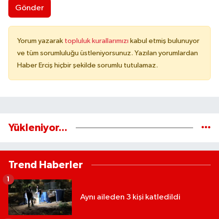
Gönder
Yorum yazarak
topluluk kurallarımızı
kabul etmiş bulunuyor
ve tüm sorumluluğu üstleniyorsunuz. Yazılan yorumlardan
Haber Erciş hiçbir şekilde sorumlu tutulamaz.
Yükleniyor...
Trend Haberler
1
Aynı aileden 3 kişi katledildi