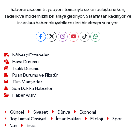
haberercis.com.tr, yepyeni temasıyla sizleri buluştururken,
sadelik ve modernizmi bir araya getiriyor. Şatafattan kaçınıyor ve
insanlara haber okuyabilecekleri bir altyapı sunuyor.
Nöbetçi Eczaneler
Hava Durumu
Trafik Durumu
Puan Durumu ve Fikstür
Tüm Manşetler
Son Dakika Haberleri
Haber Arşivi
Güncel
Siyaset
Dünya
Ekonomi
Toplumsal Cinsiyet
İnsan Hakları
Ekoloji
Spor
Van
Erciş