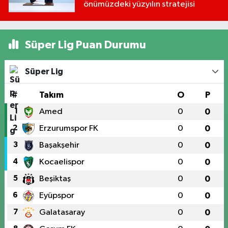
önümüzdeki yüzyılın stratejisi
Süper Lig Puan Durumu
Süper Lig
#
Takım
O
P
1
Amed
0
0
2
Erzurumspor FK
0
0
3
Başakşehir
0
0
4
Kocaelispor
0
0
5
Beşiktaş
0
0
6
Eyüpspor
0
0
7
Galatasaray
0
0