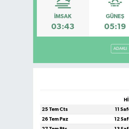
İMSAK
GÜNEŞ
03:43
05:19
ADAKLI
Hİ
25 Tem Cts
11 Sa
26 Tem Paz
12 Sa
27 Tem Pts
13 Sa