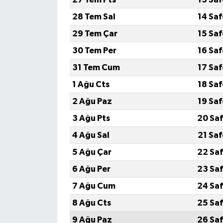
28 Tem Sal
14 Sa
29 Tem Çar
15 Sa
30 Tem Per
16 Sa
31 Tem Cum
17 Sa
1 Ağu Cts
18 Sa
2 Ağu Paz
19 Sa
3 Ağu Pts
20 Saf
4 Ağu Sal
21 Sa
5 Ağu Çar
22 Saf
6 Ağu Per
23 Saf
7 Ağu Cum
24 Saf
8 Ağu Cts
25 Saf
9 Ağu Paz
26 Saf