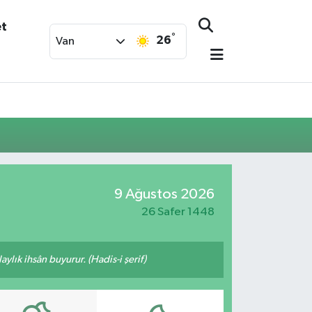
et
°
26
Van
9 Ağustos 2026
26 Safer 1448
ylık ihsân buyurur. (Hadis-i şerif)