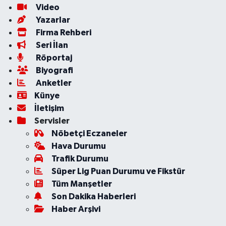
Video
Yazarlar
Firma Rehberi
Seri İlan
Röportaj
Biyografi
Anketler
Künye
İletişim
Servisler
Nöbetçi Eczaneler
Hava Durumu
Trafik Durumu
Süper Lig Puan Durumu ve Fikstür
Tüm Manşetler
Son Dakika Haberleri
Haber Arşivi