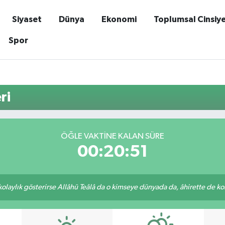
Siyaset
Dünya
Ekonomi
Toplumsal Cinsiy
Spor
ri
ÖĞLE VAKTINE KALAN SÜRE
00:20:51
 kolaylık gösterirse Allâhü Teâlâ da o kimseye dünyada da, âhirette de kola