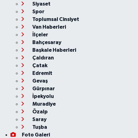
Siyaset
Spor
Toplumsal Cinsiyet
Van Haberleri
İlçeler
Bahçesaray
Başkale Haberleri
Çaldıran
Çatak
Edremit
Gevaş
Gürpınar
İpekyolu
Muradiye
Özalp
Saray
Tuşba
Foto Galeri