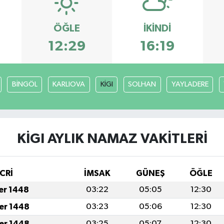
ÖĞLE
İKINDI
12:29
16:19
BİNGÖL
KARLIOVA
KİGI
SOLHAN
YAYLADERE
KİGI AYLIK NAMAZ VAKITLERI
CRİ
İMSAK
GÜNEŞ
ÖĞLE
fer 1448
03:22
05:05
12:30
fer 1448
03:23
05:06
12:30
fer 1448
03:25
05:07
12:30