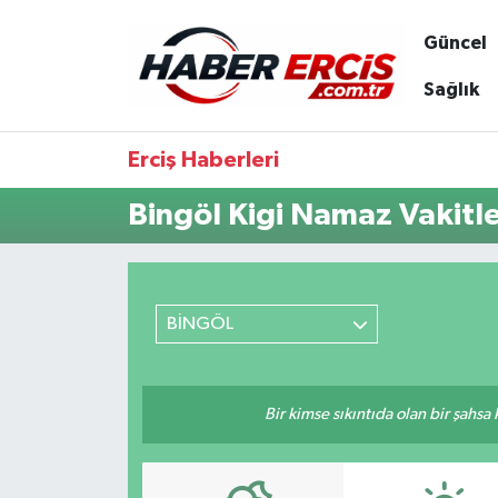
Güncel
Sağlık
Erciş Haberleri
Bingöl Kigi Namaz Vakitle
BİNGÖL
Bir kimse sıkıntıda olan bir şahsa