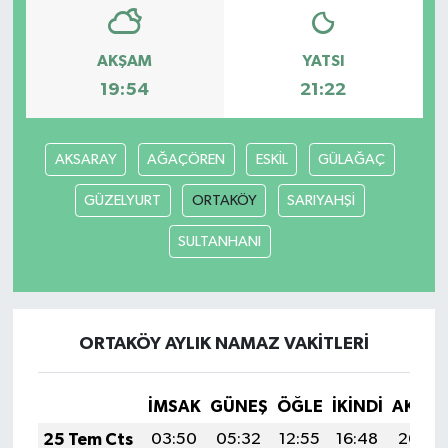
AKŞAM
YATSI
19:54
21:22
AKSARAY
AĞAÇÖREN
ESKİL
GÜLAĞAÇ
GÜZELYURT
ORTAKÖY
SARIYAHŞİ
SULTANHANI
ORTAKÖY AYLIK NAMAZ VAKITLERI
İMSAK
GÜNEŞ
ÖĞLE
İKINDI
AKŞA
25 Tem Cts
03:50
05:32
12:55
16:48
20:09