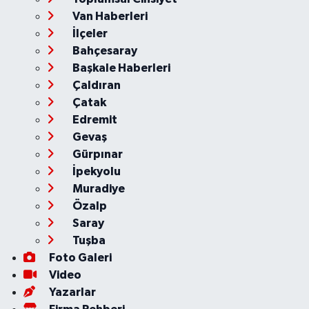
Van Haberleri
İlçeler
Bahçesaray
Başkale Haberleri
Çaldıran
Çatak
Edremit
Gevaş
Gürpınar
İpekyolu
Muradiye
Özalp
Saray
Tuşba
Foto Galeri
Video
Yazarlar