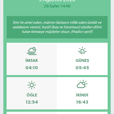
26 Safer 1448
İlmi ile amel eden, malının fazlasını infâk eden (zekât ve
sadakasını veren), fuzûlî (boş ve lüzumsuz) sözden dilini
tutan kimseye müjdeler olsun. (Hadis-i şerif)
İMSAK
GÜNEŞ
04:10
05:45
ÖĞLE
İKINDI
12:54
16:43