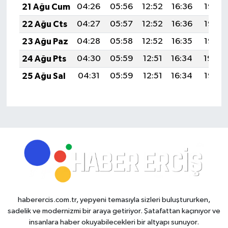
21 Ağu Cum
04:26
05:56
12:52
16:36
19:38
22 Ağu Cts
04:27
05:57
12:52
16:36
19:37
23 Ağu Paz
04:28
05:58
12:52
16:35
19:36
24 Ağu Pts
04:30
05:59
12:51
16:34
19:34
25 Ağu Sal
04:31
05:59
12:51
16:34
19:33
haberercis.com.tr, yepyeni temasıyla sizleri buluştururken,
sadelik ve modernizmi bir araya getiriyor. Şatafattan kaçınıyor ve
insanlara haber okuyabilecekleri bir altyapı sunuyor.