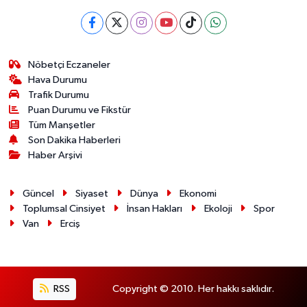
Nöbetçi Eczaneler
Hava Durumu
Trafik Durumu
Puan Durumu ve Fikstür
Tüm Manşetler
Son Dakika Haberleri
Haber Arşivi
Güncel
Siyaset
Dünya
Ekonomi
Toplumsal Cinsiyet
İnsan Hakları
Ekoloji
Spor
Van
Erciş
RSS
Copyright © 2010. Her hakkı saklıdır.