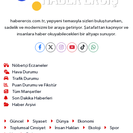
haberercis.com.tr, yepyeni temasıyla sizleri buluştururken,
sadelik ve modernizmi bir araya getiriyor. Şatafattan kaçınıyor ve
insanlara haber okuyabilecekleri bir altyapı sunuyor.
Nöbetçi Eczaneler
Hava Durumu
Trafik Durumu
Puan Durumu ve Fikstür
Tüm Manşetler
Son Dakika Haberleri
Haber Arşivi
Güncel
Siyaset
Dünya
Ekonomi
Toplumsal Cinsiyet
İnsan Hakları
Ekoloji
Spor