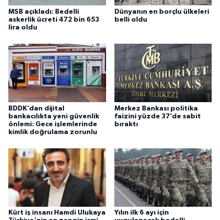
MSB açıkladı: Bedelli
Dünyanın en borçlu ülkeleri
askerlik ücreti 472 bin 653
belli oldu
lira oldu
BDDK’dan dijital
Merkez Bankası politika
bankacılıkta yeni güvenlik
faizini yüzde 37’de sabit
önlemi: Gece işlemlerinde
bıraktı
kimlik doğrulama zorunlu
Kürt iş insanı Hamdi Ulukaya
Yılın ilk 6 ayı için