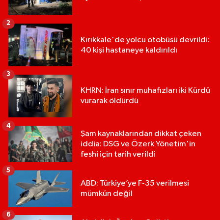
2
Kırıkkale'de yolcu otobüsü devrildi:
40 kişi hastaneye kaldırıldı
3
KHRN: İran sınır muhafızları iki Kürdü
vurarak öldürdü
4
Şam kaynaklarından dikkat çeken
iddia: DSG ve Özerk Yönetim'in
feshi için tarih verildi
5
ABD: Türkiye’ye F-35 verilmesi
mümkün değil
6