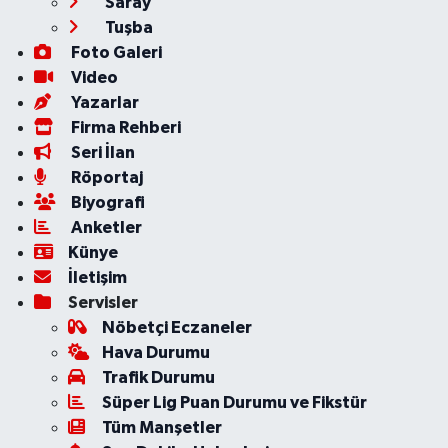
Saray
Tuşba
Foto Galeri
Video
Yazarlar
Firma Rehberi
Seri İlan
Röportaj
Biyografi
Anketler
Künye
İletişim
Servisler
Nöbetçi Eczaneler
Hava Durumu
Trafik Durumu
Süper Lig Puan Durumu ve Fikstür
Tüm Manşetler