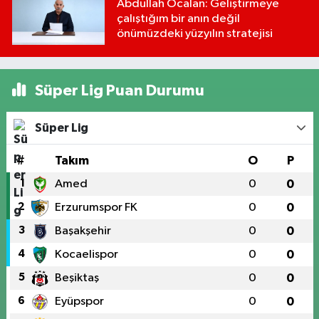
Abdullah Öcalan: Geliştirmeye
çalıştığım bir anın değil
önümüzdeki yüzyılın stratejisi
Süper Lig Puan Durumu
Süper Lig
#
Takım
O
P
1
Amed
0
0
2
Erzurumspor FK
0
0
3
Başakşehir
0
0
4
Kocaelispor
0
0
5
Beşiktaş
0
0
6
Eyüpspor
0
0