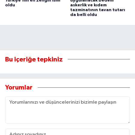
Türkiye'nin en zengin ismi
uygulanacak bedelli
oldu
askerlik ve kıdem
tazminatının tavan tutarı
da belli oldu
Bu içeriğe tepkiniz
Yorumlar