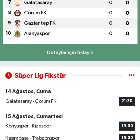
7
Galatasaray
0
0
8
Çorum FK
0
0
9
Gaziantep FK
0
0
10
Alanyaspor
0
0
Detaylar için tıklayın
Süper Lig Fikstür
14 Ağustos, Cuma
Galatasaray - Çorum FK
21:30
15 Ağustos, Cumartesi
Konyaspor - Rizespor
19:00
Kasımpaşa - Trabzonspor
19:00