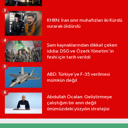
3
KHRN: İran sınır muhafızları iki Kürdü
vurarak öldürdü
4
Şam kaynaklarından dikkat çeken
iddia: DSG ve Özerk Yönetim'in
feshi için tarih verildi
5
ABD: Türkiye’ye F-35 verilmesi
mümkün değil
6
Abdullah Öcalan: Geliştirmeye
çalıştığım bir anın değil
önümüzdeki yüzyılın stratejisi