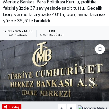
Merkez Bankası Para Politikası Kurulu, politika
faizini yüzde 37 seviyesinde sabit tuttu. Gecelik
borç verme faizi yüzde 40’ta, borçlanma faizi ise
yüzde 35,5’te bırakıldı.
12.03.2026 - 14:30
1 DK
YAYINLANMA
OKUNMA SÜRESI
Paylaş
-
+
A
A