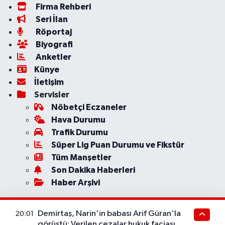
Firma Rehberi
Seri İlan
Röportaj
Biyografi
Anketler
Künye
İletişim
Servisler
Nöbetçi Eczaneler
Hava Durumu
Trafik Durumu
Süper Lig Puan Durumu ve Fikstür
Tüm Manşetler
Son Dakika Haberleri
Haber Arşivi
Demirtaş, Narin'in babası Arif Güran'la
20:01
görüştü: Verilen cezalar hukuk faciası