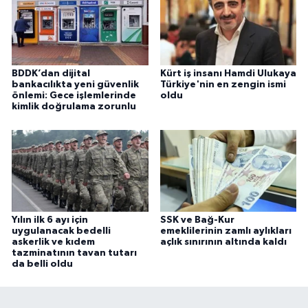
BDDK’dan dijital
Kürt iş insanı Hamdi Ulukaya
bankacılıkta yeni güvenlik
Türkiye'nin en zengin ismi
önlemi: Gece işlemlerinde
oldu
kimlik doğrulama zorunlu
Yılın ilk 6 ayı için
SSK ve Bağ-Kur
uygulanacak bedelli
emeklilerinin zamlı aylıkları
askerlik ve kıdem
açlık sınırının altında kaldı
tazminatının tavan tutarı
da belli oldu