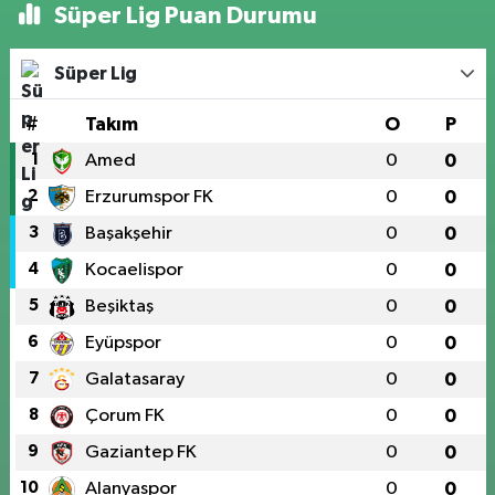
Süper Lig Puan Durumu
Süper Lig
#
Takım
O
P
1
Amed
0
0
2
Erzurumspor FK
0
0
3
Başakşehir
0
0
4
Kocaelispor
0
0
5
Beşiktaş
0
0
6
Eyüpspor
0
0
7
Galatasaray
0
0
8
Çorum FK
0
0
9
Gaziantep FK
0
0
10
Alanyaspor
0
0