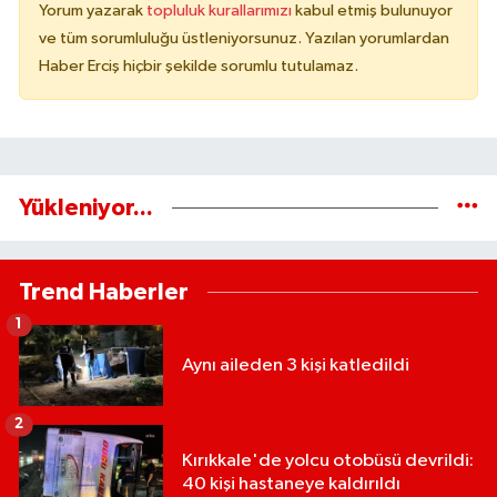
Yorum yazarak
topluluk kurallarımızı
kabul etmiş bulunuyor
ve tüm sorumluluğu üstleniyorsunuz. Yazılan yorumlardan
Haber Erciş hiçbir şekilde sorumlu tutulamaz.
Yükleniyor...
Trend Haberler
1
Aynı aileden 3 kişi katledildi
2
Kırıkkale'de yolcu otobüsü devrildi:
40 kişi hastaneye kaldırıldı