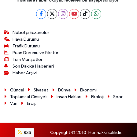
insanlara haber okuyabilecekleri bir altyapı sunuyor.
Nöbetçi Eczaneler
Hava Durumu
Trafik Durumu
Puan Durumu ve Fikstür
Tüm Manşetler
Son Dakika Haberleri
Haber Arşivi
Güncel
Siyaset
Dünya
Ekonomi
Toplumsal Cinsiyet
İnsan Hakları
Ekoloji
Spor
Van
Erciş
RSS
Copyright © 2010. Her hakkı saklıdır.