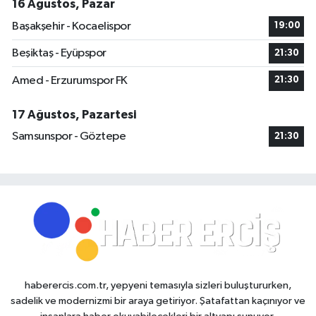
16 Ağustos, Pazar
Başakşehir - Kocaelispor
19:00
Beşiktaş - Eyüpspor
21:30
Amed - Erzurumspor FK
21:30
17 Ağustos, Pazartesi
Samsunspor - Göztepe
21:30
haberercis.com.tr, yepyeni temasıyla sizleri buluştururken,
sadelik ve modernizmi bir araya getiriyor. Şatafattan kaçınıyor ve