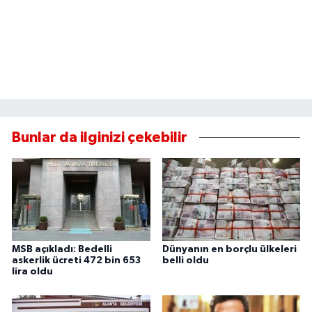
Bunlar da ilginizi çekebilir
MSB açıkladı: Bedelli
Dünyanın en borçlu ülkeleri
askerlik ücreti 472 bin 653
belli oldu
lira oldu