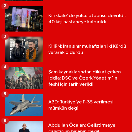
2
Kırıkkale'de yolcu otobüsü devrildi:
40 kişi hastaneye kaldırıldı
3
KHRN: İran sınır muhafızları iki Kürdü
vurarak öldürdü
4
Şam kaynaklarından dikkat çeken
iddia: DSG ve Özerk Yönetim'in
feshi için tarih verildi
5
ABD: Türkiye’ye F-35 verilmesi
mümkün değil
6
Abdullah Öcalan: Geliştirmeye
çalıştığım bir anın değil