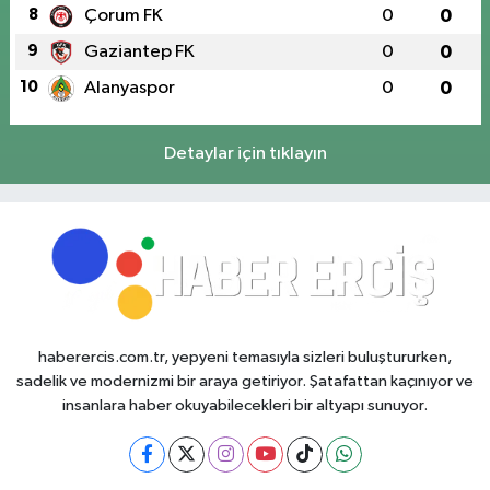
8
Çorum FK
0
0
9
Gaziantep FK
0
0
10
Alanyaspor
0
0
Detaylar için tıklayın
haberercis.com.tr, yepyeni temasıyla sizleri buluştururken,
sadelik ve modernizmi bir araya getiriyor. Şatafattan kaçınıyor ve
insanlara haber okuyabilecekleri bir altyapı sunuyor.