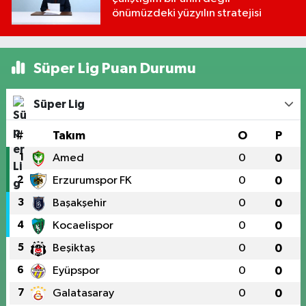
önümüzdeki yüzyılın stratejisi
Süper Lig Puan Durumu
Süper Lig
#
Takım
O
P
1
Amed
0
0
2
Erzurumspor FK
0
0
3
Başakşehir
0
0
4
Kocaelispor
0
0
5
Beşiktaş
0
0
6
Eyüpspor
0
0
7
Galatasaray
0
0