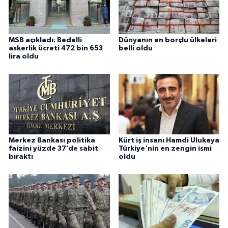
MSB açıkladı: Bedelli
Dünyanın en borçlu ülkeleri
askerlik ücreti 472 bin 653
belli oldu
lira oldu
Merkez Bankası politika
Kürt iş insanı Hamdi Ulukaya
faizini yüzde 37’de sabit
Türkiye'nin en zengin ismi
bıraktı
oldu