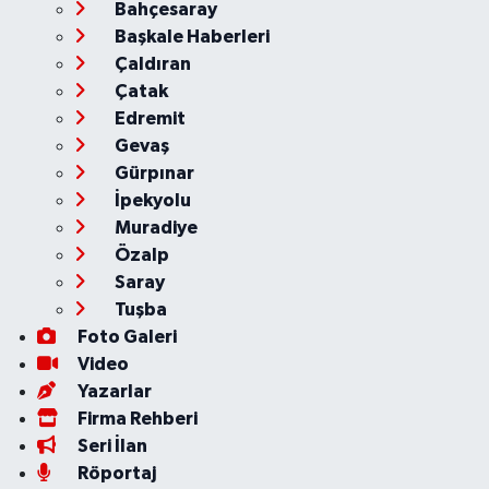
Bahçesaray
Başkale Haberleri
Çaldıran
Çatak
Edremit
Gevaş
Gürpınar
İpekyolu
Muradiye
Özalp
Saray
Tuşba
Foto Galeri
Video
Yazarlar
Firma Rehberi
Seri İlan
Röportaj