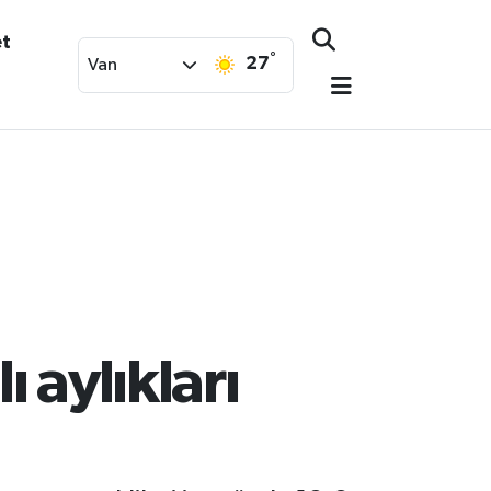
et
°
27
Van
 aylıkları