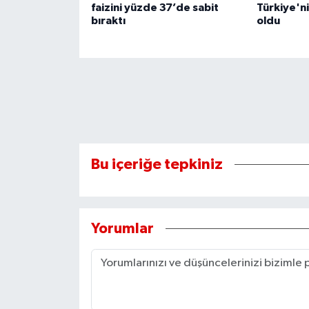
faizini yüzde 37’de sabit
Türkiye'ni
bıraktı
oldu
Bu içeriğe tepkiniz
Yorumlar