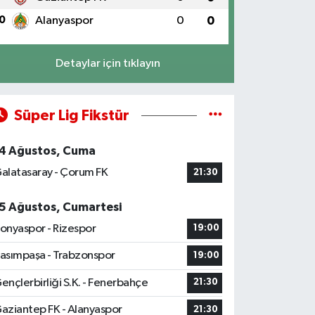
0
Alanyaspor
0
0
Detaylar için tıklayın
Süper Lig Fikstür
4 Ağustos, Cuma
alatasaray - Çorum FK
21:30
5 Ağustos, Cumartesi
onyaspor - Rizespor
19:00
asımpaşa - Trabzonspor
19:00
ençlerbirliği S.K. - Fenerbahçe
21:30
aziantep FK - Alanyaspor
21:30