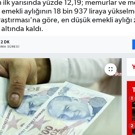
n ilk yarısında yüzde 12,19; memurlar ve m
emekli aylığının 18 bin 937 liraya yükselm
Araştırması'na göre, en düşük emekli aylığı z
a altında kaldı.
2 DK
MA SÜRESI
Y
1
2