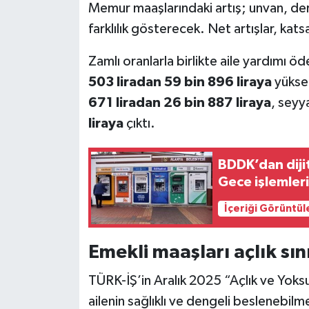
Memur maaşlarındaki artış; unvan, der
farklılık gösterecek. Net artışlar, kats
Zamlı oranlarla birlikte aile yardımı ö
503 liradan 59 bin 896 liraya
yüksel
671 liradan 26 bin 887 liraya
, seyy
liraya
çıktı.
BDDK’dan dijit
Gece işlemler
İçeriği Görüntül
Emekli maaşları açlık sın
TÜRK-İŞ’in Aralık 2025 “Açlık ve Yoksull
ailenin sağlıklı ve dengeli beslenebilme