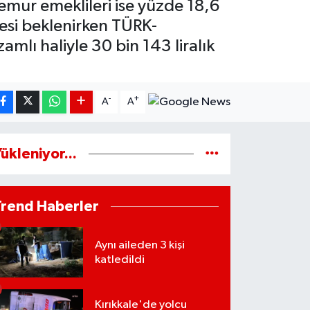
emur emeklileri ise yüzde 18,6
esi beklenirken TÜRK-
amlı haliyle 30 bin 143 liralık
-
+
A
A
ükleniyor...
Trend Haberler
Aynı aileden 3 kişi
katledildi
Kırıkkale'de yolcu