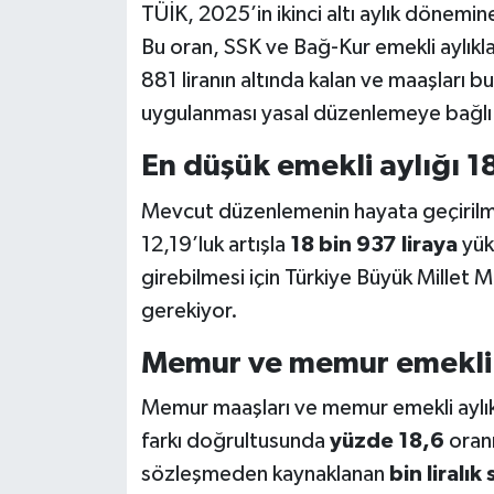
TÜİK, 2025’in ikinci altı aylık dönemin
Bu oran, SSK ve Bağ-Kur emekli aylıkla
881 liranın altında kalan ve maaşları b
uygulanması yasal düzenlemeye bağlı
En düşük emekli aylığı 18
Mevcut düzenlemenin hayata geçirilme
12,19’luk artışla
18 bin 937 liraya
yük
girebilmesi için Türkiye Büyük Millet 
gerekiyor.
Memur ve memur emeklil
Memur maaşları ve memur emekli aylıkl
farkı doğrultusunda
yüzde 18,6
oranı
sözleşmeden kaynaklanan
bin liralı