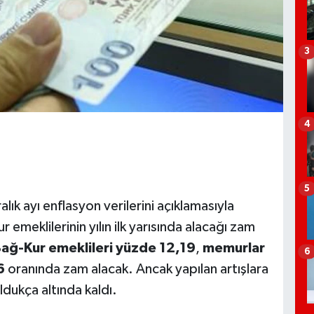
3
4
5
lık ayı enflasyon verilerini açıklamasıyla
emeklilerinin yılın ilk yarısında alacağı zam
ağ-Kur emeklileri yüzde 12,19
,
memurlar
6
6
oranında zam alacak. Ancak yapılan artışlara
oldukça altında kaldı.