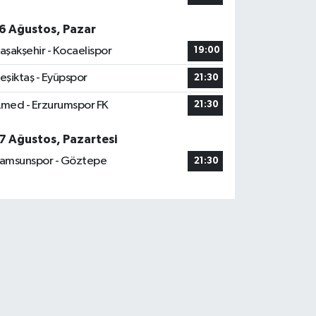
6 Ağustos, Pazar
aşakşehir - Kocaelispor
19:00
eşiktaş - Eyüpspor
21:30
med - Erzurumspor FK
21:30
7 Ağustos, Pazartesi
amsunspor - Göztepe
21:30