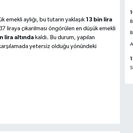
1
ük emekli aylığı, bu tutarın yaklaşık
13 bin lira
B
37 liraya çıkarılması öngörülen en düşük emekli
B
n lira altında
kaldı. Bu durum, yapılan
A
ı karşılamada yetersiz olduğu yönündeki
1
S