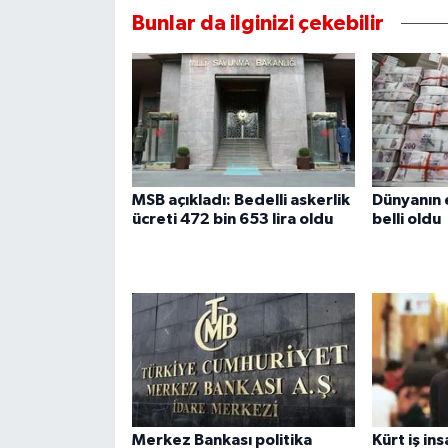
Bunlar da ilginizi çekebilir
MSB açıkladı: Bedelli askerlik
Dünyanın e
ücreti 472 bin 653 lira oldu
belli oldu
Merkez Bankası politika
Kürt iş in