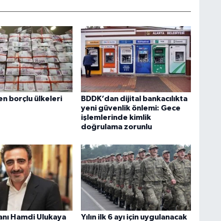
n borçlu ülkeleri
BDDK’dan dijital bankacılıkta
yeni güvenlik önlemi: Gece
işlemlerinde kimlik
doğrulama zorunlu
sanı Hamdi Ulukaya
Yılın ilk 6 ayı için uygulanacak