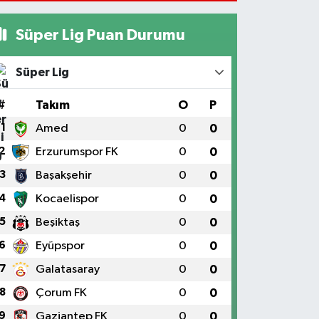
stratejisi
Süper Lig Puan Durumu
Süper Lig
#
Takım
O
P
1
Amed
0
0
2
Erzurumspor FK
0
0
3
Başakşehir
0
0
4
Kocaelispor
0
0
5
Beşiktaş
0
0
6
Eyüpspor
0
0
7
Galatasaray
0
0
8
Çorum FK
0
0
9
Gaziantep FK
0
0