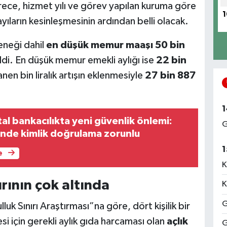
ece, hizmet yılı ve görev yapılan kuruma göre
1
ayıların kesinleşmesinin ardından belli olacak.
deneği dahil
en düşük memur maaşı 50 bin
di. En düşük memur emekli aylığı ise
22 bin
anen bin liralık artışın eklenmesiyle
27 bin 887
1
al bankacılıkta yeni güvenlik önlemi:
G
inde kimlik doğrulama zorunlu
1
e
K
ırının çok altında
K
G
uk Sınırı Araştırması”na göre, dört kişilik bir
si için gerekli aylık gıda harcaması olan
açlık
G