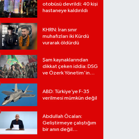
otobüsü devrildi: 40 kişi
hastaneye kaldırıldı
KHRN: İran sınır
muhafızları iki Kürdü
vurarak öldürdü
Şam kaynaklarından
dikkat çeken iddia: DSG
ve Özerk Yönetim'in
feshi için tarih verildi
ABD: Türkiye’ye F-35
verilmesi mümkün değil
Abdullah Öcalan:
Geliştirmeye çalıştığım
bir anın değil
önümüzdeki yüzyılın