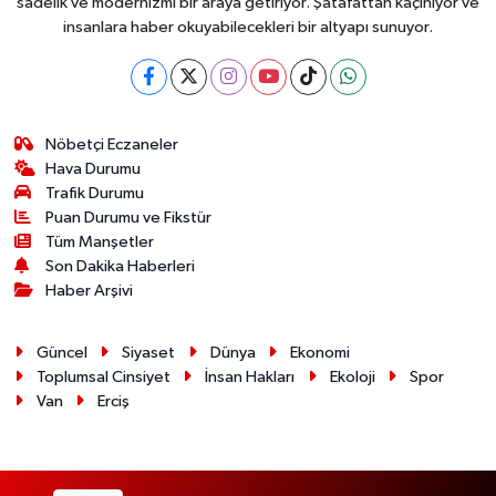
sadelik ve modernizmi bir araya getiriyor. Şatafattan kaçınıyor ve
insanlara haber okuyabilecekleri bir altyapı sunuyor.
Nöbetçi Eczaneler
Hava Durumu
Trafik Durumu
Puan Durumu ve Fikstür
Tüm Manşetler
Son Dakika Haberleri
Haber Arşivi
Güncel
Siyaset
Dünya
Ekonomi
Toplumsal Cinsiyet
İnsan Hakları
Ekoloji
Spor
Van
Erciş