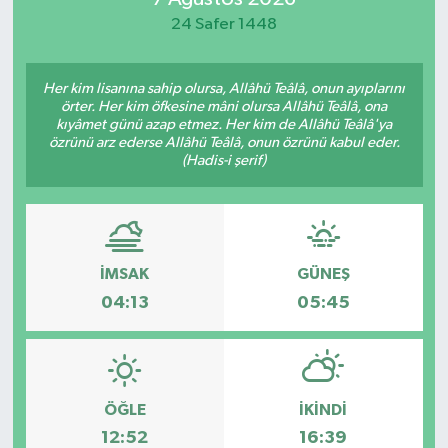
24 Safer 1448
Her kim lisanına sahip olursa, Allâhü Teâlâ, onun ayıplarını
örter. Her kim öfkesine mâni olursa Allâhü Teâlâ, ona
kıyâmet günü azap etmez. Her kim de Allâhü Teâlâ'ya
özrünü arz ederse Allâhü Teâlâ, onun özrünü kabul eder.
(Hadis-i şerif)
İMSAK
GÜNEŞ
04:13
05:45
ÖĞLE
İKINDI
12:52
16:39