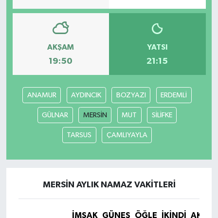
AKŞAM
YATSI
19:50
21:15
ANAMUR
AYDINCIK
BOZYAZI
ERDEMLİ
GÜLNAR
MERSİN
MUT
SİLİFKE
TARSUS
ÇAMLIYAYLA
MERSİN AYLIK NAMAZ VAKITLERI
İMSAK
GÜNEŞ
ÖĞLE
İKINDI
AKŞA