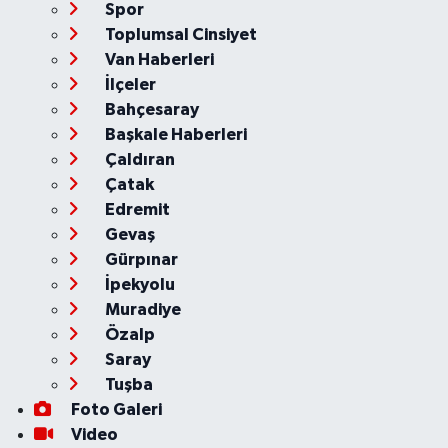
Spor
Toplumsal Cinsiyet
Van Haberleri
İlçeler
Bahçesaray
Başkale Haberleri
Çaldıran
Çatak
Edremit
Gevaş
Gürpınar
İpekyolu
Muradiye
Özalp
Saray
Tuşba
Foto Galeri
Video