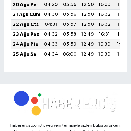
20 Ağu Per
04:29
05:56
12:50
16:33
19:35
21 Ağu Cum
04:30
05:56
12:50
16:32
19:33
22 Ağu Cts
04:31
05:57
12:50
16:32
19:32
23 Ağu Paz
04:32
05:58
12:49
16:31
19:31
24 Ağu Pts
04:33
05:59
12:49
16:30
19:29
25 Ağu Sal
04:34
06:00
12:49
16:30
19:28
haberercis.com.tr, yepyeni temasıyla sizleri buluştururken,