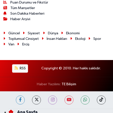
Puan Durumu ve Fikstür
Tüm Manşetler
Son Dakika Haberleri
Haber Arşivi
Güncel
Siyaset
Dünya
Ekonomi
Toplumsal Cinsiyet
İnsan Hakları
Ekoloji
Spor
Van
Erciş
RSS
Copyright © 2010. Her hakkı saklıdır.
Haber Yazılımı:
TE Bilişim
Ana Sayfa