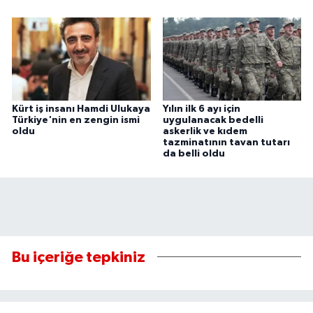
Kürt iş insanı Hamdi Ulukaya
Yılın ilk 6 ayı için
Türkiye'nin en zengin ismi
uygulanacak bedelli
oldu
askerlik ve kıdem
tazminatının tavan tutarı
da belli oldu
Bu içeriğe tepkiniz