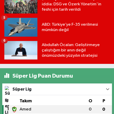
iddia: DSG ve Özerk Yönetim'in
feshi için tarih verildi
5
ABD: Türkiye’ye F-35 verilmesi
mümkün değil
6
Abdullah Öcalan: Geliştirmeye
çalıştığım bir anın değil
önümüzdeki yüzyılın stratejisi
Süper Lig Puan Durumu
Süper Lig
#
Takım
O
P
1
Amed
0
0