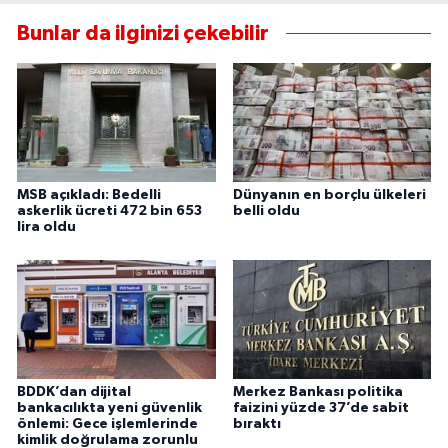
Bunlar da ilginizi çekebilir
MSB açıkladı: Bedelli
Dünyanın en borçlu ülkeleri
askerlik ücreti 472 bin 653
belli oldu
lira oldu
BDDK’dan dijital
Merkez Bankası politika
bankacılıkta yeni güvenlik
faizini yüzde 37’de sabit
önlemi: Gece işlemlerinde
bıraktı
kimlik doğrulama zorunlu