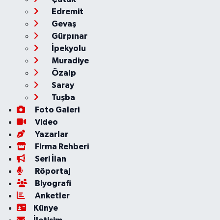
Edremit
Gevaş
Gürpınar
İpekyolu
Muradiye
Özalp
Saray
Tuşba
Foto Galeri
Video
Yazarlar
Firma Rehberi
Seri İlan
Röportaj
Biyografi
Anketler
Künye