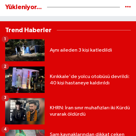
Yükleniyor...
Trend Haberler
1
Aynı aileden 3 kişi katledildi
2
Kırıkkale'de yolcu otobüsü devrildi:
40 kişi hastaneye kaldırıldı
3
KHRN: İran sınır muhafızları iki Kürdü
vurarak öldürdü
4
Şam kaynaklarından dikkat çeken