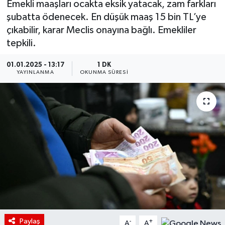
Emekli maaşları ocakta eksik yatacak, zam farkları
şubatta ödenecek. En düşük maaş 15 bin TL’ye
çıkabilir, karar Meclis onayına bağlı. Emekliler
tepkili.
01.01.2025 - 13:17
1 DK
YAYINLANMA
OKUNMA SÜRESI
Paylaş
-
+
A
A