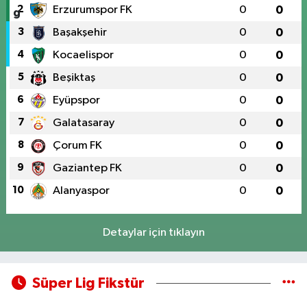
2
Erzurumspor FK
0
0
3
Başakşehir
0
0
4
Kocaelispor
0
0
5
Beşiktaş
0
0
6
Eyüpspor
0
0
7
Galatasaray
0
0
8
Çorum FK
0
0
9
Gaziantep FK
0
0
10
Alanyaspor
0
0
Detaylar için tıklayın
Süper Lig Fikstür