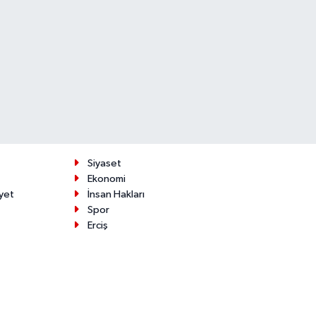
Siyaset
Ekonomi
yet
İnsan Hakları
Spor
Erciş