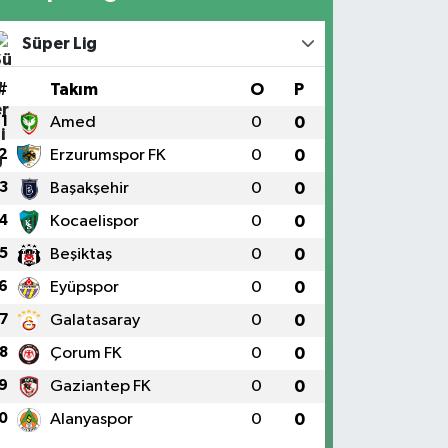
Süper Lig
#
Takım
O
P
1
Amed
0
0
2
Erzurumspor FK
0
0
3
Başakşehir
0
0
4
Kocaelispor
0
0
5
Beşiktaş
0
0
6
Eyüpspor
0
0
7
Galatasaray
0
0
8
Çorum FK
0
0
9
Gaziantep FK
0
0
0
Alanyaspor
0
0