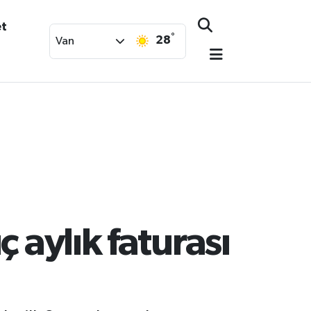
et
°
28
Van
aylık faturası