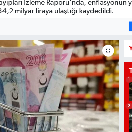
yıpları İzleme Raporu'nda, enflasyonun yı
4,2 milyar liraya ulaştığı kaydedildi.
Y
1
2