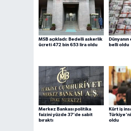
MSB açıkladı: Bedelli askerlik
Dünyanın e
ücreti 472 bin 653 lira oldu
belli oldu
Merkez Bankası politika
Kürt iş in
faizini yüzde 37’de sabit
Türkiye'ni
bıraktı
oldu