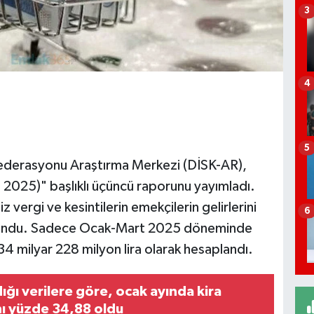
3
4
5
nfederasyonu Araştırma Merkezi (DİSK-AR),
 2025)" başlıklı üçüncü raporunu yayımladı.
 vergi ve kesintilerin emekçilerin gelirlerini
6
aya kondu. Sadece Ocak-Mart 2025 döneminde
34 milyar 228 milyon lira olarak hesaplandı.
dığı verilere göre, ocak ayında kira
nı yüzde 34,88 oldu