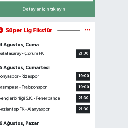
Detaylar için tıklayın
Süper Lig Fikstür
4 Ağustos, Cuma
alatasaray - Çorum FK
21:30
5 Ağustos, Cumartesi
onyaspor - Rizespor
19:00
asımpaşa - Trabzonspor
19:00
ençlerbirliği S.K. - Fenerbahçe
21:30
aziantep FK - Alanyaspor
21:30
6 Ağustos, Pazar