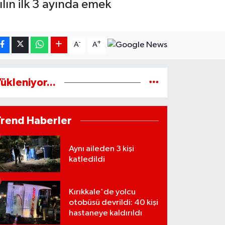
lın ilk 3 ayında emek
-
+
A
A
ükleniyor...
Trend Haberler
Aynı aileden 3 kişi
katledildi
Kırıkkale'de yolcu
otobüsü devrildi: 40 kişi
hastaneye kaldırıldı