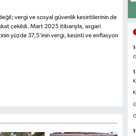
il; vergi ve sosyal güvenlik kesintilerinin de
kkat çekildi. Mart 2025 itibarıyla, asgari
tinin yüzde 37,5’inin vergi, kesinti ve enflasyon
1
G
1
K
K
G
G
1