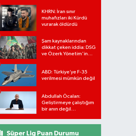
KHRN: İran sınır
muhafızları iki Kürdü
vurarak öldürdü
Şam kaynaklarından
dikkat çeken iddia: DSG
ve Özerk Yönetim'in
feshi için tarih verildi
ABD: Türkiye’ye F-35
verilmesi mümkün değil
Abdullah Öcalan:
Geliştirmeye çalıştığım
bir anın değil
önümüzdeki yüzyılın
stratejisi
Süper Lig Puan Durumu