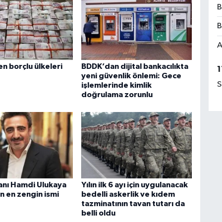
B
B
A
n borçlu ülkeleri
BDDK’dan dijital bankacılıkta
1
yeni güvenlik önlemi: Gece
S
işlemlerinde kimlik
doğrulama zorunlu
sanı Hamdi Ulukaya
Yılın ilk 6 ayı için uygulanacak
n en zengin ismi
bedelli askerlik ve kıdem
tazminatının tavan tutarı da
belli oldu