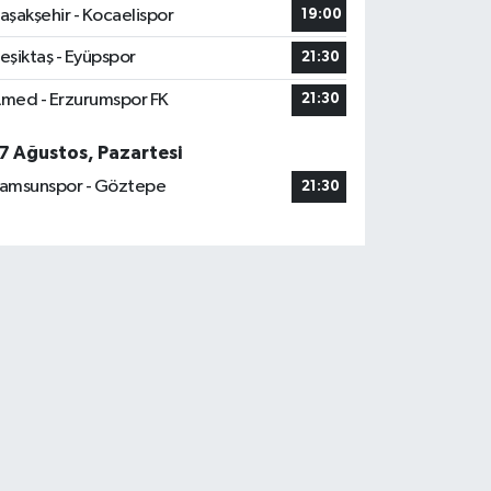
aşakşehir - Kocaelispor
19:00
eşiktaş - Eyüpspor
21:30
med - Erzurumspor FK
21:30
7 Ağustos, Pazartesi
amsunspor - Göztepe
21:30