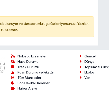
ş bulunuyor ve tüm sorumluluğu üstleniyorsunuz. Yazılan
u tutulamaz.
Nöbetçi Eczaneler
Güncel
Hava Durumu
Dünya
Trafik Durumu
Toplumsal Cinsi
Puan Durumu ve Fikstür
Ekoloji
Tüm Manşetler
Van
Son Dakika Haberleri
Haber Arşivi