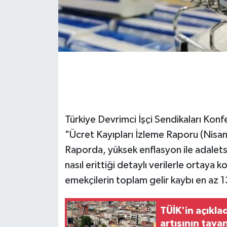
Türkiye Devrimci İşçi Sendikaları Ko
"Ücret Kayıpları İzleme Raporu (Nisan
Raporda, yüksek enflasyon ile adaletsiz
nasıl erittiği detaylı verilerle ort
emekçilerin toplam gelir kaybı en az 1
TÜİK'in açıkla
artışının tava