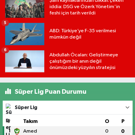
Şam kaynaklarından dikkat çeken
iddia: DSG ve Özerk Yönetim'in
feshi için tarih verildi
5
ABD: Türkiye’ye F-35 verilmesi
mümkün değil
6
Abdullah Öcalan: Geliştirmeye
çalıştığım bir anın değil
önümüzdeki yüzyılın stratejisi
Süper Lig Puan Durumu
Süper Lig
#
Takım
O
P
1
Amed
0
0