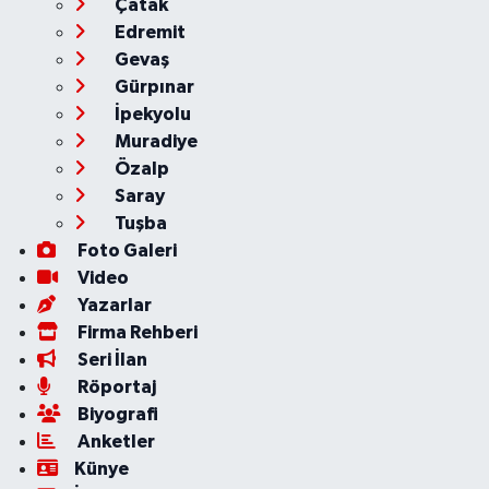
Çatak
Edremit
Gevaş
Gürpınar
İpekyolu
Muradiye
Özalp
Saray
Tuşba
Foto Galeri
Video
Yazarlar
Firma Rehberi
Seri İlan
Röportaj
Biyografi
Anketler
Künye