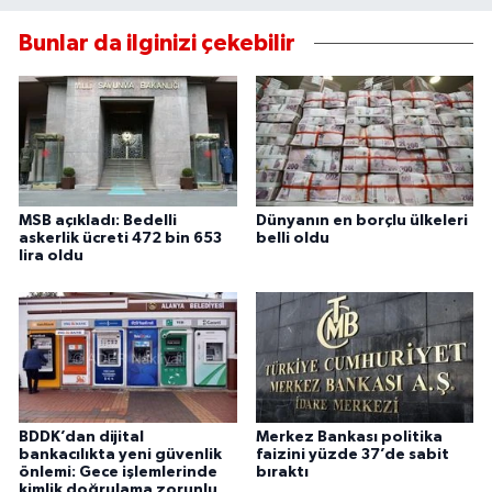
Bunlar da ilginizi çekebilir
MSB açıkladı: Bedelli
Dünyanın en borçlu ülkeleri
askerlik ücreti 472 bin 653
belli oldu
lira oldu
BDDK’dan dijital
Merkez Bankası politika
bankacılıkta yeni güvenlik
faizini yüzde 37’de sabit
önlemi: Gece işlemlerinde
bıraktı
kimlik doğrulama zorunlu