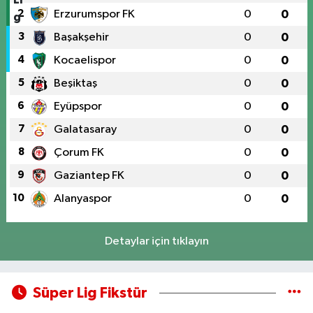
2
Erzurumspor FK
0
0
3
Başakşehir
0
0
4
Kocaelispor
0
0
5
Beşiktaş
0
0
6
Eyüpspor
0
0
7
Galatasaray
0
0
8
Çorum FK
0
0
9
Gaziantep FK
0
0
10
Alanyaspor
0
0
Detaylar için tıklayın
Süper Lig Fikstür