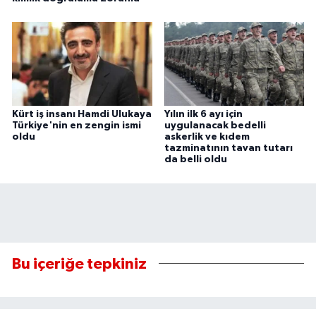
Kürt iş insanı Hamdi Ulukaya
Yılın ilk 6 ayı için
Türkiye'nin en zengin ismi
uygulanacak bedelli
oldu
askerlik ve kıdem
tazminatının tavan tutarı
da belli oldu
Bu içeriğe tepkiniz