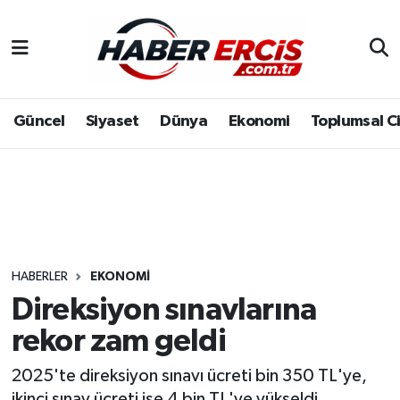
Güncel
Siyaset
Dünya
Ekonomi
Toplumsal C
HABERLER
EKONOMI
Direksiyon sınavlarına
rekor zam geldi
2025'te direksiyon sınavı ücreti bin 350 TL'ye,
ikinci sınav ücreti ise 4 bin TL'ye yükseldi.