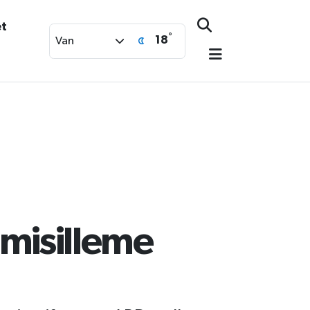
et
°
18
Van
 misilleme