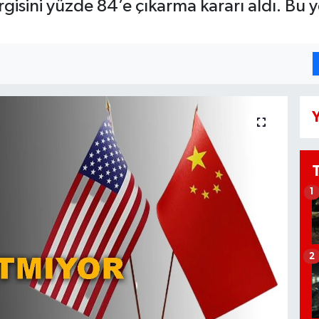
sini yüzde 84’e çıkarma kararı aldı. Bu yen
Y
1
2