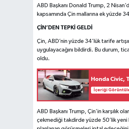
ABD Başkanı Donald Trump, 2 Nisan’da Çi
kapsamında Çin mallarına ek yüzde 34 
ÇİN’DEN TEPKİ GELDİ
Çin, ABD’nin yüzde 34’lük tarife artışı
uygulayacağını bildirdi. Bu durum, tic
oldu.
Honda Civic, 
İçeriği Görüntül
ABD Başkanı Trump, Çin’in karşılık olar
çekmediği takdirde yüzde 50’lik yeni bir
planlanan görüşmeleri iptal edeceğini