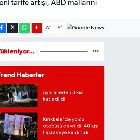
i tarife artışı, ABD mallarını
-
+
A
A
ükleniyor...
Trend Haberler
Aynı aileden 3 kişi
katledildi
Kırıkkale'de yolcu
otobüsü devrildi: 40 kişi
hastaneye kaldırıldı