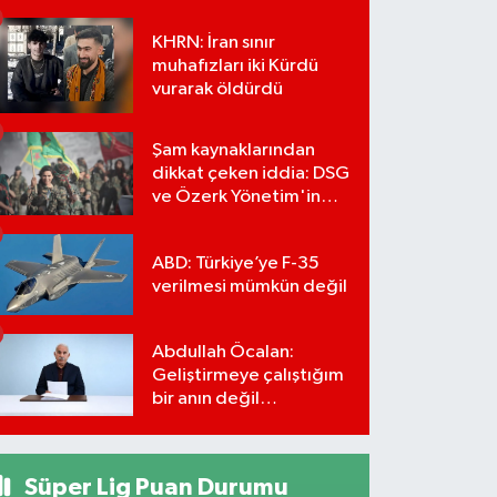
KHRN: İran sınır
muhafızları iki Kürdü
vurarak öldürdü
Şam kaynaklarından
dikkat çeken iddia: DSG
ve Özerk Yönetim'in
feshi için tarih verildi
ABD: Türkiye’ye F-35
verilmesi mümkün değil
Abdullah Öcalan:
Geliştirmeye çalıştığım
bir anın değil
önümüzdeki yüzyılın
stratejisi
Süper Lig Puan Durumu