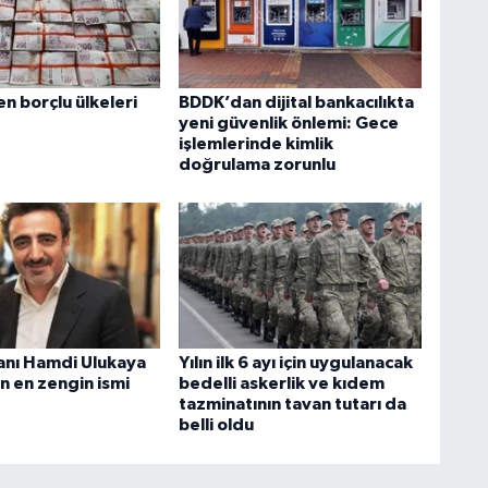
n borçlu ülkeleri
BDDK’dan dijital bankacılıkta
yeni güvenlik önlemi: Gece
işlemlerinde kimlik
doğrulama zorunlu
sanı Hamdi Ulukaya
Yılın ilk 6 ayı için uygulanacak
n en zengin ismi
bedelli askerlik ve kıdem
tazminatının tavan tutarı da
belli oldu