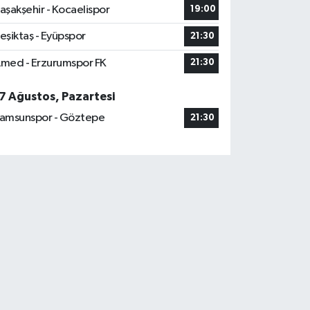
aşakşehir - Kocaelispor
19:00
eşiktaş - Eyüpspor
21:30
med - Erzurumspor FK
21:30
7 Ağustos, Pazartesi
amsunspor - Göztepe
21:30