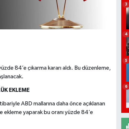
3
4
5
yüzde 84’e çıkarma kararı aldı. Bu düzenleme,
aşlanacak.
6
LÜK EKLEME
tibariyle ABD mallarına daha önce açıklanan
ne ekleme yaparak bu oranı yüzde 84’e