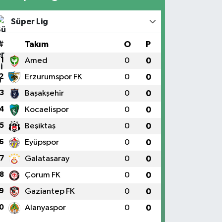
Süper Lig
#
Takım
O
P
1
Amed
0
0
2
Erzurumspor FK
0
0
3
Başakşehir
0
0
4
Kocaelispor
0
0
5
Beşiktaş
0
0
6
Eyüpspor
0
0
7
Galatasaray
0
0
8
Çorum FK
0
0
9
Gaziantep FK
0
0
0
Alanyaspor
0
0