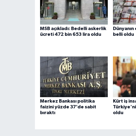
MSB açıkladı: Bedelli askerlik
Dünyanın e
ücreti 472 bin 653 lira oldu
belli oldu
Merkez Bankası politika
Kürt iş in
faizini yüzde 37’de sabit
Türkiye'ni
bıraktı
oldu