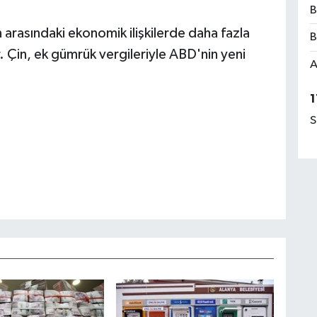
B
n arasındaki ekonomik ilişkilerde daha fazla
B
Çin, ek gümrük vergileriyle ABD'nin yeni
A
1
S