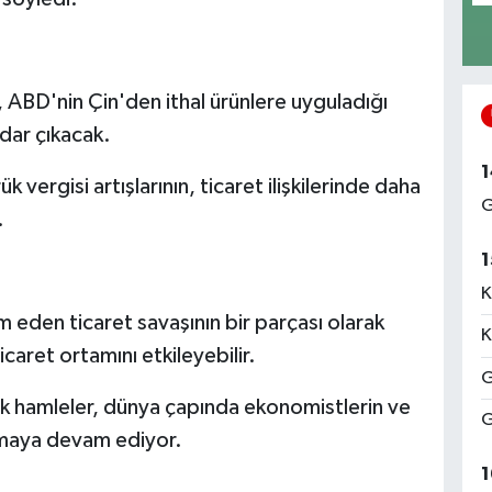
te, ABD'nin Çin'den ithal ürünlere uyguladığı
dar çıkacak.
1
ergisi artışlarının, ticaret ilişkilerinde daha
G
.
1
K
am eden ticaret savaşının bir parçası olarak
K
icaret ortamını etkileyebilir.
G
elik hamleler, dünya çapında ekonomistlerin ve
G
 olmaya devam ediyor.
1