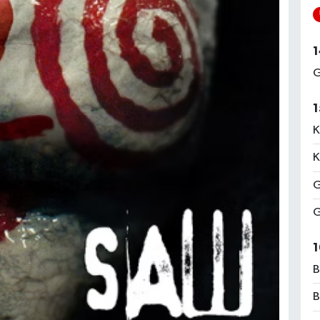
1
G
1
K
K
G
G
1
B
B