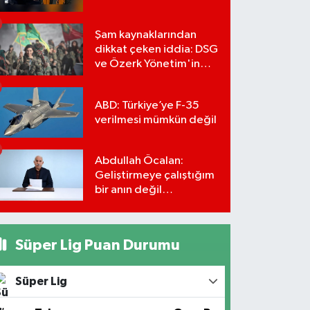
Şam kaynaklarından
dikkat çeken iddia: DSG
ve Özerk Yönetim'in
feshi için tarih verildi
ABD: Türkiye’ye F-35
verilmesi mümkün değil
Abdullah Öcalan:
Geliştirmeye çalıştığım
bir anın değil
önümüzdeki yüzyılın
stratejisi
Süper Lig Puan Durumu
Süper Lig