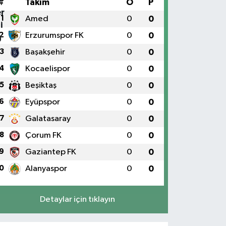
#
Takım
O
P
1
Amed
0
0
2
Erzurumspor FK
0
0
3
Başakşehir
0
0
4
Kocaelispor
0
0
5
Beşiktaş
0
0
6
Eyüpspor
0
0
7
Galatasaray
0
0
8
Çorum FK
0
0
9
Gaziantep FK
0
0
0
Alanyaspor
0
0
Detaylar için tıklayın