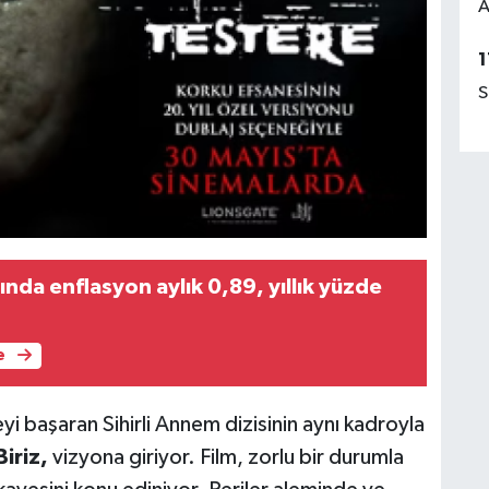
A
1
S
yında enflasyon aylık 0,89, yıllık yüzde
e
eyi başaran Sihirli Annem dizisinin aynı kadroyla
Biriz,
vizyona giriyor. Film, zorlu bir durumla