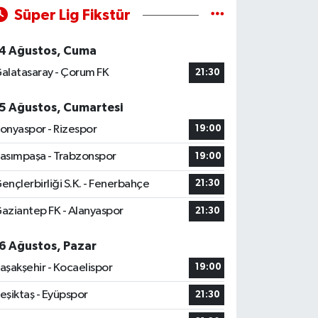
Süper Lig Fikstür
4 Ağustos, Cuma
alatasaray - Çorum FK
21:30
5 Ağustos, Cumartesi
onyaspor - Rizespor
19:00
asımpaşa - Trabzonspor
19:00
ençlerbirliği S.K. - Fenerbahçe
21:30
aziantep FK - Alanyaspor
21:30
6 Ağustos, Pazar
aşakşehir - Kocaelispor
19:00
eşiktaş - Eyüpspor
21:30