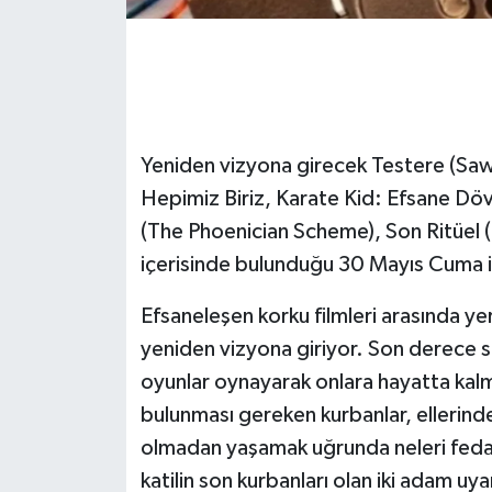
Yeniden vizyona girecek Testere (Saw) 
Hepimiz Biriz, Karate Kid: Efsane Döv
(The Phoenician Scheme), Son Ritüel (T
içerisinde bulunduğu 30 Mayıs Cuma it
Efsaneleşen korku filmleri arasında yer 
yeniden vizyona giriyor. Son derece sıra
oyunlar oynayarak onlara hayatta kalm
bulunması gereken kurbanlar, ellerind
olmadan yaşamak uğrunda neleri feda 
katilin son kurbanları olan iki adam uya