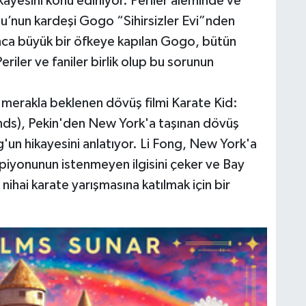
hikayesini konu ediniyor. Periler aleminde ve
u’nun kardeşi Gogo “Sihirsizler Evi”nden
ınınca büyük bir öfkeye kapılan Gogo, bütün
Periler ve faniler birlik olup bu sorunun
n merakla beklenen dövüş filmi Karate Kid:
nds), Pekin'den New York'a taşınan dövüş
'un hikayesini anlatıyor. Li Fong, New York'a
mpiyonunun istenmeyen ilgisini çeker ve Bay
ihai karate yarışmasına katılmak için bir