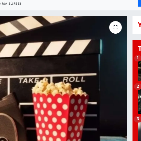
NMA SÜRESI
Y
1
2
3