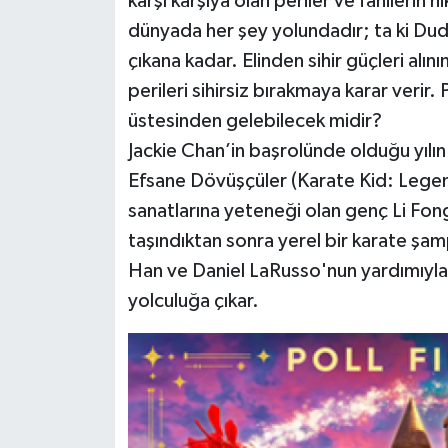
karşı karşıya olan periler ve fanilerin 
dünyada her şey yolundadır; ta ki Dud
çıkana kadar. Elinden sihir güçleri al
perileri sihirsiz bırakmaya karar verir. 
üstesinden gelebilecek midir?
Jackie Chan’in başrolünde olduğu yılı
Efsane Dövüşçüler (Karate Kid: Lege
sanatlarına yeteneği olan genç Li Fong
taşındıktan sonra yerel bir karate şa
Han ve Daniel LaRusso'nun yardımıyla n
yolculuğa çıkar.