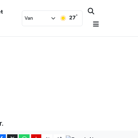
et
°
27
Van
r.
-
+