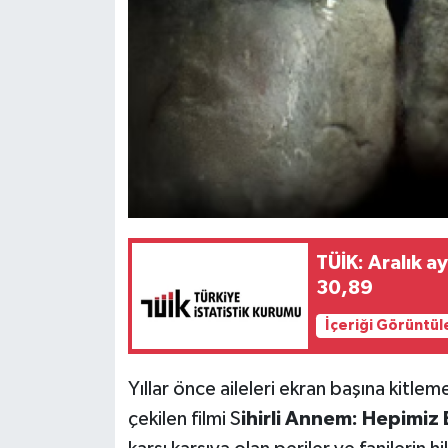
TÜİK: Aralık a
30,89
İçeriği Görüntül
Yıllar önce aileleri ekran başına kitlem
çekilen filmi S
ihirli Annem: Hepimiz 