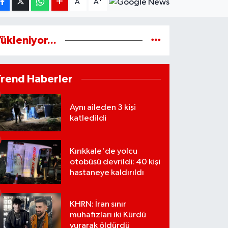
A
A
ükleniyor...
Trend Haberler
Aynı aileden 3 kişi
katledildi
Kırıkkale'de yolcu
otobüsü devrildi: 40 kişi
hastaneye kaldırıldı
KHRN: İran sınır
muhafızları iki Kürdü
vurarak öldürdü