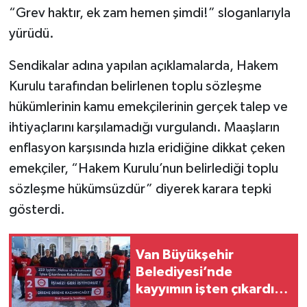
“Grev haktır, ek zam hemen şimdi!” sloganlarıyla
yürüdü.
Sendikalar adına yapılan açıklamalarda, Hakem
Kurulu tarafından belirlenen toplu sözleşme
hükümlerinin kamu emekçilerinin gerçek talep ve
ihtiyaçlarını karşılamadığı vurgulandı. Maaşların
enflasyon karşısında hızla eridiğine dikkat çeken
emekçiler, “Hakem Kurulu’nun belirlediği toplu
sözleşme hükümsüzdür” diyerek karara tepki
gösterdi.
Van Büyükşehir
Belediyesi’nde
kayyımın işten çıkardığı
işçiler, 157'nci gününde