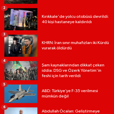
2
Kırıkkale'de yolcu otobüsü devrildi:
40 kişi hastaneye kaldırıldı
3
KHRN: İran sınır muhafızları iki Kürdü
vurarak öldürdü
4
Şam kaynaklarından dikkat çeken
iddia: DSG ve Özerk Yönetim'in
feshi için tarih verildi
5
ABD: Türkiye’ye F-35 verilmesi
mümkün değil
6
Abdullah Öcalan: Geliştirmeye