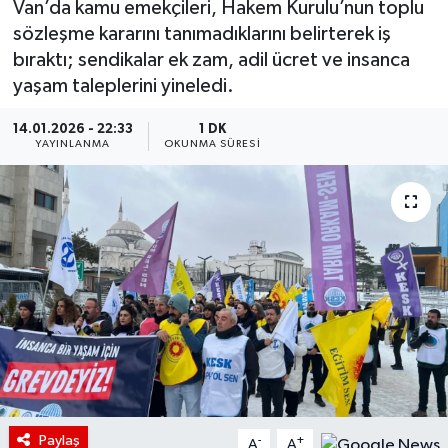
Van’da kamu emekçileri, Hakem Kurulu’nun toplu
sözleşme kararını tanımadıklarını belirterek iş
bıraktı; sendikalar ek zam, adil ücret ve insanca
yaşam taleplerini yineledi.
14.01.2026 - 22:33
1 DK
YAYINLANMA
OKUNMA SÜRESI
Paylaş
-
+
A
A