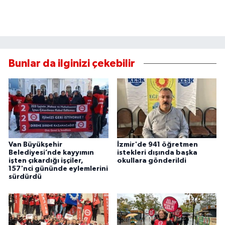
Bunlar da ilginizi çekebilir
Van Büyükşehir
İzmir'de 941 öğretmen
Belediyesi’nde kayyımın
istekleri dışında başka
işten çıkardığı işçiler,
okullara gönderildi
157'nci gününde eylemlerini
sürdürdü