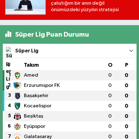
çalıştığım bir anın değil
önümüzdeki yüzyılın stratejisi
Süper Lig Puan Durumu
Süper Lig
#
Takım
O
P
1
Amed
0
0
2
Erzurumspor FK
0
0
3
Başakşehir
0
0
4
Kocaelispor
0
0
5
Beşiktaş
0
0
6
Eyüpspor
0
0
7
Galatasaray
0
0