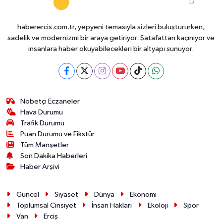
haberercis.com.tr, yepyeni temasıyla sizleri buluştururken,
sadelik ve modernizmi bir araya getiriyor. Şatafattan kaçınıyor ve
insanlara haber okuyabilecekleri bir altyapı sunuyor.
Nöbetçi Eczaneler
Hava Durumu
Trafik Durumu
Puan Durumu ve Fikstür
Tüm Manşetler
Son Dakika Haberleri
Haber Arşivi
Güncel
Siyaset
Dünya
Ekonomi
Toplumsal Cinsiyet
İnsan Hakları
Ekoloji
Spor
Van
Erciş