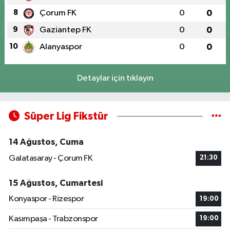
8
Çorum FK
0
0
9
Gaziantep FK
0
0
10
Alanyaspor
0
0
Detaylar için tıklayın
Süper Lig Fikstür
14 Ağustos, Cuma
Galatasaray - Çorum FK
21:30
15 Ağustos, Cumartesi
Konyaspor - Rizespor
19:00
Kasımpaşa - Trabzonspor
19:00