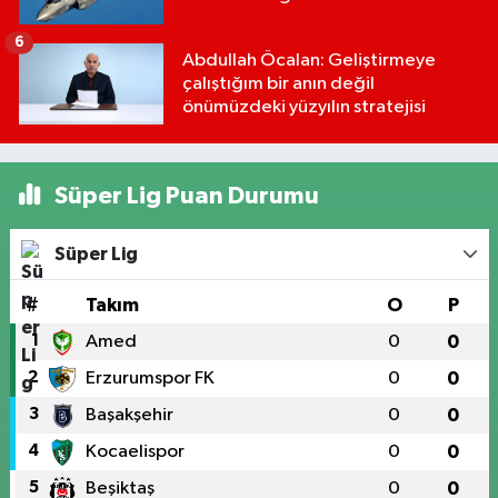
6
Abdullah Öcalan: Geliştirmeye
çalıştığım bir anın değil
önümüzdeki yüzyılın stratejisi
Süper Lig Puan Durumu
Süper Lig
#
Takım
O
P
1
Amed
0
0
2
Erzurumspor FK
0
0
3
Başakşehir
0
0
4
Kocaelispor
0
0
5
Beşiktaş
0
0