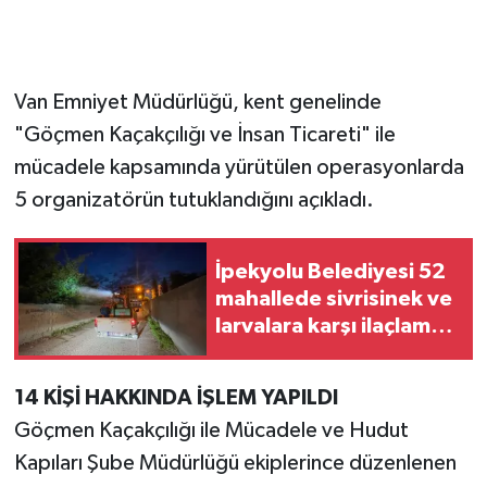
Van Emniyet Müdürlüğü, kent genelinde
"Göçmen Kaçakçılığı ve İnsan Ticareti" ile
mücadele kapsamında yürütülen operasyonlarda
5 organizatörün tutuklandığını açıkladı.
İpekyolu Belediyesi 52
mahallede sivrisinek ve
larvalara karşı ilaçlama
çalışmalarını sürdürüyor
14 KİŞİ HAKKINDA İŞLEM YAPILDI
Göçmen Kaçakçılığı ile Mücadele ve Hudut
Kapıları Şube Müdürlüğü ekiplerince düzenlenen