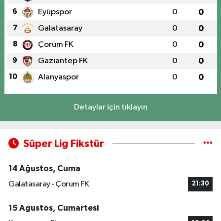
6
Eyüpspor
0
0
7
Galatasaray
0
0
8
Çorum FK
0
0
9
Gaziantep FK
0
0
10
Alanyaspor
0
0
Detaylar için tıklayın
Süper Lig Fikstür
14 Ağustos, Cuma
Galatasaray - Çorum FK
21:30
15 Ağustos, Cumartesi