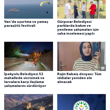
Van’da uçurtma ve yamaç
Gürpınar Belediyesi
paraşütü festivali
parklarda bakım ve
yenileme çalışmaları için
saha incelemesi yaptı
İpekyolu Belediyesi 52
Rojin Kabaiş dosyası: Tüm
mahallede sivrisinek ve
iddialar yeniden ele
larvalara karşı ilaçlama
alınacak
çalışmalarını sürdürüyor