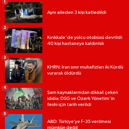
1
Aynı aileden 3 kişi katledildi
2
Kırıkkale'de yolcu otobüsü devrildi:
40 kişi hastaneye kaldırıldı
3
KHRN: İran sınır muhafızları iki Kürdü
vurarak öldürdü
4
Şam kaynaklarından dikkat çeken
iddia: DSG ve Özerk Yönetim'in
feshi için tarih verildi
5
ABD: Türkiye’ye F-35 verilmesi
mümkün değil