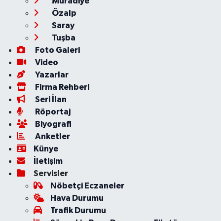
Muradiye
Özalp
Saray
Tuşba
Foto Galeri
Video
Yazarlar
Firma Rehberi
Seri İlan
Röportaj
Biyografi
Anketler
Künye
İletişim
Servisler
Nöbetçi Eczaneler
Hava Durumu
Trafik Durumu