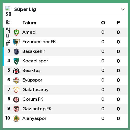
Süper Lig
#
Takım
O
P
1
Amed
0
0
2
Erzurumspor FK
0
0
3
Başakşehir
0
0
4
Kocaelispor
0
0
5
Beşiktaş
0
0
6
Eyüpspor
0
0
7
Galatasaray
0
0
8
Çorum FK
0
0
9
Gaziantep FK
0
0
10
Alanyaspor
0
0