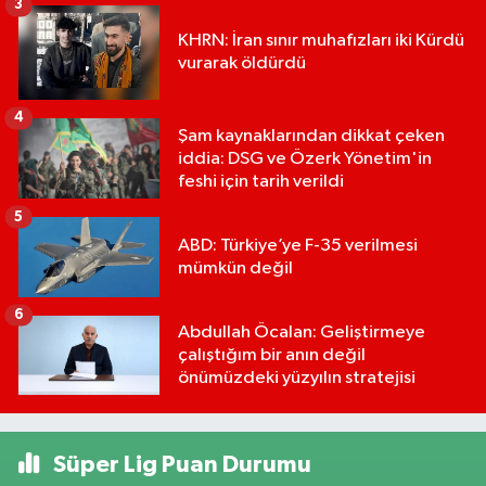
3
KHRN: İran sınır muhafızları iki Kürdü
vurarak öldürdü
4
Şam kaynaklarından dikkat çeken
iddia: DSG ve Özerk Yönetim'in
feshi için tarih verildi
5
ABD: Türkiye’ye F-35 verilmesi
mümkün değil
6
Abdullah Öcalan: Geliştirmeye
çalıştığım bir anın değil
önümüzdeki yüzyılın stratejisi
Süper Lig Puan Durumu