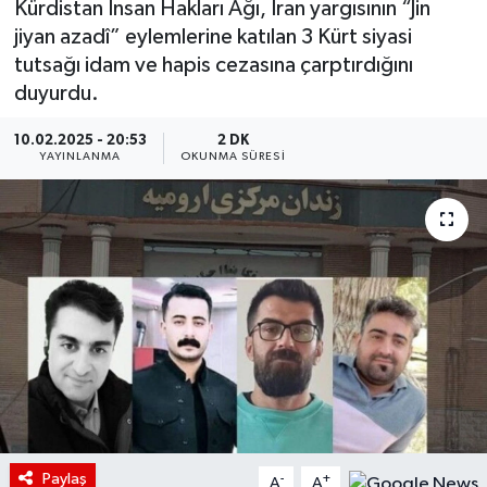
Kürdistan İnsan Hakları Ağı, İran yargısının “Jin
jiyan azadî” eylemlerine katılan 3 Kürt siyasi
tutsağı idam ve hapis cezasına çarptırdığını
duyurdu.
10.02.2025 - 20:53
2 DK
YAYINLANMA
OKUNMA SÜRESI
Paylaş
-
+
A
A