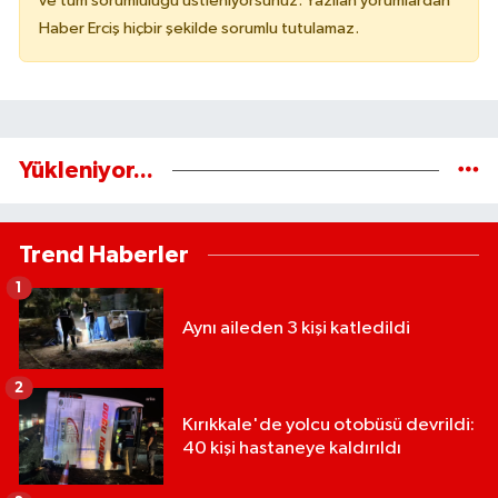
ve tüm sorumluluğu üstleniyorsunuz. Yazılan yorumlardan
Haber Erciş hiçbir şekilde sorumlu tutulamaz.
Yükleniyor...
Trend Haberler
1
Aynı aileden 3 kişi katledildi
2
Kırıkkale'de yolcu otobüsü devrildi:
40 kişi hastaneye kaldırıldı