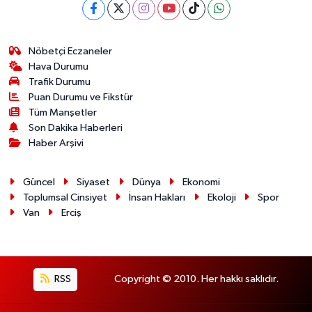
Nöbetçi Eczaneler
Hava Durumu
Trafik Durumu
Puan Durumu ve Fikstür
Tüm Manşetler
Son Dakika Haberleri
Haber Arşivi
Güncel
Siyaset
Dünya
Ekonomi
Toplumsal Cinsiyet
İnsan Hakları
Ekoloji
Spor
Van
Erciş
RSS
Copyright © 2010. Her hakkı saklıdır.