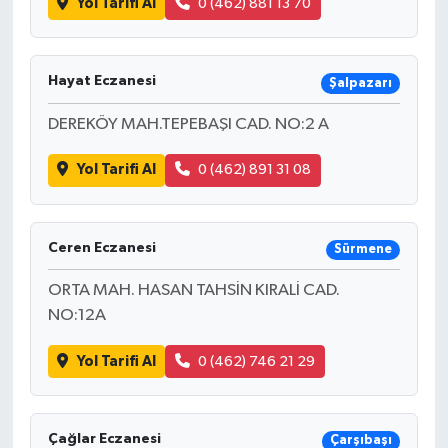
Yol Tarifi Al
0 (462) 881 13 70
Hayat Eczanesi
Şalpazarı
DEREKÖY MAH.TEPEBAŞI CAD. NO:2 A
Yol Tarifi Al
0 (462) 891 31 08
Ceren Eczanesi
Sürmene
ORTA MAH. HASAN TAHSİN KIRALİ CAD.
NO:12A
Yol Tarifi Al
0 (462) 746 21 29
Çağlar Eczanesi
Çarşıbaşı