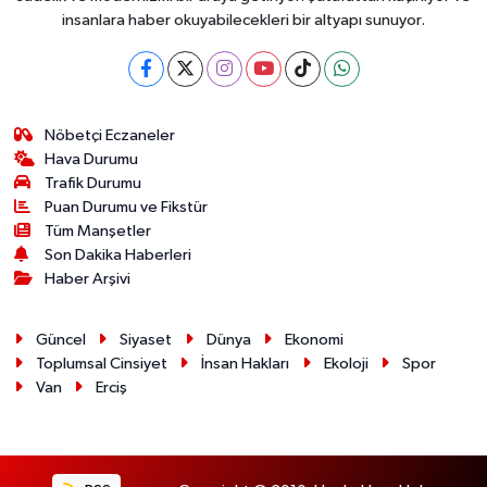
insanlara haber okuyabilecekleri bir altyapı sunuyor.
Nöbetçi Eczaneler
Hava Durumu
Trafik Durumu
Puan Durumu ve Fikstür
Tüm Manşetler
Son Dakika Haberleri
Haber Arşivi
Güncel
Siyaset
Dünya
Ekonomi
Toplumsal Cinsiyet
İnsan Hakları
Ekoloji
Spor
Van
Erciş