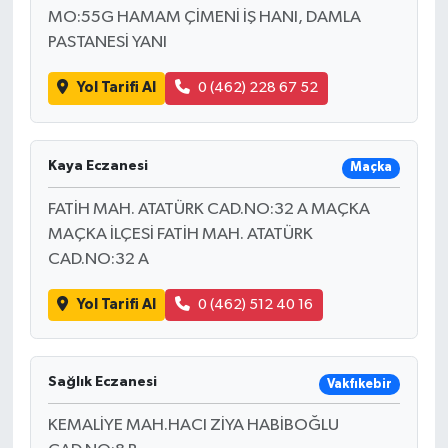
MO:55G HAMAM ÇİMENİ İŞ HANI, DAMLA
PASTANESİ YANI
Yol Tarifi Al
0 (462) 228 67 52
Kaya Eczanesi
Maçka
FATİH MAH. ATATÜRK CAD.NO:32 A MAÇKA
MAÇKA İLÇESİ FATİH MAH. ATATÜRK
CAD.NO:32 A
Yol Tarifi Al
0 (462) 512 40 16
Sağlık Eczanesi
Vakfıkebir
KEMALİYE MAH.HACI ZİYA HABİBOĞLU