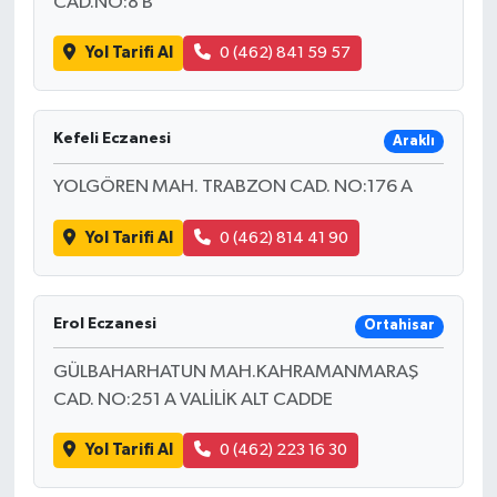
CAD.NO:8 B
Yol Tarifi Al
0 (462) 841 59 57
Kefeli Eczanesi
Araklı
YOLGÖREN MAH. TRABZON CAD. NO:176 A
Yol Tarifi Al
0 (462) 814 41 90
Erol Eczanesi
Ortahisar
GÜLBAHARHATUN MAH.KAHRAMANMARAŞ
CAD. NO:251 A VALİLİK ALT CADDE
Yol Tarifi Al
0 (462) 223 16 30