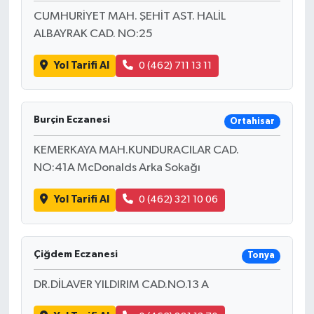
CUMHURİYET MAH. ŞEHİT AST. HALİL
ALBAYRAK CAD. NO:25
Yol Tarifi Al
0 (462) 711 13 11
Burçin Eczanesi
Ortahisar
KEMERKAYA MAH.KUNDURACILAR CAD.
NO:41A McDonalds Arka Sokağı
Yol Tarifi Al
0 (462) 321 10 06
Çiğdem Eczanesi
Tonya
DR.DİLAVER YILDIRIM CAD.NO.13 A