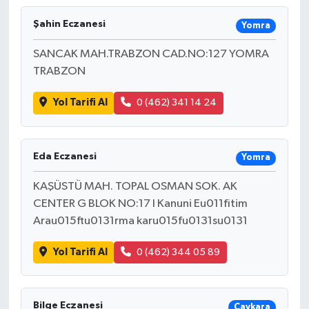
Şahin Eczanesi
Yomra
SANCAK MAH.TRABZON CAD.NO:127 YOMRA
TRABZON
Yol Tarifi Al
0 (462) 341 14 24
Eda Eczanesi
Yomra
KAŞÜSTÜ MAH. TOPAL OSMAN SOK. AK
CENTER G BLOK NO:17 I Kanuni Eu011fitim
Arau015ftu0131rma karu015fu0131su0131
Yol Tarifi Al
0 (462) 344 05 89
Bilge Eczanesi
Çaykara