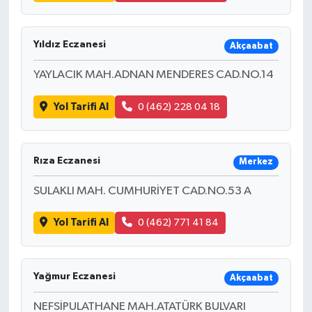
Yıldız Eczanesi
Akçaabat
YAYLACIK MAH.ADNAN MENDERES CAD.NO.14
Yol Tarifi Al
0 (462) 228 04 18
Rıza Eczanesi
Merkez
SULAKLI MAH. CUMHURİYET CAD.NO.53 A
Yol Tarifi Al
0 (462) 771 41 84
Yağmur Eczanesi
Akçaabat
NEFSİPULATHANE MAH.ATATÜRK BULVARI