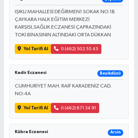
IŞIKLI MAHALLESİ DEĞİRMEN1 SOKAK NO:1B
ÇAYKARA HALK EĞİTİM MERKEZİ
KARŞISI,SAĞLIK ECZANESİ ÇAPRAZINDAKİ
TOKİ BİNASININ ALTINDAKİ ORTA DÜKKAN
Yol Tarifi Al
0 (462) 502 55 45
Kadir Eczanesi
Beşikdüzü
CUMHURİYET MAH. RAİF KARADENİZ CAD.
NO:4A
Yol Tarifi Al
0 (462) 871 34 91
Kübra Eczanesi
Arsin