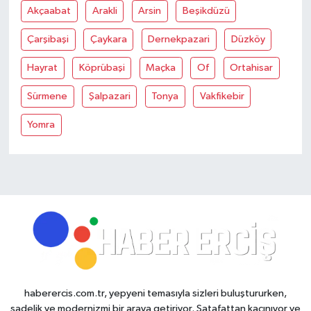
Akçaabat
Arakli
Arsin
Beşikdüzü
Çarşibaşi
Çaykara
Dernekpazari
Düzköy
Hayrat
Köprübaşi
Maçka
Of
Ortahisar
Sürmene
Şalpazari
Tonya
Vakfikebir
Yomra
haberercis.com.tr, yepyeni temasıyla sizleri buluştururken,
sadelik ve modernizmi bir araya getiriyor. Şatafattan kaçınıyor ve