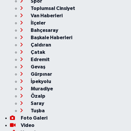
Spor
Toplumsal Cinsiyet
Van Haberleri
İlçeler
Bahçesaray
Başkale Haberleri
Çaldıran
Çatak
Edremit
Gevaş
Gürpınar
İpekyolu
Muradiye
Özalp
Saray
Tuşba
Foto Galeri
Video