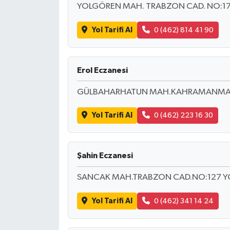
YOLGÖREN MAH. TRABZON CAD. NO:17
Yol Tarifi Al
0 (462) 814 41 90
Erol Eczanesi
GÜLBAHARHATUN MAH.KAHRAMANMARAŞ 
Yol Tarifi Al
0 (462) 223 16 30
Şahin Eczanesi
SANCAK MAH.TRABZON CAD.NO:127 
Yol Tarifi Al
0 (462) 341 14 24