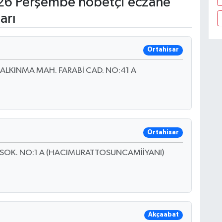
6 Perşembe nöbetçi eczane
arı
Ortahisar
KALKINMA MAH. FARABİ CAD. NO:41 A
Ortahisar
 SOK. NO:1 A (HACIMURATTOSUNCAMİİYANI)
Akçaabat