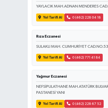
YAYLACIK MAH.ADNAN MENDERES CAD
Yol Tarifi Al
0 (462) 228 04 18
Rıza Eczanesi
SULAKLI MAH. CUMHURİYET CAD.NO.53
Yol Tarifi Al
0 (462) 771 41 84
Yağmur Eczanesi
NEFSİPULATHANE MAH.ATATÜRK BULVAR
PASTANESİ YANI
Yol Tarifi Al
0 (462) 228 67 52