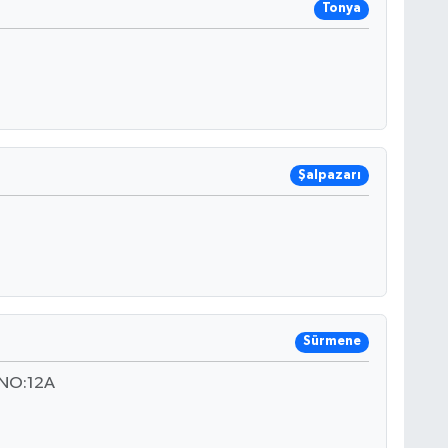
Tonya
Şalpazarı
Sürmene
 NO:12A