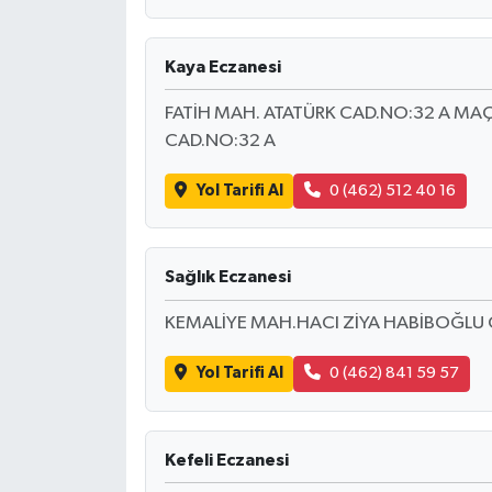
Kaya Eczanesi
FATİH MAH. ATATÜRK CAD.NO:32 A MAÇ
CAD.NO:32 A
Yol Tarifi Al
0 (462) 512 40 16
Sağlık Eczanesi
KEMALİYE MAH.HACI ZİYA HABİBOĞLU 
Yol Tarifi Al
0 (462) 841 59 57
Kefeli Eczanesi