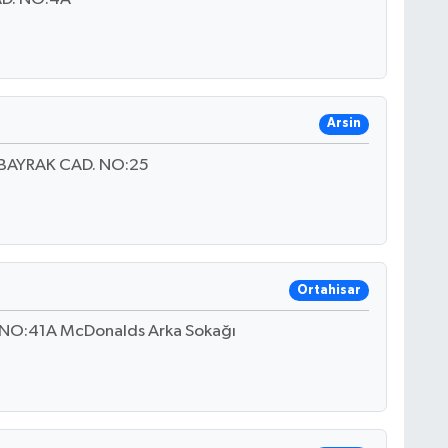
Arsin
LBAYRAK CAD. NO:25
Ortahisar
O:41A McDonalds Arka Sokağı