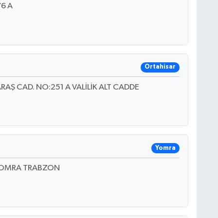
6 A
Ortahisar
CAD. NO:251 A VALİLİK ALT CADDE
Yomra
YOMRA TRABZON