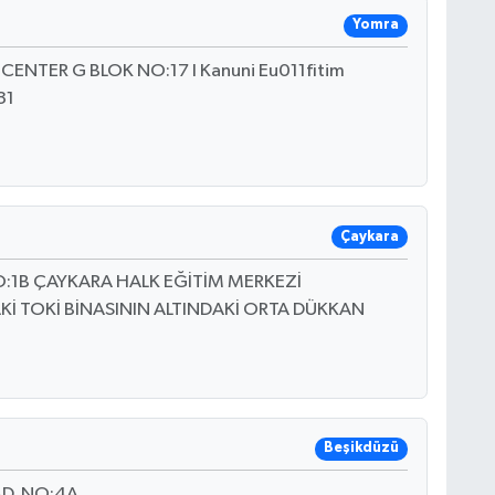
Yomra
NTER G BLOK NO:17 I Kanuni Eu011fitim
31
Çaykara
O:1B ÇAYKARA HALK EĞİTİM MERKEZİ
Kİ TOKİ BİNASININ ALTINDAKİ ORTA DÜKKAN
Beşikdüzü
D. NO:4A