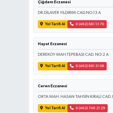
Çiğdem Eczanesi
DR.DİLAVER YILDIRIM CAD.NO.13 A
Yol Tarifi Al
0 (462) 881 13 70
Hayat Eczanesi
DEREKÖY MAH.TEPEBAŞI CAD. NO:2 A
Yol Tarifi Al
0 (462) 891 31 08
Ceren Eczanesi
ORTA MAH. HASAN TAHSİN KIRALİ CAD.
Yol Tarifi Al
0 (462) 746 21 29