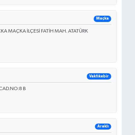
Maçka
KA MAÇKA İLÇESİ FATİH MAH. ATATÜRK
Vakfıkebir
CAD.NO:8 B
Araklı