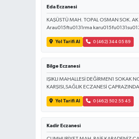
Eda Eczanesi
KAŞÜSTÜ MAH. TOPAL OSMAN SOK. AK CE
Arau015ftu0131rma karu015fu0131su01
Yol Tarifi Al
0 (462) 344 05 89
Bilge Eczanesi
IŞIKLI MAHALLESİ DEĞİRMEN1 SOKAK N
KARŞISI,SAĞLIK ECZANESİ ÇAPRAZINDA
Yol Tarifi Al
0 (462) 502 55 45
Kadir Eczanesi
CUMHURİYET MAH. RAİF KARADENİZ CA