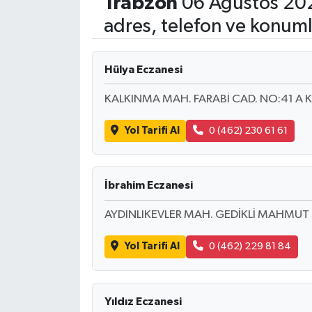
Trabzon
06 Ağustos 202
adres, telefon ve konuml
Hülya Eczanesi
KALKINMA MAH. FARABİ CAD. NO:41 A 
Yol Tarifi Al
0 (462) 230 61 61
İbrahim Eczanesi
AYDINLIKEVLER MAH. GEDİKLİ MAHMUT
Yol Tarifi Al
0 (462) 229 81 84
Yıldız Eczanesi