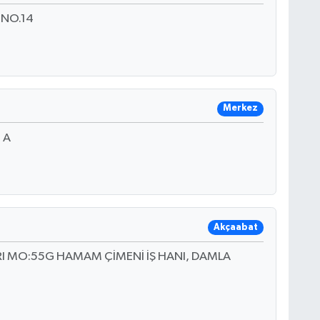
.NO.14
Merkez
 A
Akçaabat
I MO:55G HAMAM ÇİMENİ İŞ HANI, DAMLA