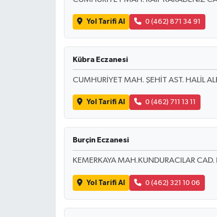
Yol Tarifi Al
0 (462) 871 34 91
Kübra Eczanesi
CUMHURİYET MAH. ŞEHİT AST. HALİL A
Yol Tarifi Al
0 (462) 711 13 11
Burçin Eczanesi
KEMERKAYA MAH.KUNDURACILAR CAD. N
Yol Tarifi Al
0 (462) 321 10 06