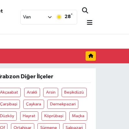
et
°
28
Van
rabzon Diğer İlçeler
Akçaabat
Arakli
Arsin
Beşikdüzü
Çarşibaşi
Çaykara
Dernekpazari
Düzköy
Hayrat
Köprübaşi
Maçka
Of
Ortahisar
Sürmene
Şalpazari