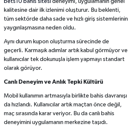
bets10 bahis sitesi
deneyimi, uygulamanın genel
kalitesine dair ilk izlenimi oluşturur. Bu beklenti,
tüm sektörde daha sade ve hızlı giriş sistemlerinin
yaygınlaşmasına neden oldu.
Aynı durum kupon oluşturma sürecinde de
geçerli. Karmaşık adımlar artık kabul görmüyor ve
kullanıcılar tek dokunuşla işlem yapmayı standart
olarak görüyor.
Canlı Deneyim ve Anlık Tepki Kültürü
Mobil kullanımın artmasıyla birlikte bahis davranışı
da hızlandı. Kullanıcılar artık maçtan önce değil,
maç sırasında karar veriyor. Bu da canlı bahis
deneyimini uygulamanın merkezine taşıdı.