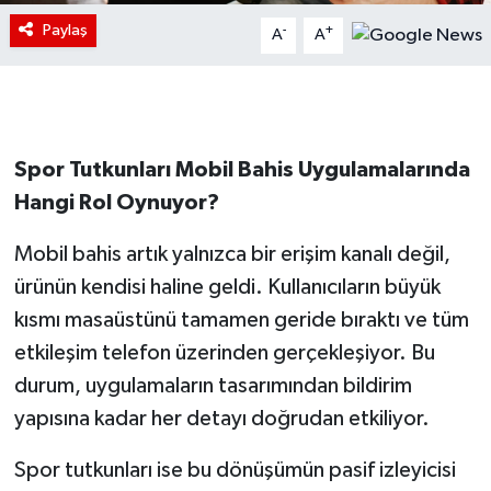
Paylaş
-
+
A
A
Spor Tutkunları Mobil Bahis Uygulamalarında
Hangi Rol Oynuyor?
Mobil bahis artık yalnızca bir erişim kanalı değil,
ürünün kendisi haline geldi. Kullanıcıların büyük
kısmı masaüstünü tamamen geride bıraktı ve tüm
etkileşim telefon üzerinden gerçekleşiyor. Bu
durum, uygulamaların tasarımından bildirim
yapısına kadar her detayı doğrudan etkiliyor.
Spor tutkunları ise bu dönüşümün pasif izleyicisi