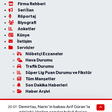
Firma Rehberi
Seri İlan
Röportaj
Biyografi
Anketler
Künye
İletişim
Servisler
Nöbetçi Eczaneler
Hava Durumu
Trafik Durumu
Süper Lig Puan Durumu ve Fikstür
Tüm Manşetler
Son Dakika Haberleri
Haber Arşivi
Demirtaş, Narin'in babası Arif Güran'la
20:01