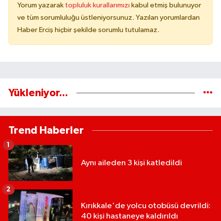
Yorum yazarak
topluluk kurallarımızı
kabul etmiş bulunuyor
ve tüm sorumluluğu üstleniyorsunuz. Yazılan yorumlardan
Haber Erciş hiçbir şekilde sorumlu tutulamaz.
Yükleniyor...
Trend Haberler
1
Aynı aileden 3 kişi katledildi
2
Kırıkkale'de yolcu otobüsü devrildi:
40 kişi hastaneye kaldırıldı