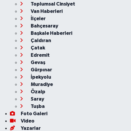
Toplumsal Cinsiyet
Van Haberleri
İlçeler
Bahçesaray
Başkale Haberleri
Çaldıran
Çatak
Edremit
Gevaş
Gürpınar
İpekyolu
Muradiye
Özalp
Saray
Tuşba
Foto Galeri
Video
Yazarlar