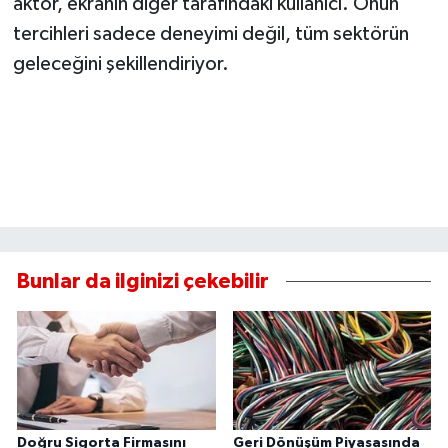
aktör, ekranın diğer tarafındaki kullanıcı. Onun
tercihleri sadece deneyimi değil, tüm sektörün
geleceğini şekillendiriyor.
Bunlar da ilginizi çekebilir
Doğru Sigorta Firmasını
Geri Dönüşüm Piyasasında