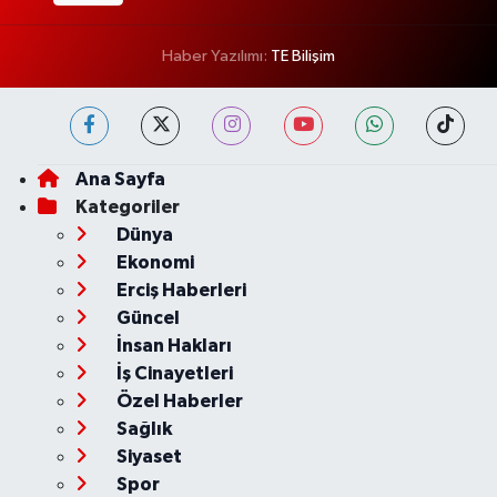
Haber Yazılımı:
TE Bilişim
Ana Sayfa
Kategoriler
Dünya
Ekonomi
Erciş Haberleri
Güncel
İnsan Hakları
İş Cinayetleri
Özel Haberler
Sağlık
Siyaset
Spor