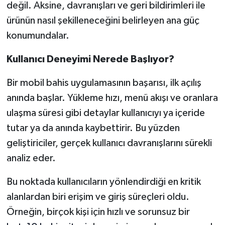
değil. Aksine, davranışları ve geri bildirimleri ile
ürünün nasıl şekilleneceğini belirleyen ana güç
konumundalar.
Kullanıcı Deneyimi Nerede Başlıyor?
Bir mobil bahis uygulamasının başarısı, ilk açılış
anında başlar. Yükleme hızı, menü akışı ve oranlara
ulaşma süresi gibi detaylar kullanıcıyı ya içeride
tutar ya da anında kaybettirir. Bu yüzden
geliştiriciler, gerçek kullanıcı davranışlarını sürekli
analiz eder.
Bu noktada kullanıcıların yönlendirdiği en kritik
alanlardan biri erişim ve giriş süreçleri oldu.
Örneğin, birçok kişi için hızlı ve sorunsuz bir