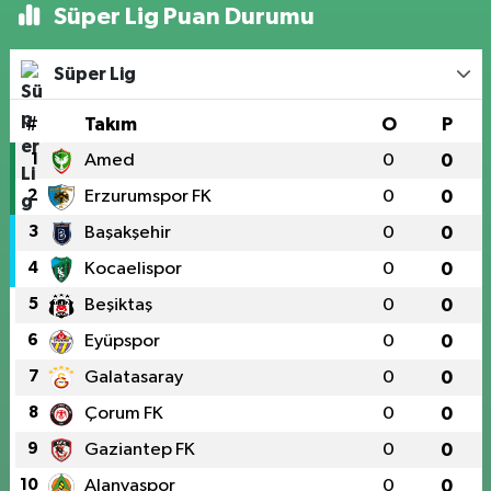
Süper Lig Puan Durumu
Süper Lig
#
Takım
O
P
1
Amed
0
0
2
Erzurumspor FK
0
0
3
Başakşehir
0
0
4
Kocaelispor
0
0
5
Beşiktaş
0
0
6
Eyüpspor
0
0
7
Galatasaray
0
0
8
Çorum FK
0
0
9
Gaziantep FK
0
0
10
Alanyaspor
0
0