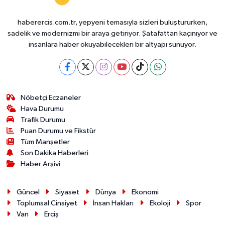
haberercis.com.tr, yepyeni temasıyla sizleri buluştururken,
sadelik ve modernizmi bir araya getiriyor. Şatafattan kaçınıyor ve
insanlara haber okuyabilecekleri bir altyapı sunuyor.
Nöbetçi Eczaneler
Hava Durumu
Trafik Durumu
Puan Durumu ve Fikstür
Tüm Manşetler
Son Dakika Haberleri
Haber Arşivi
Güncel
Siyaset
Dünya
Ekonomi
Toplumsal Cinsiyet
İnsan Hakları
Ekoloji
Spor
Van
Erciş