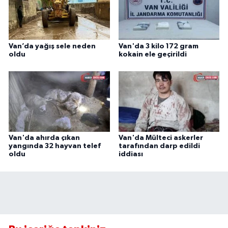
Van’da yağış sele neden
Van'da 3 kilo 172 gram
oldu
kokain ele geçirildi
Van'da ahırda çıkan
Van'da Mülteci askerler
yangında 32 hayvan telef
tarafından darp edildi
oldu
iddiası