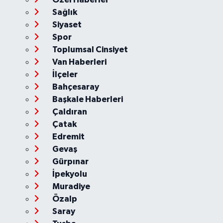
Sağlık
Siyaset
Spor
Toplumsal Cinsiyet
Van Haberleri
İlçeler
Bahçesaray
Başkale Haberleri
Çaldıran
Çatak
Edremit
Gevaş
Gürpınar
İpekyolu
Muradiye
Özalp
Saray