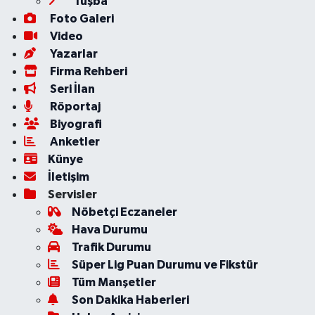
Tuşba
Foto Galeri
Video
Yazarlar
Firma Rehberi
Seri İlan
Röportaj
Biyografi
Anketler
Künye
İletişim
Servisler
Nöbetçi Eczaneler
Hava Durumu
Trafik Durumu
Süper Lig Puan Durumu ve Fikstür
Tüm Manşetler
Son Dakika Haberleri