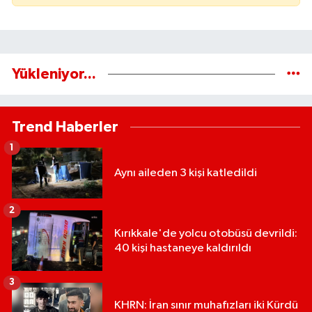
Yükleniyor...
Trend Haberler
1
Aynı aileden 3 kişi katledildi
2
Kırıkkale'de yolcu otobüsü devrildi:
40 kişi hastaneye kaldırıldı
3
KHRN: İran sınır muhafızları iki Kürdü