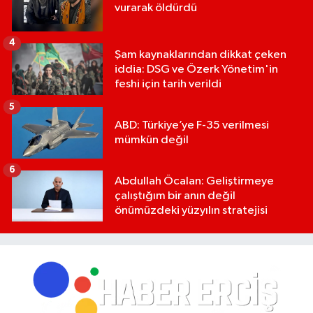
vurarak öldürdü
4
Şam kaynaklarından dikkat çeken
iddia: DSG ve Özerk Yönetim'in
feshi için tarih verildi
5
ABD: Türkiye’ye F-35 verilmesi
mümkün değil
6
Abdullah Öcalan: Geliştirmeye
çalıştığım bir anın değil
önümüzdeki yüzyılın stratejisi