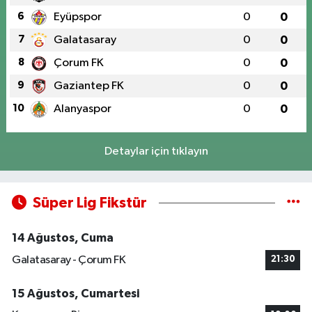
6
Eyüpspor
0
0
7
Galatasaray
0
0
8
Çorum FK
0
0
9
Gaziantep FK
0
0
10
Alanyaspor
0
0
Detaylar için tıklayın
Süper Lig Fikstür
14 Ağustos, Cuma
Galatasaray - Çorum FK
21:30
15 Ağustos, Cumartesi