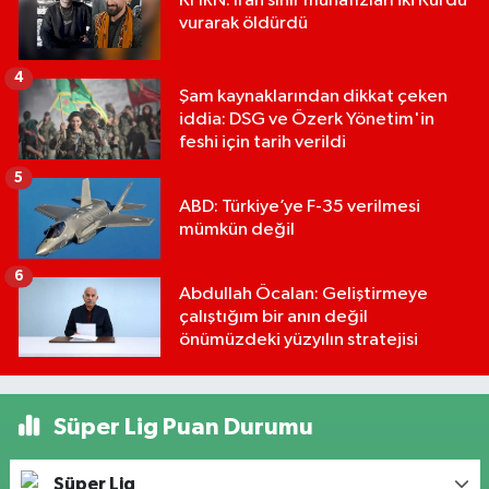
KHRN: İran sınır muhafızları iki Kürdü
vurarak öldürdü
4
Şam kaynaklarından dikkat çeken
iddia: DSG ve Özerk Yönetim'in
feshi için tarih verildi
5
ABD: Türkiye’ye F-35 verilmesi
mümkün değil
6
Abdullah Öcalan: Geliştirmeye
çalıştığım bir anın değil
önümüzdeki yüzyılın stratejisi
Süper Lig Puan Durumu
Süper Lig