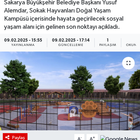
Sakarya Büyükşehir Belediye Başkanı Yusuf
Alemdar, Sokak Hayvanları Doğal Yaşam
Kampüsü içerisinde hayata geçirilecek sosyal
yaşam alanı için gelinen son noktayı açıkladı.
09.02.2025 - 15:55
09.02.2025 - 17:14
1
1
YAYINLANMA
GÜNCELLEME
PAYLAŞIM
OKUNMA
Paylaş
-
+
A
A