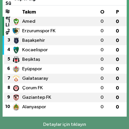
#
Takım
O
P
1
Amed
0
0
2
Erzurumspor FK
0
0
3
Başakşehir
0
0
4
Kocaelispor
0
0
5
Beşiktaş
0
0
6
Eyüpspor
0
0
7
Galatasaray
0
0
8
Çorum FK
0
0
9
Gaziantep FK
0
0
10
Alanyaspor
0
0
Detaylar için tıklayın