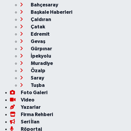
Bahçesaray
Başkale Haberleri
Çaldıran
Çatak
Edremit
Gevaş
Gürpınar
İpekyolu
Muradiye
Özalp
Saray
Tuşba
Foto Galeri
Video
Yazarlar
Firma Rehberi
Seri İlan
Röportaj