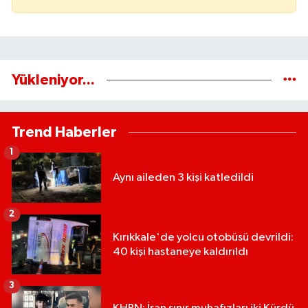
Yükleniyor...
Trend Haberler
1
Aynı aileden 3 kişi katledildi
2
Kırıkkale'de yolcu otobüsü devrildi:
40 kişi hastaneye kaldırıldı
3