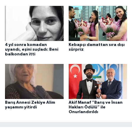
4 yıl sonra komadan
Kebapçı damattan sıra dışı
uyandı, eşini suçladı: Beni
sürpriz
balkondan itti
Barış Annesi Zekiye Alim
Akif Manaf “Barış ve İnsan
yaşamını yitirdi
Hakları Ödülü” ile
Onurlandırıldı