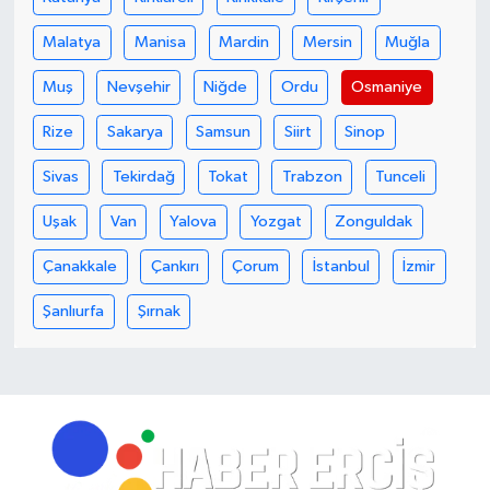
Malatya
Manisa
Mardin
Mersin
Muğla
Muş
Nevşehir
Niğde
Ordu
Osmaniye
Rize
Sakarya
Samsun
Siirt
Sinop
Sivas
Tekirdağ
Tokat
Trabzon
Tunceli
Uşak
Van
Yalova
Yozgat
Zonguldak
Çanakkale
Çankırı
Çorum
İstanbul
İzmir
Şanlıurfa
Şırnak