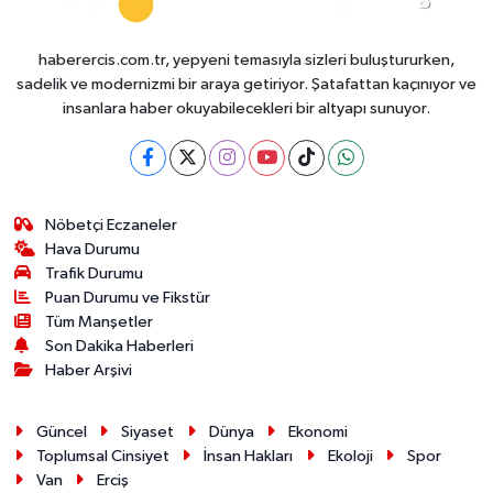
haberercis.com.tr, yepyeni temasıyla sizleri buluştururken,
sadelik ve modernizmi bir araya getiriyor. Şatafattan kaçınıyor ve
insanlara haber okuyabilecekleri bir altyapı sunuyor.
Nöbetçi Eczaneler
Hava Durumu
Trafik Durumu
Puan Durumu ve Fikstür
Tüm Manşetler
Son Dakika Haberleri
Haber Arşivi
Güncel
Siyaset
Dünya
Ekonomi
Toplumsal Cinsiyet
İnsan Hakları
Ekoloji
Spor
Van
Erciş