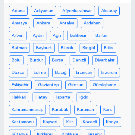
Adana
Adıyaman
Afyonkarahisar
Aksaray
Amasya
Ankara
Antalya
Ardahan
Artvin
Aydın
Ağrı
Balıkesir
Bartın
Batman
Bayburt
Bilecik
Bingöl
Bitlis
Bolu
Burdur
Bursa
Denizli
Diyarbakır
Düzce
Edirne
Elazığ
Erzincan
Erzurum
Eskişehir
Gaziantep
Giresun
Gümüşhane
Hakkari
Hatay
Isparta
Iğdır
Kahramanmaraş
Karabük
Karaman
Kars
Kastamonu
Kayseri
Kilis
Kocaeli
Konya
Kütahya
Kırklareli
Kırıkkale
Kırşehir