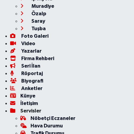
Muradiye
Özalp
Saray
Tuşba
Foto Galeri
Video
Yazarlar
Firma Rehberi
Seri İlan
Röportaj
Biyografi
Anketler
Künye
İletişim
Servisler
Nöbetçi Eczaneler
Hava Durumu
Trafik Durumu