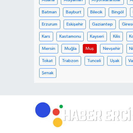
Batman
Bayburt
Bilecik
Bingöl
Erzurum
Eskişehir
Gaziantep
Gires
Kars
Kastamonu
Kayseri
Kilis
K
Mersin
Muğla
Muş
Nevşehir
N
Tokat
Trabzon
Tunceli
Uşak
V
Şırnak