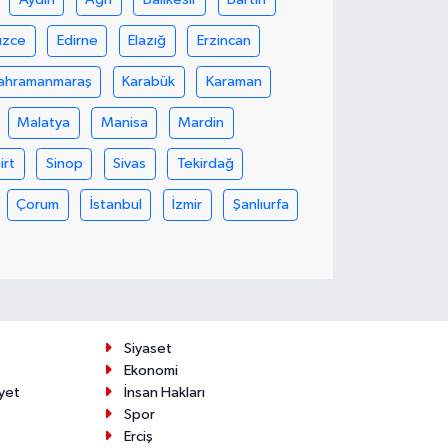
üzce
Edirne
Elazığ
Erzincan
ahramanmaraş
Karabük
Karaman
Malatya
Manisa
Mardin
iirt
Sinop
Sivas
Tekirdağ
Çorum
İstanbul
İzmir
Şanlıurfa
Siyaset
Ekonomi
yet
İnsan Hakları
Spor
Erciş