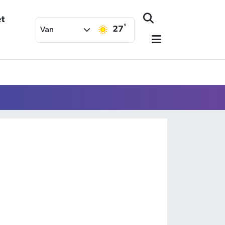
et
°
27
Van