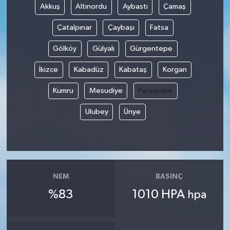
Akkuş
Altınordu
Aybastı
Çamaş
Çatalpınar
Çaybaşı
Fatsa
Gölköy
Gülyalı
Gürgentepe
İkizce
Kabadüz
Kabataş
Korgan
Kumru
Mesudiye
Perşembe
Ulubey
Ünye
NEM
BASINÇ
%83
1010 HPA
hpa