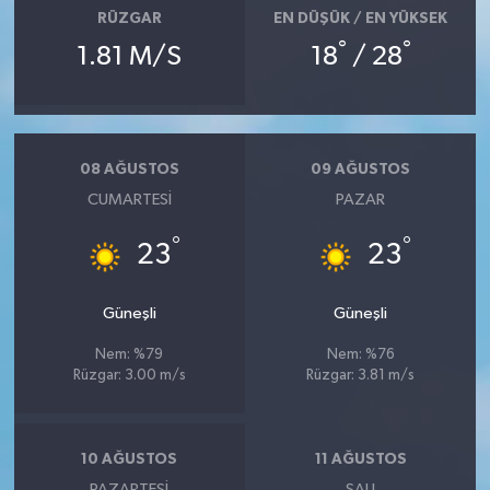
RÜZGAR
EN DÜŞÜK / EN YÜKSEK
°
°
1.81 M/S
18
/ 28
08 AĞUSTOS
09 AĞUSTOS
CUMARTESI
PAZAR
°
°
23
23
Güneşli
Güneşli
Nem: %79
Nem: %76
Rüzgar: 3.00 m/s
Rüzgar: 3.81 m/s
10 AĞUSTOS
11 AĞUSTOS
PAZARTESI
SALI