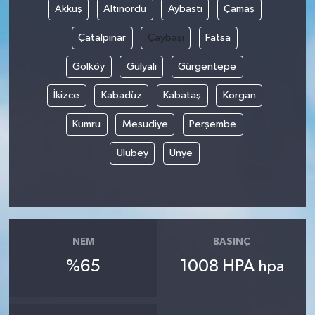
Akkuş
Altınordu
Aybastı
Çamaş
Çatalpınar
Çaybaşı
Fatsa
Gölköy
Gülyalı
Gürgentepe
İkizce
Kabadüz
Kabataş
Korgan
Kumru
Mesudiye
Perşembe
Ulubey
Ünye
NEM
BASINÇ
%65
1008 HPA
hpa