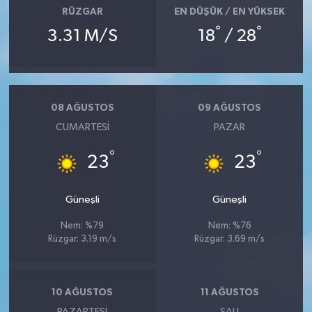
RÜZGAR
EN DÜŞÜK / EN YÜKSEK
°
°
3.31 M/S
18
/ 28
08 AĞUSTOS
09 AĞUSTOS
CUMARTESI
PAZAR
°
°
23
23
Güneşli
Güneşli
Nem: %79
Nem: %76
Rüzgar: 3.19 m/s
Rüzgar: 3.69 m/s
10 AĞUSTOS
11 AĞUSTOS
PAZARTESI
SALI