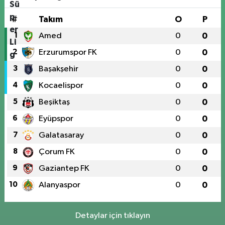
#
Takım
O
P
1
Amed
0
0
2
Erzurumspor FK
0
0
3
Başakşehir
0
0
4
Kocaelispor
0
0
5
Beşiktaş
0
0
6
Eyüpspor
0
0
7
Galatasaray
0
0
8
Çorum FK
0
0
9
Gaziantep FK
0
0
10
Alanyaspor
0
0
Detaylar için tıklayın