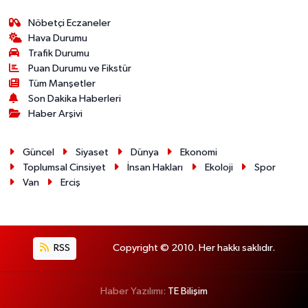
Nöbetçi Eczaneler
Hava Durumu
Trafik Durumu
Puan Durumu ve Fikstür
Tüm Manşetler
Son Dakika Haberleri
Haber Arşivi
Güncel
Siyaset
Dünya
Ekonomi
Toplumsal Cinsiyet
İnsan Hakları
Ekoloji
Spor
Van
Erciş
RSS
Copyright © 2010. Her hakkı saklıdır.
Haber Yazılımı:
TE Bilişim