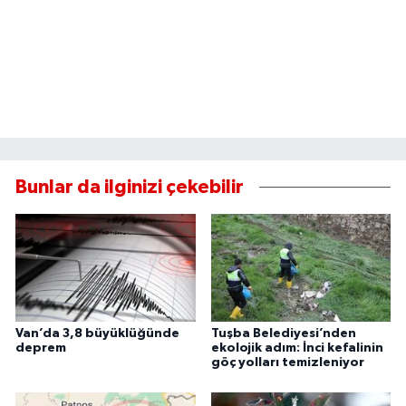
Bunlar da ilginizi çekebilir
Van’da 3,8 büyüklüğünde
Tuşba Belediyesi’nden
deprem
ekolojik adım: İnci kefalinin
göç yolları temizleniyor