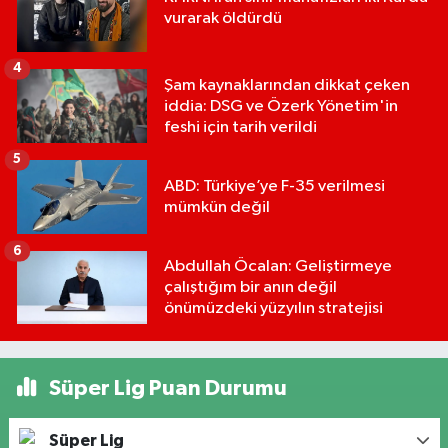
vurarak öldürdü
4
Şam kaynaklarından dikkat çeken
iddia: DSG ve Özerk Yönetim'in
feshi için tarih verildi
5
ABD: Türkiye’ye F-35 verilmesi
mümkün değil
6
Abdullah Öcalan: Geliştirmeye
çalıştığım bir anın değil
önümüzdeki yüzyılın stratejisi
Süper Lig Puan Durumu
Süper Lig