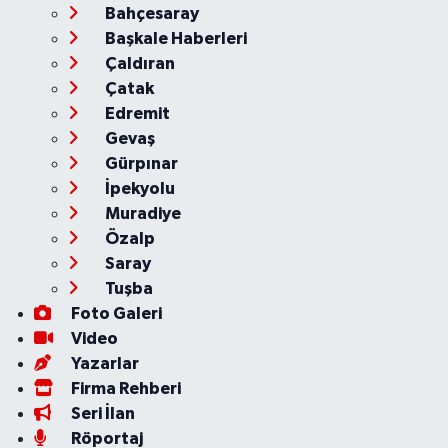
Bahçesaray
Başkale Haberleri
Çaldıran
Çatak
Edremit
Gevaş
Gürpınar
İpekyolu
Muradiye
Özalp
Saray
Tuşba
Foto Galeri
Video
Yazarlar
Firma Rehberi
Seri İlan
Röportaj