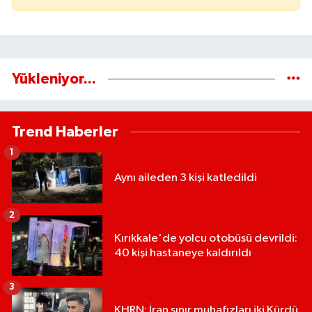
Yükleniyor...
Trend Haberler
1
Aynı aileden 3 kişi katledildi
2
Kırıkkale'de yolcu otobüsü devrildi:
40 kişi hastaneye kaldırıldı
3
KHRN: İran sınır muhafızları iki Kürdü