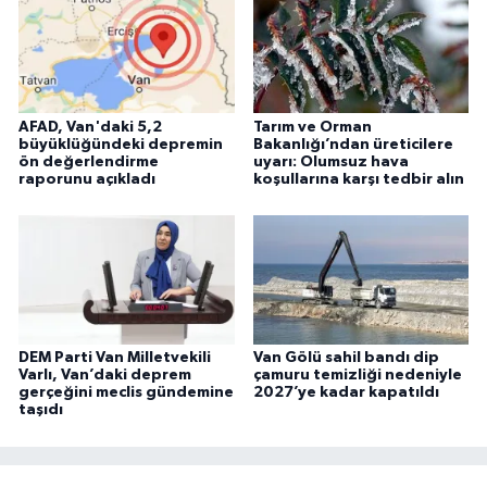
AFAD, Van'daki 5,2
Tarım ve Orman
büyüklüğündeki depremin
Bakanlığı’ndan üreticilere
ön değerlendirme
uyarı: Olumsuz hava
raporunu açıkladı
koşullarına karşı tedbir alın
DEM Parti Van Milletvekili
Van Gölü sahil bandı dip
Varlı, Van’daki deprem
çamuru temizliği nedeniyle
gerçeğini meclis gündemine
2027’ye kadar kapatıldı
taşıdı