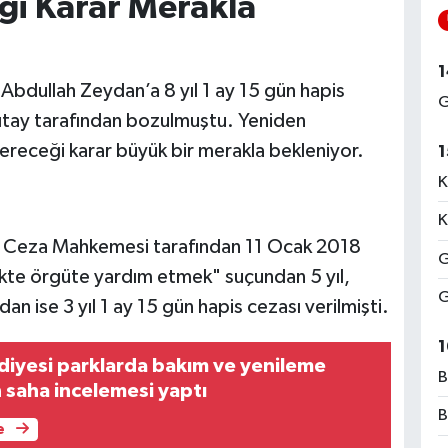
i Karar Merakla
1
bdullah Zeydan’a 8 yıl 1 ay 15 gün hapis
G
rgıtay tarafından bozulmuştu. Yeniden
eceği karar büyük bir merakla bekleniyor.
1
K
K
ır Ceza Mahkemesi tarafından 11 Ocak 2018
G
ikte örgüte yardım etmek" suçundan 5 yıl,
G
ise 3 yıl 1 ay 15 gün hapis cezası verilmişti.
1
diyesi parklarda bakım ve yenileme
B
in saha incelemesi yaptı
B
e