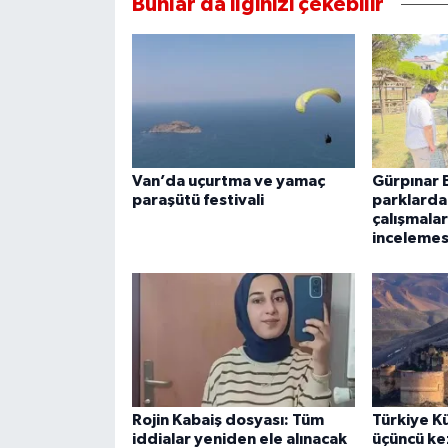
Bunlar da ilginizi çekebilir
Van’da uçurtma ve yamaç
Gürpınar 
paraşütü festivali
parklarda
çalışmalar
incelemes
Rojin Kabaiş dosyası: Tüm
Türkiye Kü
iddialar yeniden ele alınacak
üçüncü ke