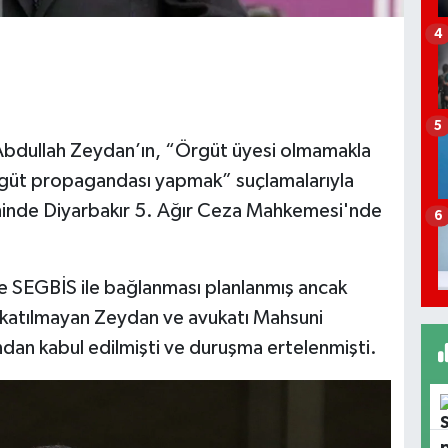
4
5
Abdullah Zeydan’ın, “Örgüt üyesi olmamakla
rgüt propagandası yapmak” suçlamalarıyla
ihinde Diyarbakır 5. Ağır Ceza Mahkemesi'nde
6
 SEGBİS ile bağlanması planlanmış ancak
k katılmayan Zeydan ve avukatı Mahsuni
an kabul edilmişti ve duruşma ertelenmişti.