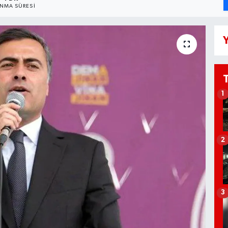
NMA SÜRESI
Y
1
2
3