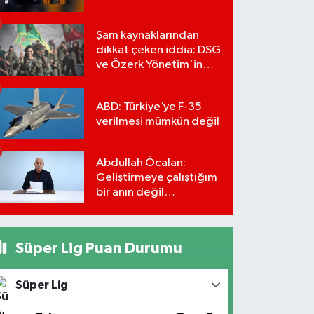
Şam kaynaklarından
dikkat çeken iddia: DSG
ve Özerk Yönetim'in
feshi için tarih verildi
ABD: Türkiye’ye F-35
verilmesi mümkün değil
Abdullah Öcalan:
Geliştirmeye çalıştığım
bir anın değil
önümüzdeki yüzyılın
stratejisi
Süper Lig Puan Durumu
Süper Lig