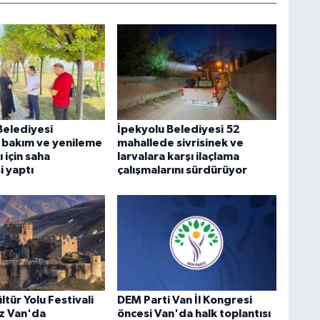
Belediyesi
İpekyolu Belediyesi 52
 bakım ve yenileme
mahallede sivrisinek ve
ı için saha
larvalara karşı ilaçlama
i yaptı
çalışmalarını sürdürüyor
ltür Yolu Festivali
DEM Parti Van İl Kongresi
z Van'da
öncesi Van'da halk toplantısı