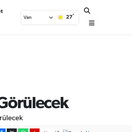
et
°
27
Van
 Görülecek
rülecek
-
+