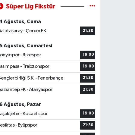
Süper Lig Fikstür
4 Ağustos, Cuma
alatasaray - Çorum FK
21:30
5 Ağustos, Cumartesi
onyaspor - Rizespor
19:00
asımpaşa - Trabzonspor
19:00
ençlerbirliği S.K. - Fenerbahçe
21:30
aziantep FK - Alanyaspor
21:30
6 Ağustos, Pazar
aşakşehir - Kocaelispor
19:00
eşiktaş - Eyüpspor
21:30