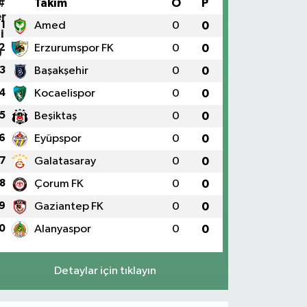
#
Takım
O
P
1
Amed
0
0
2
Erzurumspor FK
0
0
3
Başakşehir
0
0
4
Kocaelispor
0
0
5
Beşiktaş
0
0
6
Eyüpspor
0
0
7
Galatasaray
0
0
8
Çorum FK
0
0
9
Gaziantep FK
0
0
0
Alanyaspor
0
0
Detaylar için tıklayın