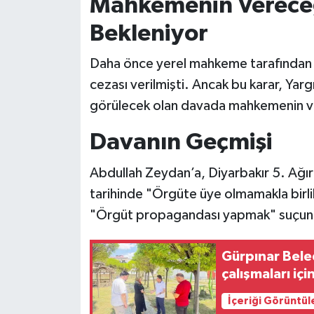
Mahkemenin Vereceğ
Bekleniyor
Daha önce yerel mahkeme tarafından A
cezası verilmişti. Ancak bu karar, Ya
görülecek olan davada mahkemenin ver
Davanın Geçmişi
Abdullah Zeydan’a, Diyarbakır 5. Ağ
tarihinde "Örgüte üye olmamakla birl
"Örgüt propagandası yapmak" suçundan 
Gürpınar Bele
çalışmaları iç
İçeriği Görüntül