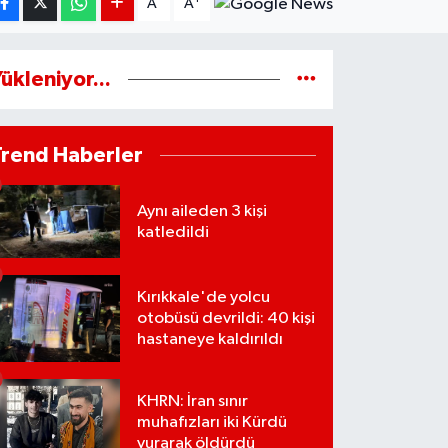
A
A
ükleniyor...
Trend Haberler
Aynı aileden 3 kişi
katledildi
Kırıkkale'de yolcu
otobüsü devrildi: 40 kişi
hastaneye kaldırıldı
KHRN: İran sınır
muhafızları iki Kürdü
vurarak öldürdü