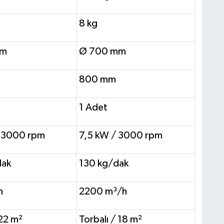
8 kg
mm
Ø 700 mm
800 mm
1 Adet
/ 3000 rpm
7,5 kW / 3000 rpm
dak
130 kg/dak
h
2200 m³/h
 22 m²
Torbalı / 18 m²