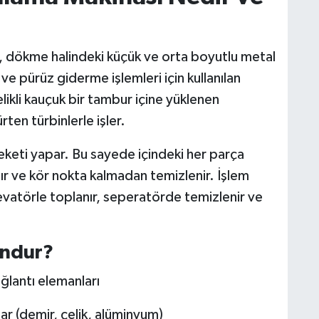
, dökme halindeki küçük ve orta boyutlu metal
ve pürüz giderme işlemleri için kullanılan
likli kauçuk bir tambur içine yüklenen
rten türbinlerle işler.
eketi yapar. Bu sayede içindeki her parça
ır ve kör nokta kalmadan temizlenir. İşlem
evatörle toplanır, seperatörde temizlenir ve
undur?
ğlantı elemanları
r (demir, çelik, alüminyum)