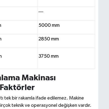
—
m
5000 mm
m
2850 mm
m
3750 mm
mlama Makinası
 Faktörler
tı tek bir rakamla ifade edilemez. Makine
irçok teknik ve operasyonel değişken vardır.