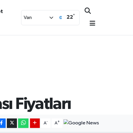
et
°
22
Van
 Fiyatları
-
+
A
A