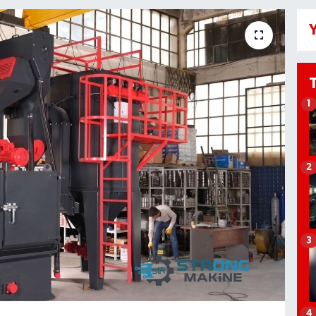
Y
1
2
3
4