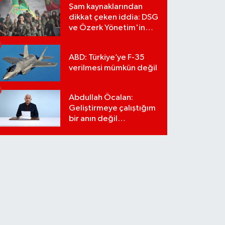
Şam kaynaklarından
dikkat çeken iddia: DSG
ve Özerk Yönetim'in
feshi için tarih verildi
ABD: Türkiye’ye F-35
verilmesi mümkün değil
Abdullah Öcalan:
Geliştirmeye çalıştığım
bir anın değil
önümüzdeki yüzyılın
stratejisi