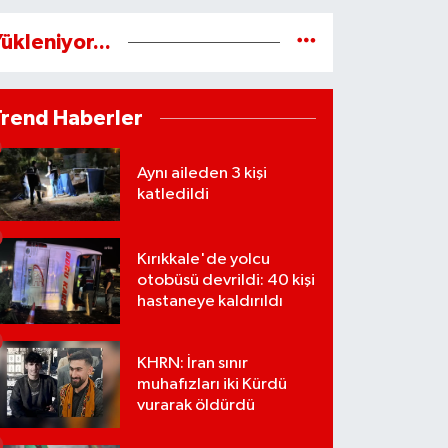
ükleniyor...
Trend Haberler
Aynı aileden 3 kişi
katledildi
Kırıkkale'de yolcu
otobüsü devrildi: 40 kişi
hastaneye kaldırıldı
KHRN: İran sınır
muhafızları iki Kürdü
vurarak öldürdü