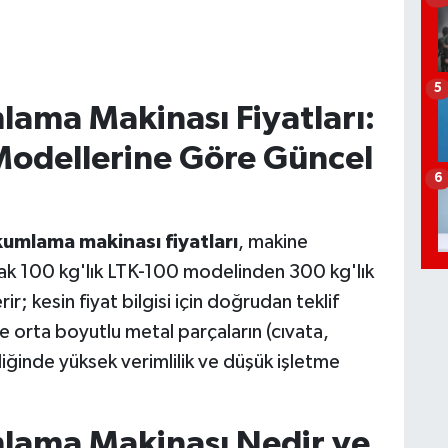
5
lama Makinası Fiyatları:
Modellerine Göre Güncel
6
kumlama makinası fiyatları
, makine
rak 100 kg'lık LTK-100 modelinden 300 kg'lık
r; kesin fiyat bilgisi için doğrudan teklif
e orta boyutlu metal parçaların (cıvata,
ğinde yüksek verimlilik ve düşük işletme
lama Makinası Nedir ve