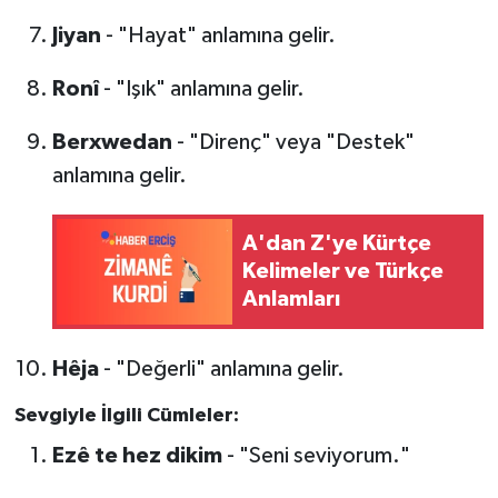
Jiyan
- "Hayat" anlamına gelir.
Ronî
- "Işık" anlamına gelir.
Berxwedan
- "Direnç" veya "Destek"
anlamına gelir.
A'dan Z'ye Kürtçe
Kelimeler ve Türkçe
Anlamları
Hêja
- "Değerli" anlamına gelir.
Sevgiyle İlgili Cümleler:
Ezê te hez dikim
- "Seni seviyorum."