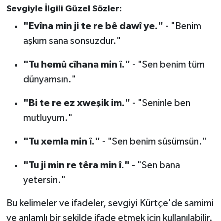
Sevgiyle İlgili Güzel Sözler:
"Evîna min ji te re bê dawî ye."
- "Benim
aşkım sana sonsuzdur."
"Tu hemû cîhana min î."
- "Sen benim tüm
dünyamsın."
"Bi te re ez xweşik im."
- "Seninle ben
mutluyum."
"Tu xemla min î."
- "Sen benim süsümsün."
"Tu ji min re têra min î."
- "Sen bana
yetersin."
Bu kelimeler ve ifadeler, sevgiyi Kürtçe'de samimi
ve anlamlı bir şekilde ifade etmek için kullanılabilir.