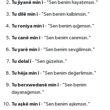
Tu jiyanê min î
- "Sen benim hayatımsın."
Tu dilê min î
- "Sen benim kalbimsin."
Tu roniya min î
- "Sen benim ışığımsın."
Tu canê min î
- "Sen benim canımsın."
Tu yarê min î
- "Sen benim sevgilimsin."
Tu delal î
- "Sen güzelsin."
Tu hêja min î
- "Sen benim değerlimsin."
Tu berxwedanê min î
- "Sen benim
dayanağımsın."
Tu aşkê min î
- "Sen benim aşkımsın."