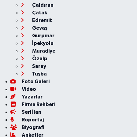
Çaldıran
Çatak
Edremit
Gevaş
Gürpınar
İpekyolu
Muradiye
Özalp
Saray
Tuşba
Foto Galeri
Video
Yazarlar
Firma Rehberi
Seri İlan
Röportaj
Biyografi
Anketler