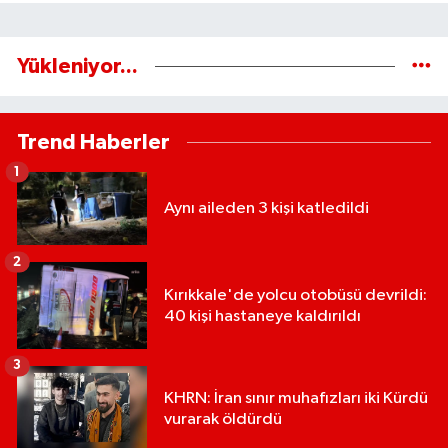
Yükleniyor...
Trend Haberler
1
Aynı aileden 3 kişi katledildi
2
Kırıkkale'de yolcu otobüsü devrildi:
40 kişi hastaneye kaldırıldı
3
KHRN: İran sınır muhafızları iki Kürdü
vurarak öldürdü