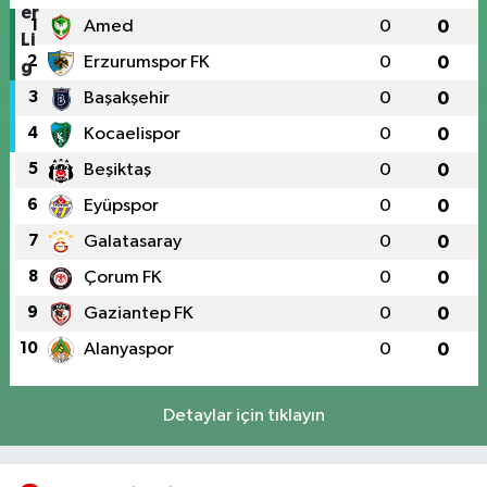
1
Amed
0
0
2
Erzurumspor FK
0
0
3
Başakşehir
0
0
4
Kocaelispor
0
0
5
Beşiktaş
0
0
6
Eyüpspor
0
0
7
Galatasaray
0
0
8
Çorum FK
0
0
9
Gaziantep FK
0
0
10
Alanyaspor
0
0
Detaylar için tıklayın