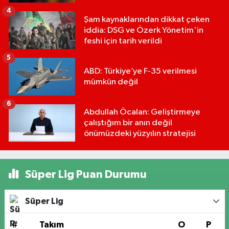
4
Şam kaynaklarından dikkat çeken
iddia: DSG ve Özerk Yönetim'in
feshi için tarih verildi
5
ABD: Türkiye’ye F-35 verilmesi
mümkün değil
6
Abdullah Öcalan: Geliştirmeye
çalıştığım bir anın değil
önümüzdeki yüzyılın stratejisi
Süper Lig Puan Durumu
Süper Lig
#
Takım
O
P