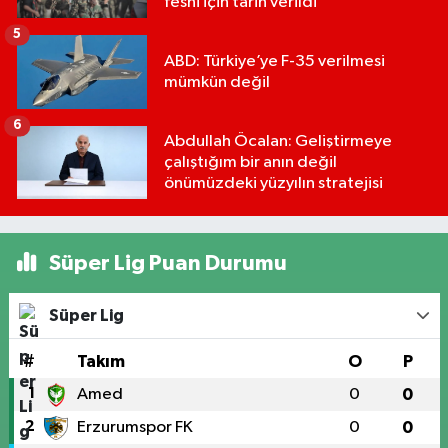
feshi için tarih verildi
5
ABD: Türkiye’ye F-35 verilmesi
mümkün değil
6
Abdullah Öcalan: Geliştirmeye
çalıştığım bir anın değil
önümüzdeki yüzyılın stratejisi
Süper Lig Puan Durumu
Süper Lig
#
Takım
O
P
1
Amed
0
0
2
Erzurumspor FK
0
0