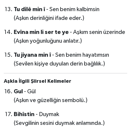
Tu dilê min î
- Sen benim kalbimsin
(Aşkın derinliğini ifade eder.)
Evîna min li ser te ye
- Aşkım senin üzerinde
(Aşkın yoğunluğunu anlatır.)
Tu jiyana min î
- Sen benim hayatımsın
(Sevilen kişiye duyulan derin bağlılık.)
Aşkla İlgili Şiirsel Kelimeler
Gul
- Gül
(Aşkın ve güzelliğin sembolü.)
Bihîstin
- Duymak
(Sevgilinin sesini duymak anlamında.)