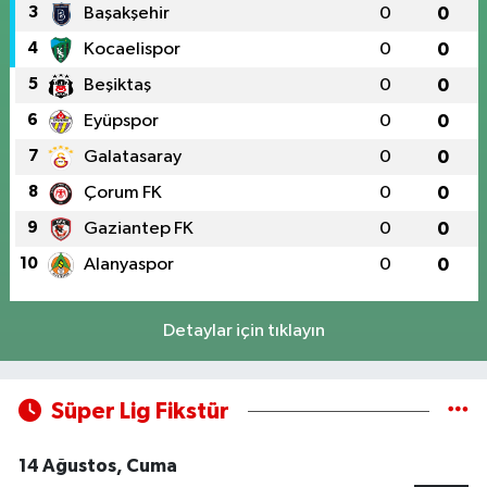
3
Başakşehir
0
0
4
Kocaelispor
0
0
5
Beşiktaş
0
0
6
Eyüpspor
0
0
7
Galatasaray
0
0
8
Çorum FK
0
0
9
Gaziantep FK
0
0
10
Alanyaspor
0
0
Detaylar için tıklayın
Süper Lig Fikstür
14 Ağustos, Cuma