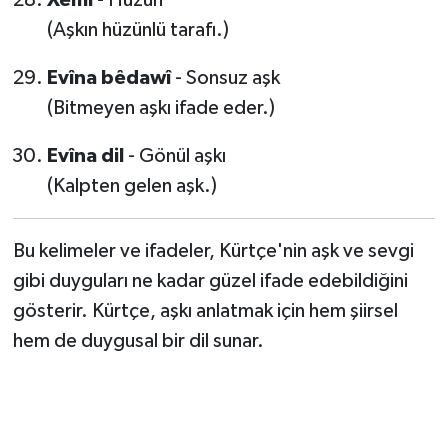
Xemî
- Hüzün
(Aşkın hüzünlü tarafı.)
Evîna bêdawî
- Sonsuz aşk
(Bitmeyen aşkı ifade eder.)
Evîna dil
- Gönül aşkı
(Kalpten gelen aşk.)
Bu kelimeler ve ifadeler, Kürtçe'nin aşk ve sevgi
gibi duyguları ne kadar güzel ifade edebildiğini
gösterir. Kürtçe, aşkı anlatmak için hem şiirsel
hem de duygusal bir dil sunar.