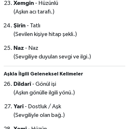
Xemgîn
- Hüzünlü
(Aşkın acı tarafı.)
Şîrîn
- Tatlı
(Sevilen kişiye hitap şekli.)
Naz
- Naz
(Sevgiliye duyulan sevgi ve ilgi.)
Aşkla İlgili Geleneksel Kelimeler
Dildarî
- Gönül işi
(Aşkın gönülle ilgili yönü.)
Yarî
- Dostluk / Aşk
(Sevgiliyle olan bağ.)