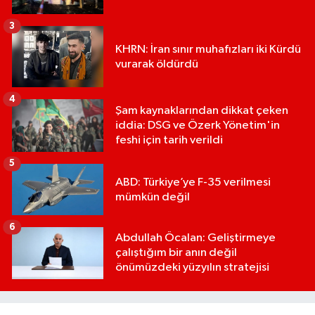
3
KHRN: İran sınır muhafızları iki Kürdü
vurarak öldürdü
4
Şam kaynaklarından dikkat çeken
iddia: DSG ve Özerk Yönetim'in
feshi için tarih verildi
5
ABD: Türkiye’ye F-35 verilmesi
mümkün değil
6
Abdullah Öcalan: Geliştirmeye
çalıştığım bir anın değil
önümüzdeki yüzyılın stratejisi