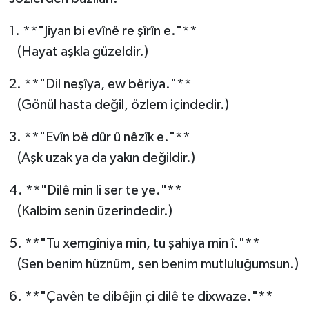
1. **"Jiyan bi evînê re şîrîn e."**
(Hayat aşkla güzeldir.)
2. **"Dil neşîya, ew bêriya."**
(Gönül hasta değil, özlem içindedir.)
3. **"Evîn bê dûr û nêzîk e."**
(Aşk uzak ya da yakın değildir.)
4. **"Dilê min li ser te ye."**
(Kalbim senin üzerindedir.)
5. **"Tu xemgîniya min, tu şahiya min î."**
(Sen benim hüznüm, sen benim mutluluğumsun.)
6. **"Çavên te dibêjin çi dilê te dixwaze."**