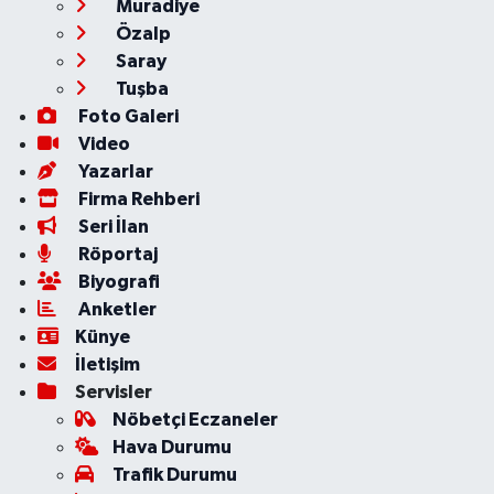
Muradiye
Özalp
Saray
Tuşba
Foto Galeri
Video
Yazarlar
Firma Rehberi
Seri İlan
Röportaj
Biyografi
Anketler
Künye
İletişim
Servisler
Nöbetçi Eczaneler
Hava Durumu
Trafik Durumu