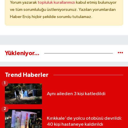
Yorum yazarak
topluluk kurallarımızı
kabul etmiş bulunuyor
ve tüm sorumluluğu üstleniyorsunuz. Yazılan yorumlardan
Haber Erciş hiçbir şekilde sorumlu tutulamaz.
Yükleniyor...
Trend Haberler
1
Aynı aileden 3 kişi katledildi
2
Kırıkkale'de yolcu otobüsü devrildi:
40 kişi hastaneye kaldırıldı