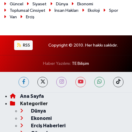
Güncel
Siyaset
Dünya
Ekonomi
Toplumsal Cinsiyet
İnsan Hakları
Ekoloji
Spor
Van
Erciş
RSS
Copyright © 2010. Her hakkı saklıdır.
Haber Yazılımı:
TE Bilişim
Ana Sayfa
Kategoriler
Dünya
Ekonomi
Erciş Haberleri