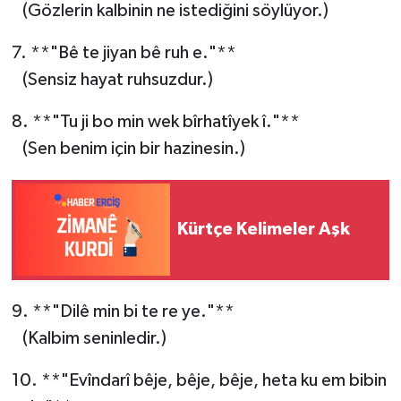
(Gözlerin kalbinin ne istediğini söylüyor.)
7. **"Bê te jiyan bê ruh e."**
(Sensiz hayat ruhsuzdur.)
8. **"Tu ji bo min wek bîrhatîyek î."**
(Sen benim için bir hazinesin.)
Kürtçe Kelimeler Aşk
9. **"Dilê min bi te re ye."**
(Kalbim seninledir.)
10. **"Evîndarî bêje, bêje, bêje, heta ku em bibin