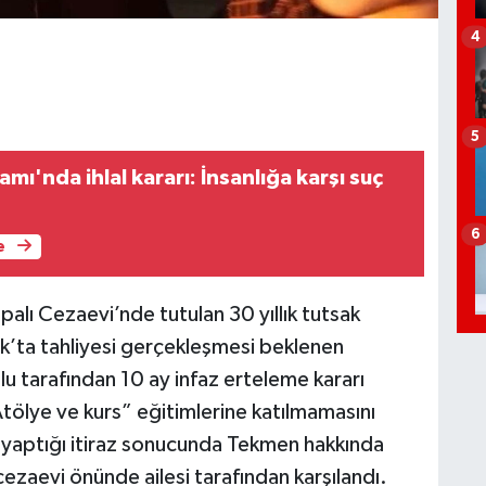
4
5
mı'nda ihlal kararı: İnsanlığa karşı suç
6
e
palı Cezaevi’nde tutulan 30 yıllık tutsak
ak’ta tahliyesi gerçekleşmesi beklenen
 tarafından 10 ay infaz erteleme kararı
tölye ve kurs” eğitimlerine katılmamasını
ı yaptığı itiraz sonucunda Tekmen hakkında
cezaevi önünde ailesi tarafından karşılandı.