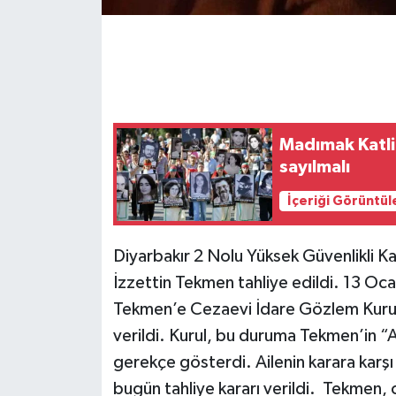
Madımak Katlia
sayılmalı
İçeriği Görüntül
Diyarbakır 2 Nolu Yüksek Güvenlikli Ka
İzzettin Tekmen tahliye edildi. 13 Oc
Tekmen’e Cezaevi İdare Gözlem Kurulu
verildi. Kurul, bu duruma Tekmen’in “A
gerekçe gösterdi. Ailenin karara karş
bugün tahliye kararı verildi. Tekmen, 