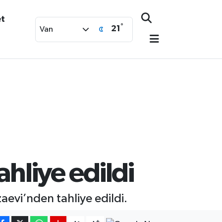
et
°
21
Van
ahliye edildi
aevi’nden tahliye edildi.
-
+