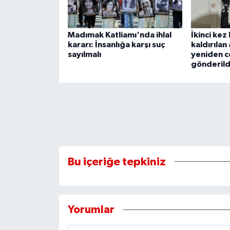
Madımak Katliamı'nda ihlal
İkinci ke
kararı: İnsanlığa karşı suç
kaldırılan
sayılmalı
yeniden c
gönderild
Bu içeriğe tepkiniz
Yorumlar