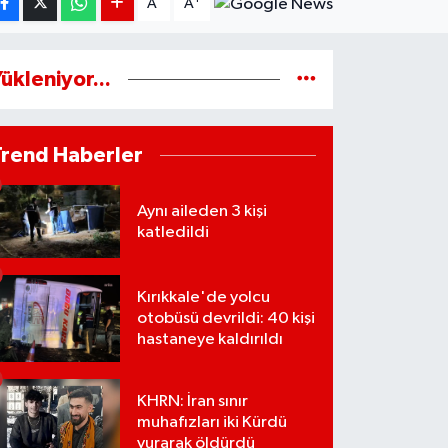
A
A
ükleniyor...
Trend Haberler
Aynı aileden 3 kişi
katledildi
Kırıkkale'de yolcu
otobüsü devrildi: 40 kişi
hastaneye kaldırıldı
KHRN: İran sınır
muhafızları iki Kürdü
vurarak öldürdü