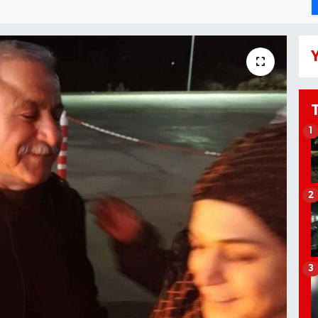
Y
1
2
3