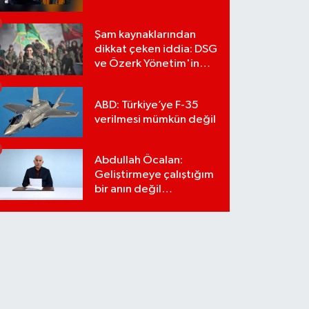
Şam kaynaklarından
dikkat çeken iddia: DSG
ve Özerk Yönetim'in
feshi için tarih verildi
ABD: Türkiye’ye F-35
verilmesi mümkün değil
Abdullah Öcalan:
Geliştirmeye çalıştığım
bir anın değil
önümüzdeki yüzyılın
stratejisi