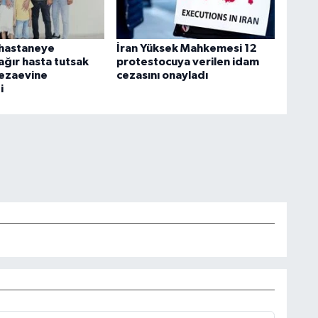
z hastaneye
İran Yüksek Mahkemesi 12
 ağır hasta tutsak
protestocuya verilen idam
ezaevine
cezasını onayladı
i