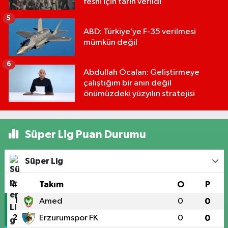
feshi için tarih verildi
5
ABD: Türkiye’ye F-35 verilmesi
mümkün değil
6
Abdullah Öcalan: Geliştirmeye
çalıştığım bir anın değil
önümüzdeki yüzyılın stratejisi
Süper Lig Puan Durumu
Süper Lig
#
Takım
O
P
1
Amed
0
0
2
Erzurumspor FK
0
0