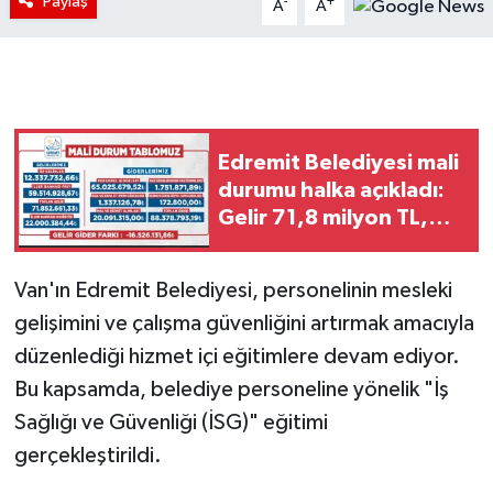
Paylaş
-
+
A
A
Edremit Belediyesi mali
durumu halka açıkladı:
Gelir 71,8 milyon TL,
gider 88,3 milyon TL
Van'ın Edremit Belediyesi, personelinin mesleki
gelişimini ve çalışma güvenliğini artırmak amacıyla
düzenlediği hizmet içi eğitimlere devam ediyor.
Bu kapsamda, belediye personeline yönelik "İş
Sağlığı ve Güvenliği (İSG)" eğitimi
gerçekleştirildi.