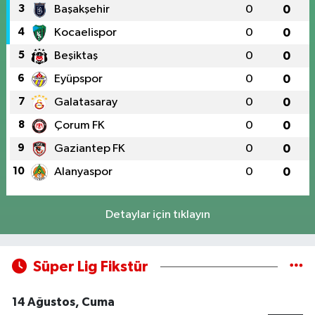
3
Başakşehir
0
0
4
Kocaelispor
0
0
5
Beşiktaş
0
0
6
Eyüpspor
0
0
7
Galatasaray
0
0
8
Çorum FK
0
0
9
Gaziantep FK
0
0
10
Alanyaspor
0
0
Detaylar için tıklayın
Süper Lig Fikstür
14 Ağustos, Cuma