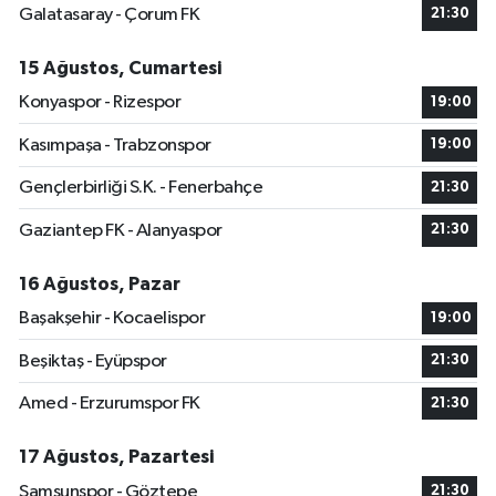
Galatasaray - Çorum FK
21:30
15 Ağustos, Cumartesi
Konyaspor - Rizespor
19:00
Kasımpaşa - Trabzonspor
19:00
Gençlerbirliği S.K. - Fenerbahçe
21:30
Gaziantep FK - Alanyaspor
21:30
16 Ağustos, Pazar
Başakşehir - Kocaelispor
19:00
Beşiktaş - Eyüpspor
21:30
Amed - Erzurumspor FK
21:30
17 Ağustos, Pazartesi
Samsunspor - Göztepe
21:30