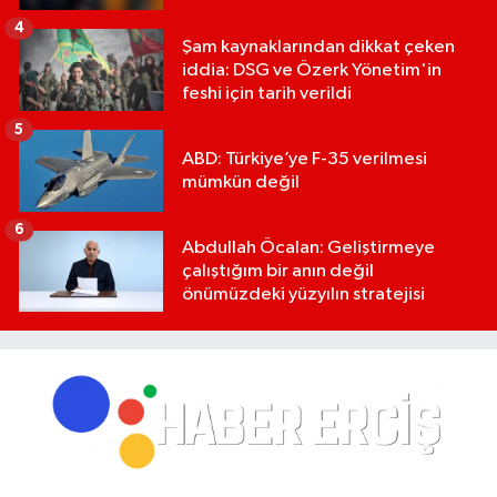
4
Şam kaynaklarından dikkat çeken
iddia: DSG ve Özerk Yönetim'in
feshi için tarih verildi
5
ABD: Türkiye’ye F-35 verilmesi
mümkün değil
6
Abdullah Öcalan: Geliştirmeye
çalıştığım bir anın değil
önümüzdeki yüzyılın stratejisi