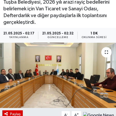
Tuşba Belediyesi, 2026 yılı arazi rayiç bedellerini
belirlemek için Van Ticaret ve Sanayi Odası,
Defterdarlık ve diğer paydaşlarla ilk toplantısını
gerçekleştirdi.
21.05.2025 - 02:17
21.05.2025 - 02:32
1 DK
YAYINLANMA
GÜNCELLEME
OKUNMA SÜRESI
Paylaş
-
+
A
A