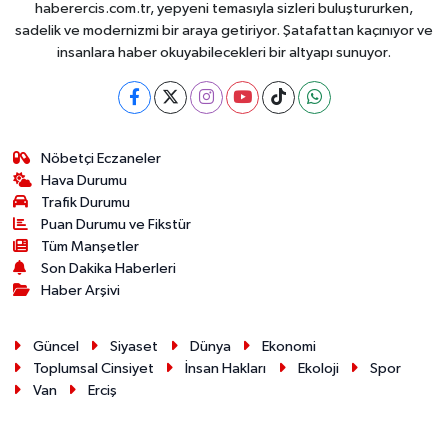
haberercis.com.tr, yepyeni temasıyla sizleri buluştururken,
sadelik ve modernizmi bir araya getiriyor. Şatafattan kaçınıyor ve
insanlara haber okuyabilecekleri bir altyapı sunuyor.
Nöbetçi Eczaneler
Hava Durumu
Trafik Durumu
Puan Durumu ve Fikstür
Tüm Manşetler
Son Dakika Haberleri
Haber Arşivi
Güncel
Siyaset
Dünya
Ekonomi
Toplumsal Cinsiyet
İnsan Hakları
Ekoloji
Spor
Van
Erciş