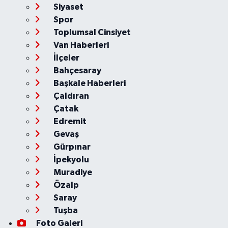
Siyaset
Spor
Toplumsal Cinsiyet
Van Haberleri
İlçeler
Bahçesaray
Başkale Haberleri
Çaldıran
Çatak
Edremit
Gevaş
Gürpınar
İpekyolu
Muradiye
Özalp
Saray
Tuşba
Foto Galeri