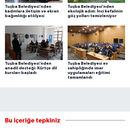
Tuşba Belediyesi’nden
Tuşba Belediyesi’nden
kadınlara iletişim ve ekran
ekolojik adım: İnci kefalinin
bağımlılığı atölyesi
göç yolları temizleniyor
Tuşba Belediyesi’nden
Tuşba Belediyesi ev
anadil desteği: Kürtçe dil
sahipliğinde imar
kursları başladı
uygulamaları eğitimi
tamamlandı
Bu içeriğe tepkiniz