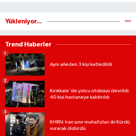
Yükleniyor...
Trend Haberler
1
Aynı aileden 3 kişi katledildi
2
Kırıkkale'de yolcu otobüsü devrildi:
40 kişi hastaneye kaldırıldı
3
KHRN: İran sınır muhafızları iki Kürdü
vurarak öldürdü